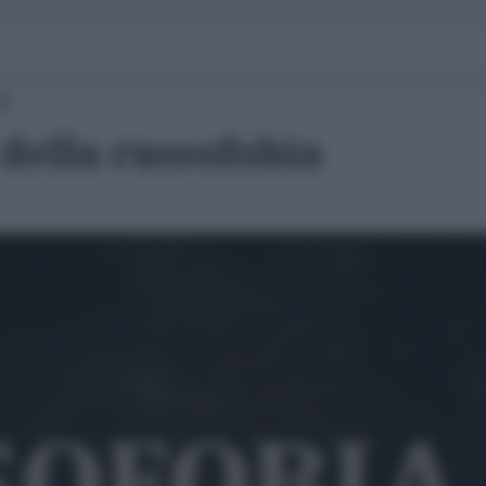
30
 della russofobia