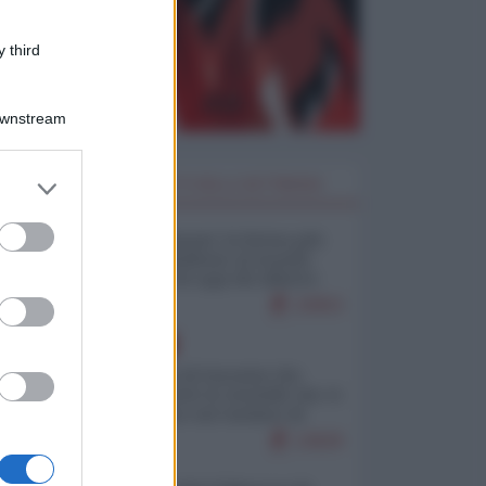
 third
Downstream
er and store
I PIÙ LETTI DELLA SETTIMANA
to grant or
ed purposes
Restare umani: la forma più
alta di ribellione al mondo
distopico di oggi (di Alberto
Bradanini)
23053
EUROPA
La mappa di Eurostat che
smonta tutte le storielle che vi
raccontano sul turismo di
massa
13629