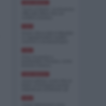
NORD-AMERICA
"Scorte al limite": il retroscena
CNN sulla difesa USA nel
conflitto iraniano
ASIA
Yemen, blocco Bab el-Mandab:
Le superpetroliere saudite
costrette a circumnavigare
l'Africa
ASIA
l'Iran era pronto a
bombardare l'Ucraina, cos'ha
fermato l'attacco
NORD-AMERICA
Guerra all'Iran, scorte USA al
limite: il Pentagono investe
miliardi per ricostituire gli
arsenali
ASIA
Canale diplomatico resta