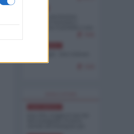
EUROPA
Mosca: le esercitazioni
nucleari di Germania e
Francia sono il preludio a una
guerra contro la Russia
7645
NORD-AMERICA
Chris Hedges - Don Corleone
Trump
7220
WORLD AFFAIRS
NORD-AMERICA
Iran-USA, scoppia il caso dei
dati manipolati: il nuovo
metodo del Pentagono per
minimizzare le perdite