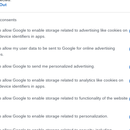
Out
neria politica dei suoi censuratori.
consents
esto tema per la sua importanza e soprattutto
o allow Google to enable storage related to advertising like cookies on
ativa della Federazione russa, che ogni giorno ci
evice identifiers in apps.
 strettamente legata alla politica del riarmo
che profezie di guerra, di cui è stato indicato
o allow my user data to be sent to Google for online advertising
s.
 ci hanno detto in più occasioni che ciò si verificherà
si sono così imbecilli che aspetteranno tre anni prima
to allow Google to send me personalized advertising.
ili missili supersonici, dandoci tutto il tempo di
el tutto impreparati.
o allow Google to enable storage related to analytics like cookies on
evice identifiers in apps.
a russofobia, che è sostanzialmente un sentimento
o allow Google to enable storage related to functionality of the website
a di alimentare con argomenti da due soldi, ma che in
ca, ideologica e geopolitica.
o allow Google to enable storage related to personalization.
ecchiata moralità come si può ricavare dai suoi
o allow Google to enable storage related to security, including