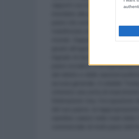
rapporti con il pedofilo suicida Je
authenti
insediato alla presidenza, ha lanc
paesi che avrebbero approfittato
manifestata nel sostegno economi
mondo. Sappiamo benissimo che q
grazie all’egemonia militare e all’
ingrado di dominare gran parte de
paesi socialisti, e di espropriare 
del debito e delle sanzioni polit
accusa generale, il volubile Tru
ottenere una sorta di risarciment
federazione Usa, l’occupazione de
del suo paese, la riappropriazio
sarebbe caduto nelle mani della 
commerciale di molti paesi dell’A