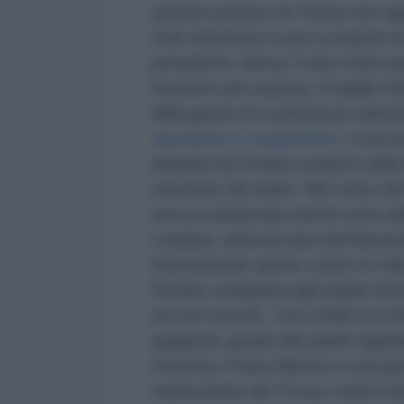
Queste pretese di Trump non rapp
Uniti tentarono in più occasioni di
presidente Jimmy Carter interven
funzione anti-nazista, Franklin D
della guerra fu costruita la solita
operazioni e acquisizioni
, e non p
ampliati nel tempo a partire dall
sterminio dei nativi. Nel corso d
aveva colonizzato anche zone del
Luisiana, attraversata dal Missis
intervenendo anche contro le trib
Florida, strappata agli indiani S
nel XVI secolo. Tra il 1846 e il 
spagnola, grazie alla quale inglob
l’Arizona, il New Mexico e una p
l’annessione del Texas ceduto dal