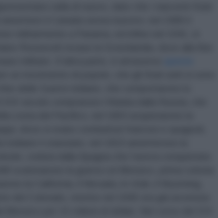
resentano nulla di nuovo, dato che i nascenti Stati
 annettere il Canada senza riuscirvi, nel 1989 il
ne militarmente a Panama, ed infine nel 1941, in
elano Roosevelt invase la Groenlandia, dove alla fine
 base militare. D’altra parte, è attraverso
queste
er un movimento di popolo, che gli Stati uniti si sono
a fine delle Guerre indiane, che comportarono lo
el XIX secolo comprarono l’Alaska dalla Russia, che
la costa del Pacifico, nel 1803 acquistarono la
sippi, dove si erano combattuti francesi e spagnoli,
ù indiane lì stanziate, nel 1819 annetterono la
eminole, ceduta dalla Spagna che l’aveva conquistata
1848 scatenarono la guerra col Messico, prima colonia
arono la California, il Nevada, lo Utah, il Wyoming,
arte del Colorado, mentre nel 1845 era già avvenuta
 Messico per 15 milioni di dollari. Nel corso del XIX