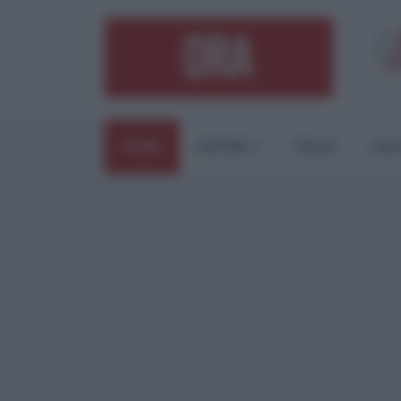
HOME
ESTERI
ITALIA
CUL