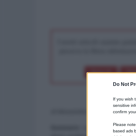
I nostri articoli saranno gratu
preserva la libera infor
Dona 1€
Don
Do Not Pr
If you wish 
sensitive in
di Alessandra Ciattini
confirm your
Please note
Sommario
: La russofobia, che i 
based ads b