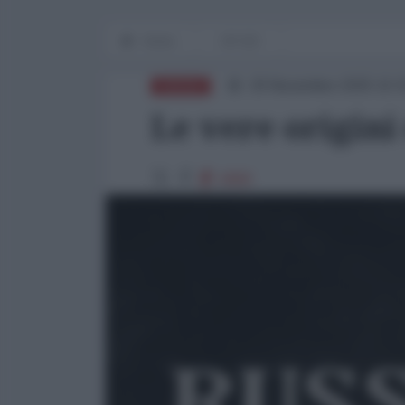
Home
OP-ED
29 Novembre 2025 10:
RUSSIA
Le vere origini
4968