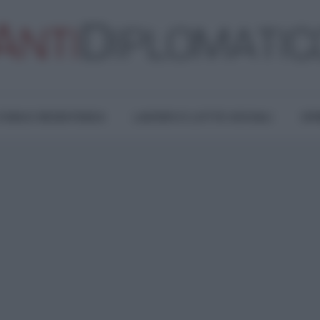
TURA E RESISTENZA
LAVORO E LOTTE SOCIALI
OPI