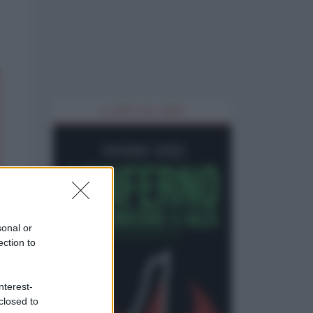
IL LIBRO DEL MESE
sonal or
ection to
nterest-
closed to