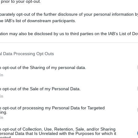
inacce di invasioni e conquiste da parte del nostro
 prior to your opt-out.
n sentimento, a prima vista, irrazionale e quindi
rately opt-out of the further disclosure of your personal information by
ppure la conoscenza storica ci consente di
he IAB’s list of downstream participants.
ioni politiche dell’imperialismo statunitense, cui si
tion may also be disclosed by us to third parties on the IAB’s List of 
che, incapaci ed imbelli, anche dopo la pubblicazione
 that may further disclose it to other third parties.
eclamano una schiacciante sconfitta della Russia.
 that this website/app uses one or more Google services and may gath
l Data Processing Opt Outs
including but not limited to your visit or usage behaviour. You may click 
to al Prof. Angelo D’Orsi, eminente studioso di A.
 to Google and its third-party tags to use your data for below specifi
o opt-out of the Sharing of my personal data.
a sulla russofobia nelle sale del Polo del Novecento
ogle consent section.
In
giustificata che l’evento sarebbe stato incentrato
 centrale della attuale demagogia politica, ma che
o opt-out of the Sale of my Personal Data.
a maggior parte della popolazione italiana. Per note
In
t’ultima è legata alla Russia, ex Unione sovietica, di
to opt-out of processing my Personal Data for Targeted
ultura musicale, letteraria, artistica e politica e, in
ing.
In
re il socialismo in un paese arretrato. D’Orsi ha
nferenza, riuscendo a richiamare un pubblico assai
o opt-out of Collection, Use, Retention, Sale, and/or Sharing
ersonal Data that Is Unrelated with the Purposes for which it
intervenuto se non fosse stato censurato. Solo
lected.