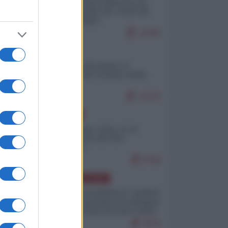
Ceuta: perché il Marocco fa
con noi quello che vuole (di
Alberto Negri)
12845
ITALIA
Il turismo di massa e i
"risvegli" del Corriere della
sera
10375
EUROPA
Cina, Russia e Iran, io ve
l’avevo detto (di Vito
Petrocelli)
8768
AMERICA LATINA
Dalla Convertibilità al "grillete
fiscal": l'Argentina si consegna
ai mercati (ancora una volta)
8076