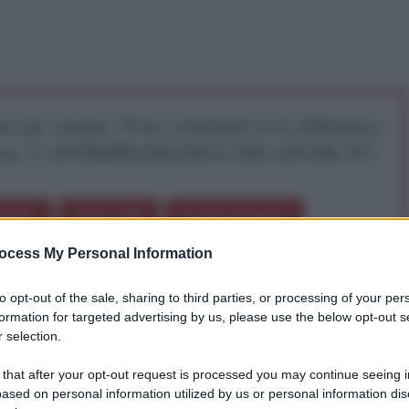
iti per sempre. Il tuo contributo fa la differenza:
mazione. L'ANTIDIPLOMATICO SEI ANCHE TU!
a 5€
Dona 15€
Scegli importo
ocess My Personal Information
to opt-out of the sale, sharing to third parties, or processing of your per
formation for targeted advertising by us, please use the below opt-out s
 selection.
 that after your opt-out request is processed you may continue seeing i
penosi leader europei cercano di alimentare tutti i
ased on personal information utilized by us or personal information dis