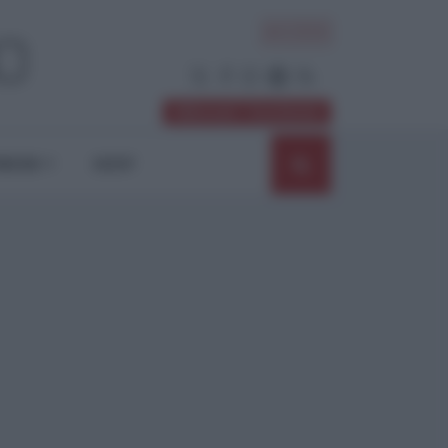
ACCEDI
Abbonati / Sostienici
NIONI
SHOP