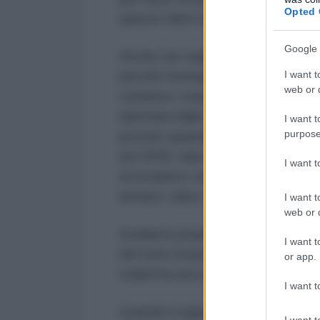
Opted 
questo fatto mette in luce la creti
Google 
Anche noi vogliamo affrontare qu
I want t
perché l’immagine fortemente neg
web or d
vendono i mass media imperanti, è
adottata dalla Ue e alle fantomati
I want t
purpose
persino quando scoppierà. Infatti,
nel 2029, dato che i dirigenti rus
I want 
di invaderci con i loro ineguagliab
armarci, dato che per ora siamo d
I want t
web or d
Andiamo proprio alle origini dell
I want t
del tutto irrazionale, che si cerc
or app.
realtà ha una solida base economi
I want t
Quando il signor Trump, di non sp
I want t