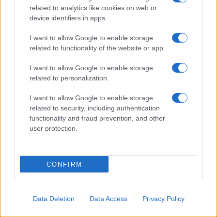
related to analytics like cookies on web or
device identifiers in apps.
Yunnan: Dove il tè incontra il caffè e la
I want to allow Google to enable storage
macadamia profuma di futuro
related to functionality of the website or app.
27 Ottobre 2025 10:00
I want to allow Google to enable storage
related to personalization.
I want to allow Google to enable storage
#
I
MEDIA
ALLA
GUERRA
related to security, including authentication
functionality and fraud prevention, and other
user protection.
di Francesco Santoianni
CONFIRM
Milioni di chiamate spam? Colpa dello
Data Deletion
Data Access
Privacy Policy
Stato che non c’è più