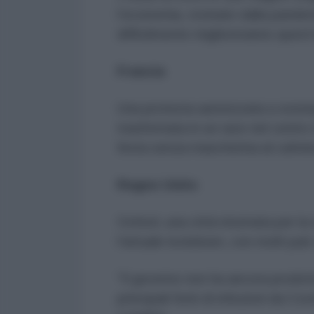
l’economia, rovinate dalla pandem
difficilmente miglioreranno quest
Francia
Una protesta autorizzata a sosteg
trasformata in un rave nel centro
festa senza mascherina al culmin
Regno Unito
Oxford, una città rinomata per la 
l'attuale lockdown, con molti pub s
"Il governo non ha ancora prodott
principali fonti di infezioni da C