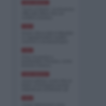
NORD-AMERICA
"Scorte al limite": il retroscena
CNN sulla difesa USA nel
conflitto iraniano
ASIA
Yemen, blocco Bab el-Mandab:
Le superpetroliere saudite
costrette a circumnavigare
l'Africa
ASIA
l'Iran era pronto a
bombardare l'Ucraina, cos'ha
fermato l'attacco
NORD-AMERICA
Guerra all'Iran, scorte USA al
limite: il Pentagono investe
miliardi per ricostituire gli
arsenali
ASIA
Canale diplomatico resta