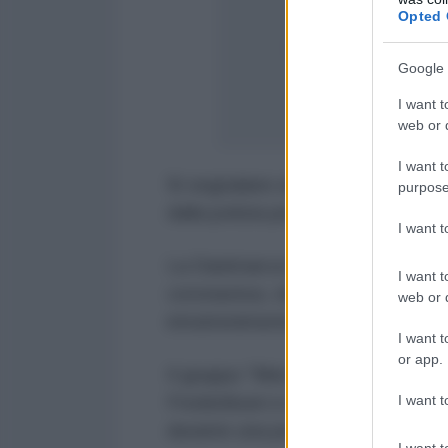
Saturday protest
Opted 
restrictions
#COV
Google 
— Zol Neveri
I want t
web or d
I want t
Si segnalano alcuni fermi, mentre
purpose
dalla polizia per interrogatori e co
I want 
La Danimarca ha recentemente deci
I want t
coronavirus, riducendo il limite pe
web or d
intrattenimento, così come i ristor
I want t
or app.
Il gruppo "Men in Black" sembra n
I want t
Frederiksen e domenica scorsa è a
durante una protesta.
I want t