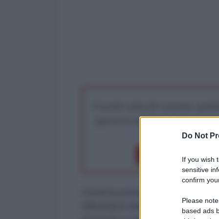
I nostri articoli saranno gratu
preserva la libera infor
Do Not Pr
Dona 1€
Don
If you wish 
sensitive in
confirm your
Ormai la protesta contro le misure
Please note
diffondersi della Covid-19 sono ma
based ads b