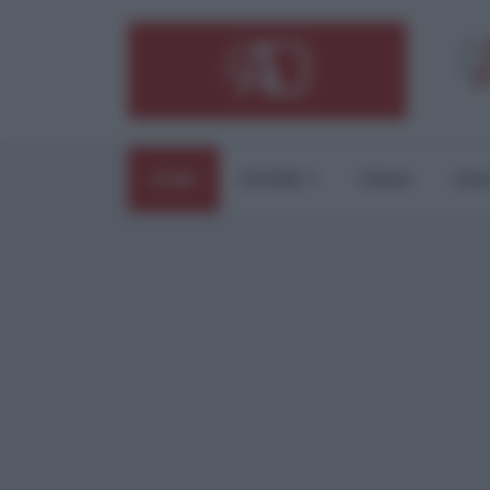
HOME
ESTERI
ITALIA
CUL