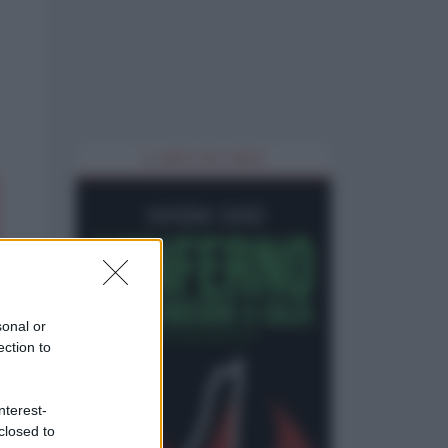
IL LIBRO DEL MESE
sonal or
ection to
nterest-
closed to