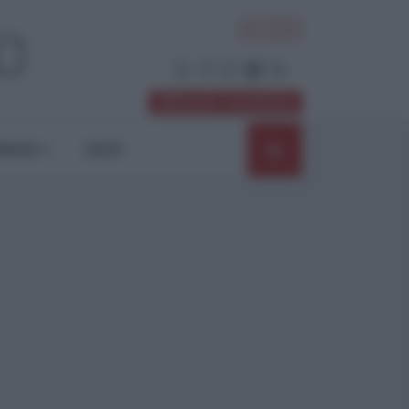
ACCEDI
Abbonati / Sostienici
NIONI
SHOP