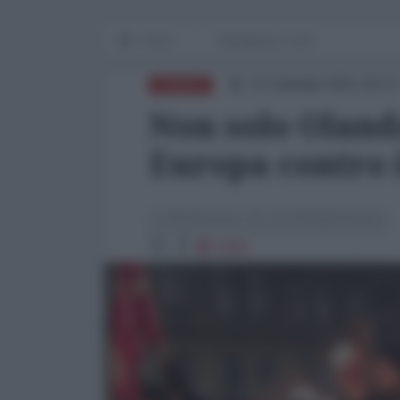
Home
Emergenza Covid
31 Gennaio 2021 16:13
EUROPA
Non solo Olanda
Europa contro 
La Redazione de l'AntiDiplomatico
5484