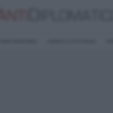
TURA E RESISTENZA
LAVORO E LOTTE SOCIALI
OPI