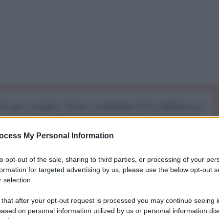
iti per sempre. Il tuo contributo fa la differenza:
mazione. L'ANTIDIPLOMATICO SEI ANCHE TU!
ocess My Personal Information
a 5€
Dona 15€
Scegli importo
to opt-out of the sale, sharing to third parties, or processing of your per
formation for targeted advertising by us, please use the below opt-out s
 selection.
 di lockdown introdotte dai governi per arginare il
 that after your opt-out request is processed you may continue seeing i
l tollerate dai cittadini dei paesi interessati.
ased on personal information utilized by us or personal information dis