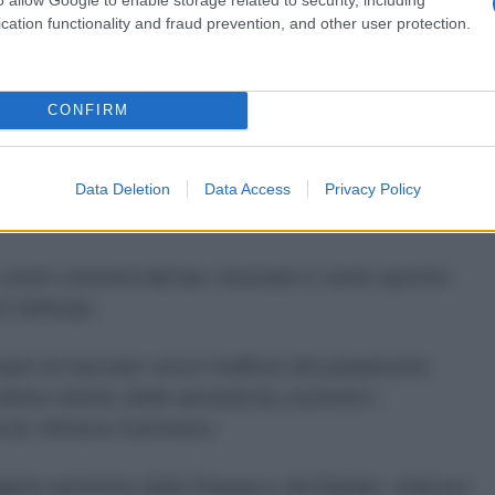
cation functionality and fraud prevention, and other user protection.
o quasi 200.000 casi di coronavirus e oltre 2.100
CONFIRM
o le nuove misure imposte dal governo delle Isole
Data Deletion
Data Access
Privacy Policy
entri commerciali bar, ristoranti e centri sportivi
5 febbraio.
to di marciare verso l'edificio del parlamento
ltimo minuto delle autorità ha costretto i
icoli, riferisce Euronews.
agioni turistiche della Pasqua e del Natale, vitali per