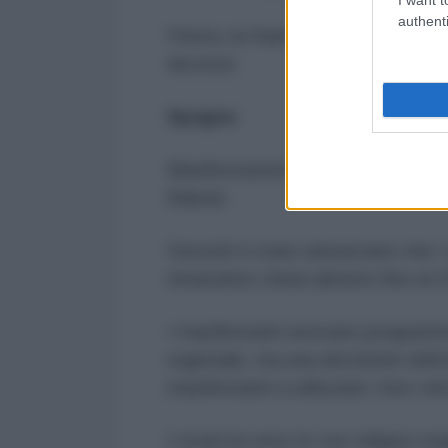
authenti
Finora, la Danimarca ha registrat
decessi.
Spagna
Manifestazioni di protesta contr
Baleari.
Giovedì è stato annunciato che i c
rimarranno chiusi almeno fino al 1
I manifestanti avevano programma
regionale, ma una decisione dell'u
manifestanti a utilizzare i loro ve
L'isola ha visto le sue milgiori st