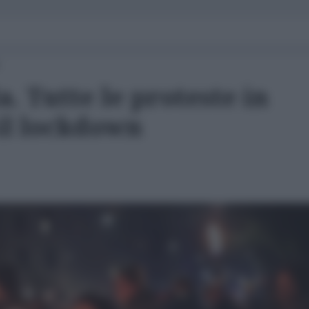
. Tutte le proteste in
il lockdown