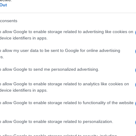
 in Aarhus, Denmark against health
Out
ID19
pic.twitter.com/losaf1cwQj
consents
 (@ZNeveri)
January 30, 2021
o allow Google to enable storage related to advertising like cookies on
evice identifiers in apps.
o allow my user data to be sent to Google for online advertising
 altri manifestanti sono stati brevemente trattenuti
s.
lloqui definiti "educativi".
to allow Google to send me personalized advertising.
so di rafforzare le sue restrizioni anti-
o allow Google to enable storage related to analytics like cookies on
r i raduni a cinque da 10 persone. I luoghi di
evice identifiers in apps.
anti e i bar, rimangono chiusi in tutto il paese.
o allow Google to enable storage related to functionality of the website
utrire un forte rancore nei confronti di Mette
o allow Google to enable storage related to personalization.
rrivato a bruciare un'effigie del Primo Ministro
o allow Google to enable storage related to security, including