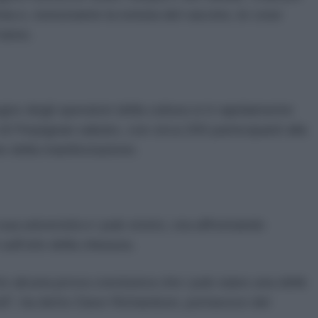
ia e, nonostante la notizia del vaccino, le cose
'anno.
no degli operatori della cultura si è rapidamente
 di Perpignan sabato, con circa 200 partecipanti alla
e della manifestazione.
sua università e i pub storici, sta affrontando
ull'orlo della chiusura.
o alcuna prova conclusiva che i pub siano una delle
ovid", ha detto Dave Richardson, portavoce del