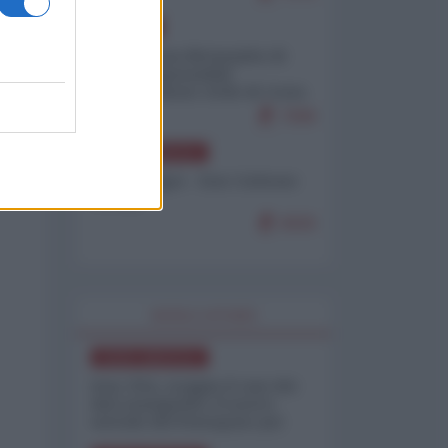
EUROPA
Petro accusa Netanyahu di
essere responsabile
"dell'invasione civile di Ceuta
da parte dei marocchini"
7099
NORD-AMERICA
Chris Hedges - Don Corleone
Trump
6926
WORLD AFFAIRS
NORD-AMERICA
Iran-USA, scoppia il caso dei
dati manipolati: il nuovo
metodo del Pentagono per
minimizzare le perdite