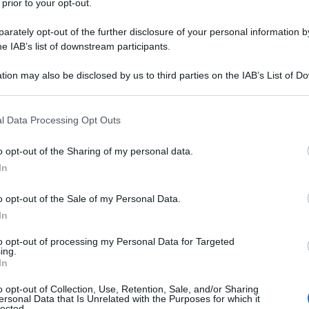
in Olanda, anche in Danimarca, Francia, Spagna e
 prior to your opt-out.
rately opt-out of the further disclosure of your personal information by
he IAB’s list of downstream participants.
tion may also be disclosed by us to third parties on the IAB’s List of 
 that may further disclose it to other third parties.
in piazza nella scorse notte ad Aarhus, la seconda
per protestare contro le restrizioni introdotte dal
 that this website/app uses one or more Google services and may gath
l Data Processing Opt Outs
including but not limited to your visit or usage behaviour. You may click 
 marcia è stata organizzata da un gruppo, che si fa
 to Google and its third-party tags to use your data for below specifi
quanto riferisce l’emittente RT. Molti manifestanti
o opt-out of the Sharing of my personal data.
ogle consent section.
In
n torce accese e razzi. Alcuni dei manifestanti hanno
izia che seguiva da vicino la marcia.
o opt-out of the Sale of my Personal Data.
In
to opt-out of processing my Personal Data for Targeted
CKOUT
#censorship
ing.
In
o opt-out of Collection, Use, Retention, Sale, and/or Sharing
ersonal Data that Is Unrelated with the Purposes for which it
lected.