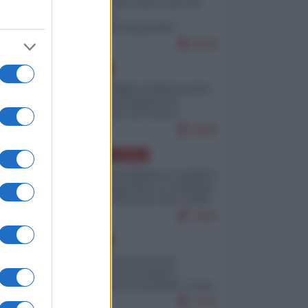
Invasione di Ceuta: cosa sta
accadendo
nell'enclave spagnola?
9269
EUROPA
Quando il figlio di Netanyahu
incitava "l'occupazione
musulmana" di Ceuta e
Melilla
8598
AMERICA LATINA
Dalla Convertibilità al "grillete
fiscal": l'Argentina si consegna
ai mercati (ancora una volta)
7883
EUROPA
Mosca: le esercitazioni
nucleari di Germania e
Francia sono il preludio a una
guerra contro la Russia
7475