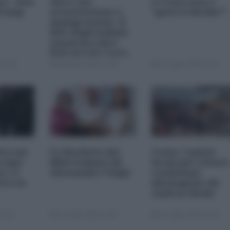
es - Don
Altro che
A Ceuta non e'
Trump
securitarismo e
"guerra ibrida"?
immigrazione, il
66% degli italiani
rinuncia a fare
figli perché costa
troppo
07:00
02 Agosto 2026 16:46
31 Luglio 2026 19:00
era sui
Le favolette dei
Ceuta, 3 punti
craini
Milei italiani (di
fermi per evitar
a c'è
Alessandro Volpi)
confusioni
tro la
ideologiche (di
Andrea Zhok)
12:30
31 Luglio 2026 12:00
31 Luglio 2026 12:00