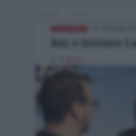
Home
OP-ED
20 Dicembre 20
MEDITERRANEO
Rai o Istituto L
4600