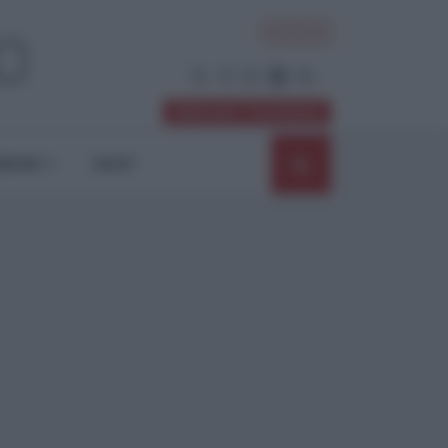
ACCEDI
Abbonati / Sostienici
NIONI
SHOP