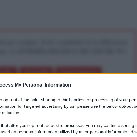
iti per sempre. Il tuo contributo fa la differenza:
mazione. L'ANTIDIPLOMATICO SEI ANCHE TU!
a 5€
Dona 15€
Scegli importo
ocess My Personal Information
to opt-out of the sale, sharing to third parties, or processing of your per
formation for targeted advertising by us, please use the below opt-out s
 selection.
 that after your opt-out request is processed you may continue seeing i
o la causa bellica israeliana dimostrando tutta la
ased on personal information utilized by us or personal information dis
 alla guerra sionista.