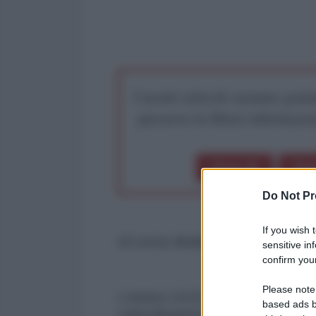
I nostri articoli saranno gratu
preserva la libera infor
Dona 1€
Don
Do Not Pr
If you wish 
di Lenny Bottai
sensitive in
confirm your
Please note
L'istinto LVCE stasera ha perorat
based ads b
subordinazione del governo Meloni