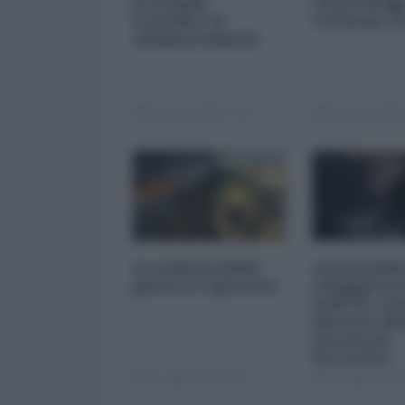
Il Grande
Chris Hedg
Fratello? Si
Corleone 
chiama Palantir
04 Agosto 2026 07:00
04 Agosto 2026 
La schiena della
Aria di buf
guerra è spezzata
rifugiati u
nell'UE: cos
davvero die
stretta di
Bruxelles
31 Luglio 2026 12:30
31 Luglio 2026 