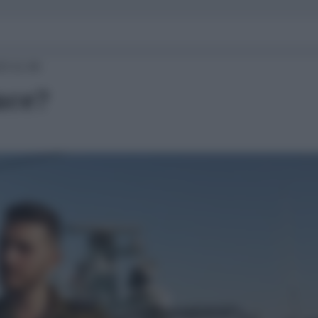
23 11:00
uce?