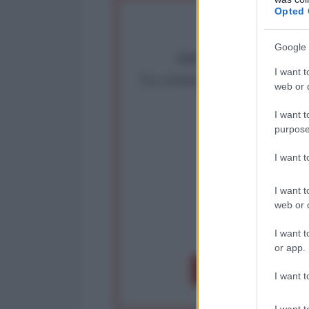
Opted 
Google 
Abbiamo poco tempo pe
I want t
La censura imposta a l'Ant
web or d
Rivendica un
I want t
Partecip
purpose
I want 
I want t
web or d
op
I want t
or app.
Dona 1€
Don
I want t
I want t