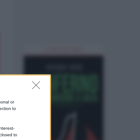
IL LIBRO DEL MESE
sonal or
ection to
nterest-
closed to