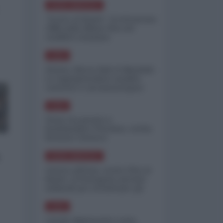
NORD-AMERICA
"Scorte al limite": il retroscena
CNN sulla difesa USA nel
conflitto iraniano
ASIA
Yemen, blocco Bab el-Mandab:
Le superpetroliere saudite
costrette a circumnavigare
l'Africa
ASIA
l'Iran era pronto a
bombardare l'Ucraina, cos'ha
fermato l'attacco
e
NORD-AMERICA
Guerra all'Iran, scorte USA al
limite: il Pentagono investe
miliardi per ricostituire gli
arsenali
ASIA
Canale diplomatico resta