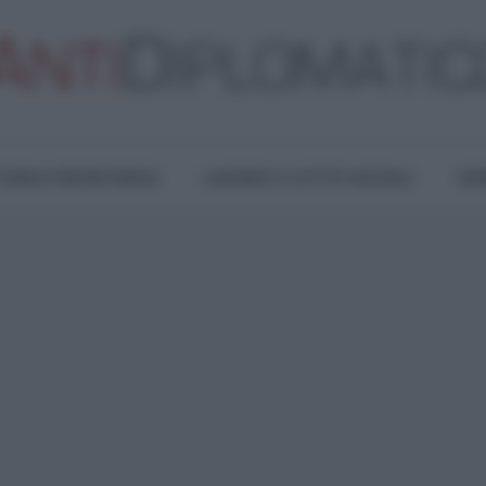
TURA E RESISTENZA
LAVORO E LOTTE SOCIALI
OPI