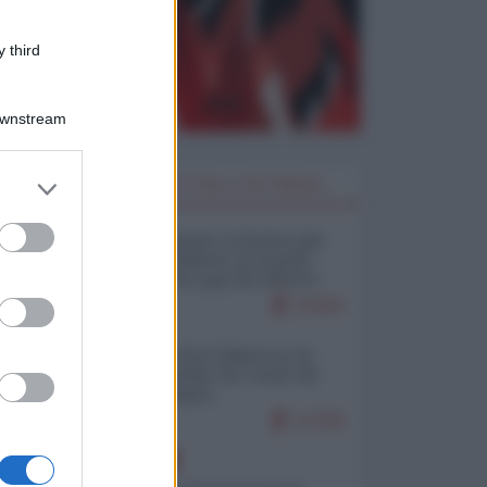
 third
Downstream
er and store
I PIÙ LETTI DELLA SETTIMANA
to grant or
ed purposes
Restare umani: la forma più
alta di ribellione al mondo
distopico di oggi (di Alberto
Bradanini)
22404
Ceuta: perché il Marocco fa
con noi quello che vuole (di
Alberto Negri)
12708
EUROPA