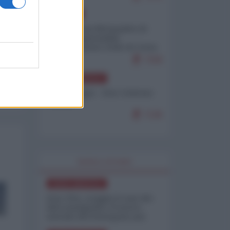
EUROPA
Petro accusa Netanyahu di
essere responsabile
"dell'invasione civile di Ceuta
da parte dei marocchini"
7158
NORD-AMERICA
Chris Hedges - Don Corleone
Trump
7136
WORLD AFFAIRS
NORD-AMERICA
Iran-USA, scoppia il caso dei
dati manipolati: il nuovo
metodo del Pentagono per
minimizzare le perdite