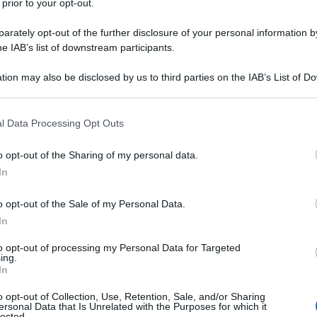
 prior to your opt-out.
gni parte di mondo per sterminare i palestinesi, fieri
rately opt-out of the further disclosure of your personal information by
he IAB’s list of downstream participants.
r un erasmus del genocidio, perché questo a conti
utalità dell'attacco del 7 ottobre (tre mesi fa!) per
tion may also be disclosed by us to third parties on the IAB’s List of 
pettatori.
 that may further disclose it to other third parties.
che ad Israele sono state fatte pressioni dagli
 that this website/app uses one or more Google services and may gath
l Data Processing Opt Outs
including but not limited to your visit or usage behaviour. You may click 
re al minimo le vittime civili", come fosse un
 to Google and its third-party tags to use your data for below specifi
. Gli stessi TG che hanno raccontato la "terribile
o opt-out of the Sharing of my personal data.
ogle consent section.
sera con il dramma dei resistenti tipo i boys scout di
In
l, oggi rovesciano completamente la metrica e
anyahu. Si parla degli Uti, come pericolo per gli
o opt-out of the Sale of my Personal Data.
e per difendere questi (in realtà per schierarsi)
In
ti. Il rovescismo della politica italiana ha portato al
to opt-out of processing my Personal Data for Targeted
overno con la bandiera sionista in mano.
ing.
In
o opt-out of Collection, Use, Retention, Sale, and/or Sharing
ersonal Data that Is Unrelated with the Purposes for which it
lected.