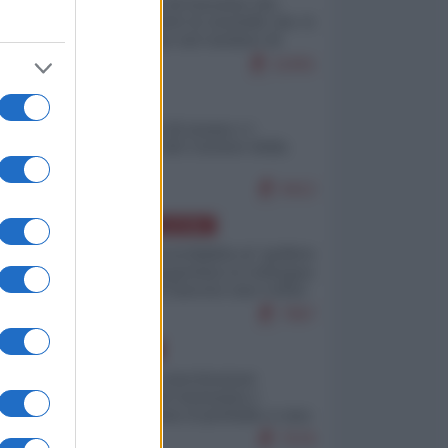
La mappa di Eurostat che
smonta tutte le storielle che vi
raccontano sul turismo di
massa
11001
ITALIA
Il turismo di massa e i
"risvegli" del Corriere della
sera
9412
AMERICA LATINA
Dalla Convertibilità al "grillete
fiscal": l'Argentina si consegna
ai mercati (ancora una volta)
7967
EUROPA
Mosca: le esercitazioni
nucleari di Germania e
Francia sono il preludio a una
guerra contro la Russia
7576