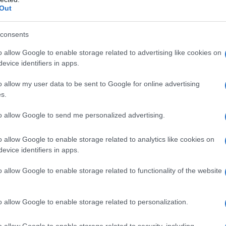
Out
ATTENZIONE!
consents
r reagire alla dittatura degli algoritmi.
o allow Google to enable storage related to advertising like cookies on
iDiplomatico lede un tuo diritto fondamentale.
evice identifiers in apps.
a vera informazione pluralista.
o allow my user data to be sent to Google for online advertising
a alla nostra Lunga Marcia.
s.
to allow Google to send me personalized advertising.
Abbonati!
o allow Google to enable storage related to analytics like cookies on
evice identifiers in apps.
pure effettua una donazione
o allow Google to enable storage related to functionality of the website
a 5€
Dona 15€
Scegli importo
o allow Google to enable storage related to personalization.
o allow Google to enable storage related to security, including