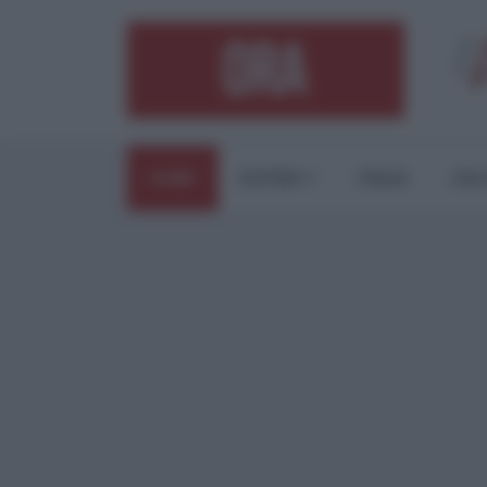
HOME
ESTERI
ITALIA
CUL