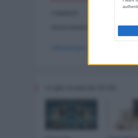
authenti
Commenti
ancora nessun commento
Abbonati per commentare
Le più recenti da OP-ED