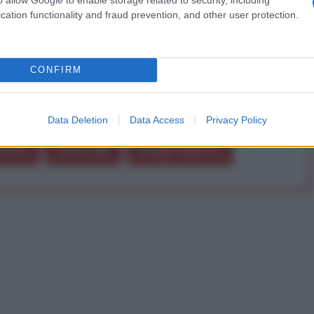
cation functionality and fraud prevention, and other user protection.
Abbonati!
CONFIRM
pure effettua una donazione
Data Deletion
Data Access
Privacy Policy
a 5€
Dona 15€
Scegli importo