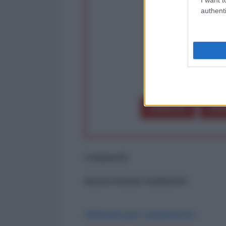
authenti
op
Dona 1€
Don
Commenti
ancora nessun commento
Abbonati per commentare