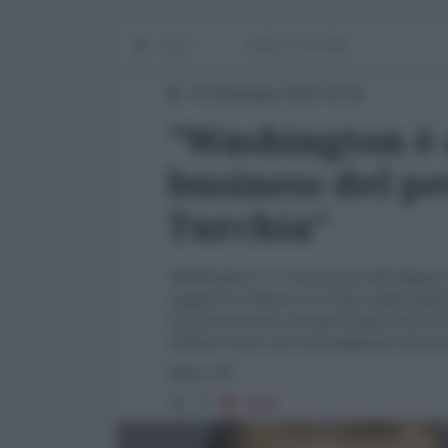
Home
WORLD AFFAIRS
03 Dicembre 2015 16:25
"Washington è 
business del pet
Turchia"
Washington è a conoscenza del legame tr
suggerisce Monica Crowley, editoriali
la presentazione da parte della Russia d
militare turca nel contrabbando di petro
fonte: RT
4259