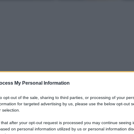
ocess My Personal Information
to opt-out of the sale, sharing to third parties, or processing of your per
iti per sempre. Il tuo contributo fa la differenza:
formation for targeted advertising by us, please use the below opt-out s
mazione. L'ANTIDIPLOMATICO SEI ANCHE TU!
 selection.
 that after your opt-out request is processed you may continue seeing i
ased on personal information utilized by us or personal information dis
a 5€
Dona 15€
Scegli importo