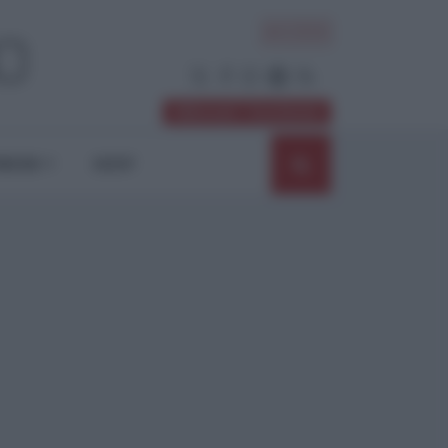
ACCEDI
Abbonati / Sostienici
NIONI
SHOP