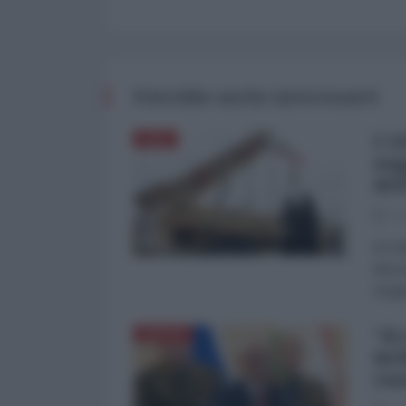
Potrebbe anche interessarti
L'A
ASIA
sog
del
03
di Fa
dimos
Aragh
"Si
RUSSIA
del
rus