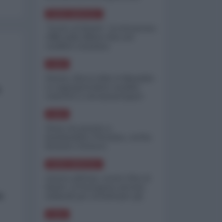
minimizzare le perdite
NORD-AMERICA
"Scorte al limite": il retroscena
CNN sulla difesa USA nel
conflitto iraniano
ASIA
Yemen, blocco Bab el-Mandab:
Le superpetroliere saudite
a
costrette a circumnavigare
l'Africa
ASIA
l'Iran era pronto a
bombardare l'Ucraina, cos'ha
fermato l'attacco
NORD-AMERICA
Guerra all'Iran, scorte USA al
limite: il Pentagono investe
o
miliardi per ricostituire gli
arsenali
ASIA