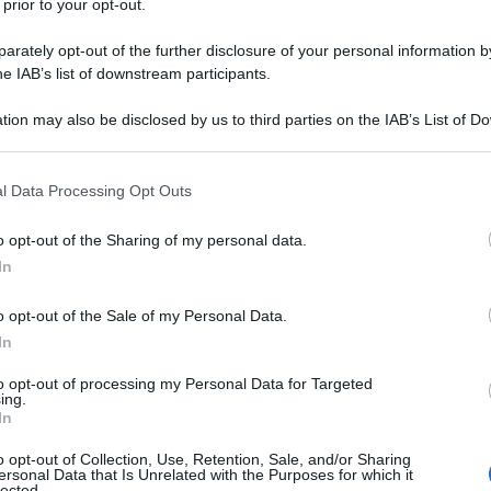
 prior to your opt-out.
rately opt-out of the further disclosure of your personal information by
he IAB’s list of downstream participants.
itorialista Monica Crowley, ha dichiarato che la Russia
tion may also be disclosed by us to third parties on the IAB’s List of 
utorità turche beneficiano del petrolio di
 that may further disclose it to other third parties.
paese.
 that this website/app uses one or more Google services and may gath
l Data Processing Opt Outs
including but not limited to your visit or usage behaviour. You may click 
che altri tipi di aiuti. Penso che il video fornito dalla
 to Google and its third-party tags to use your data for below specifi
o opt-out of the Sharing of my personal data.
. Non c'è da stupirsi che la Casa Bianca abbia
ogle consent section.
In
nto.
o opt-out of the Sale of my Personal Data.
mministrazione del presidente degli Stati Uniti "è
In
chia", ed ha ricordato, inoltre, che la Turchia è un
to opt-out of processing my Personal Data for Targeted
ndo Crowley, rende la situazione ancora più
ing.
In
o opt-out of Collection, Use, Retention, Sale, and/or Sharing
ersonal Data that Is Unrelated with the Purposes for which it
lected.