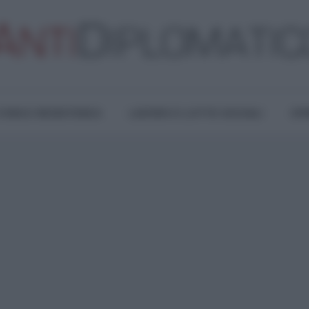
TURA E RESISTENZA
LAVORO E LOTTE SOCIALI
OPI