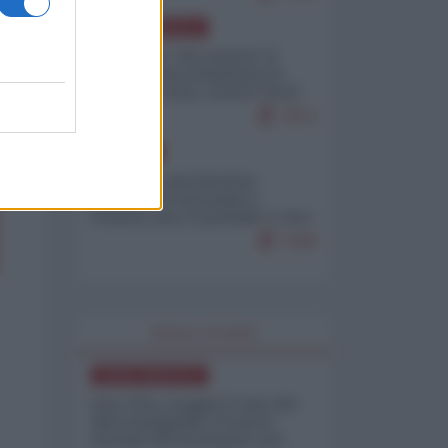
NORD-AMERICA
Il "mistero" dei numeri: il
governo Usa minimizza le
vittime in Iran, mentre fonti
interne...
7673
EUROPA
Mosca: le esercitazioni
nucleari di Germania e
Francia sono il preludio a una
guerra contro la Russia
7328
WORLD AFFAIRS
NORD-AMERICA
Iran-USA, scoppia il caso dei
dati manipolati: il nuovo
metodo del Pentagono per