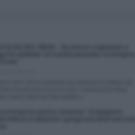
NALISI DEL MESE - Da attore regionale a
getto globale: la trasformazione strategic
l'Iran
 Agosto 2026 07:00
brizio Verde «Non li consideriamo una superpotenza e abbiamo già
trato al mondo intero che non lo sono». Queste parole di Abbas
chi, ministro degli Esteri della Repubblica...
 avvicina la nostra vittoria": il ministro
la Difesa evidenzia i progressi dell'esercit
so