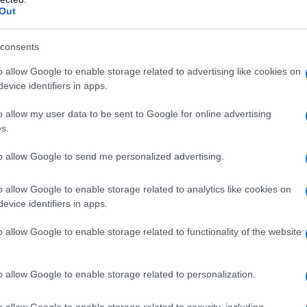
ltro paese fornirà un'ulteriore prova che l'Isis sta
Out
 attraverso la Turchia e che il regime turco beneficia
herà ulteriormente la situazione," ha affermato.
consents
o allow Google to enable storage related to advertising like cookies on
alista ha richiamato l'attenzione sul fatto che
evice identifiers in apps.
damento intensivo" delle vie di trasporto del petrolio
o allow my user data to be sent to Google for online advertising
remisti. "La domanda è perché non lo abbiamo fatto
s.
to Crowley, evidenziando che non ci poteva essere
chiederlo a Erdogan.
to allow Google to send me personalized advertising.
o allow Google to enable storage related to analytics like cookies on
ATTENZIONE!
evice identifiers in apps.
o allow Google to enable storage related to functionality of the website
r reagire alla dittatura degli algoritmi.
iDiplomatico lede un tuo diritto fondamentale.
o allow Google to enable storage related to personalization.
a vera informazione pluralista.
a alla nostra Lunga Marcia.
o allow Google to enable storage related to security, including