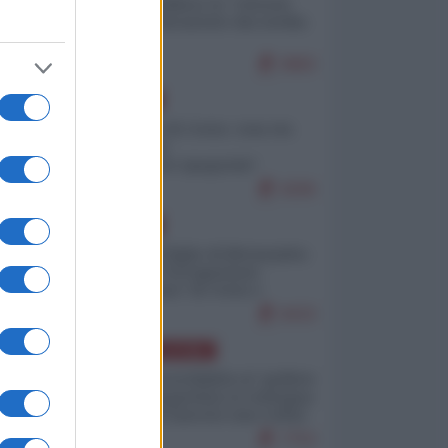
Quali sarebbero le “vittorie
ucraine” decantate dai media
italici?
9983
EUROPA
Invasione di Ceuta: cosa sta
accadendo
nell'enclave spagnola?
9206
EUROPA
Quando il figlio di Netanyahu
incitava "l'occupazione
musulmana" di Ceuta e
Melilla
8433
AMERICA LATINA
Dalla Convertibilità al "grillete
fiscal": l'Argentina si consegna
ai mercati (ancora una volta)
7753