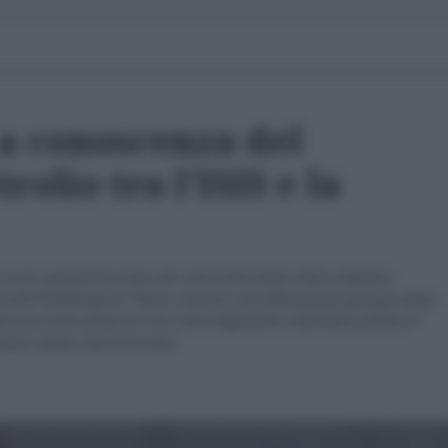
a conoscenza del
rolio tra l'ISIS e la
a le autorità turche ed i terroristi dello Stato Islamico
sta del Washington Times. Questo considerazione giunge dopo
i una serie di prove sul coinvolgimento dell'élite politica e
lio rubato dai terroristi.