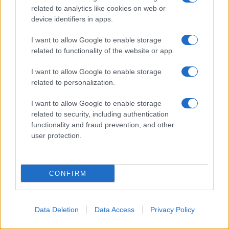
related to analytics like cookies on web or
device identifiers in apps.
#
EDITORIALI
I want to allow Google to enable storage
related to functionality of the website or app.
I want to allow Google to enable storage
related to personalization.
I want to allow Google to enable storage
related to security, including authentication
functionality and fraud prevention, and other
Cina, Russia e Iran, io ve l’avevo detto (di
user protection.
Vito Petrocelli)
07 Agosto 2026 18:00
CONFIRM
#
STORIA
IN
DIRETTA
Data Deletion
Data Access
Privacy Policy