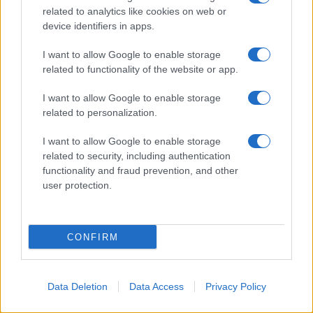
ASIA
related to analytics like cookies on web or
Canale diplomatico resta aperto: cosa si sono detti i
device identifiers in apps.
ministri di Iran e Arabia Saudita
I want to allow Google to enable storage
NORD-AMERICA
related to functionality of the website or app.
"Una guerra illegale": Trump minimizza le perdite in
Iran, ma i dati lo smentiscono
I want to allow Google to enable storage
related to personalization.
EUROPA
Petro accusa Netanyahu di essere responsabile
I want to allow Google to enable storage
"dell'invasione civile di Ceuta da parte dei
related to security, including authentication
marocchini"
functionality and fraud prevention, and other
user protection.
CONFIRM
Data Deletion
Data Access
Privacy Policy