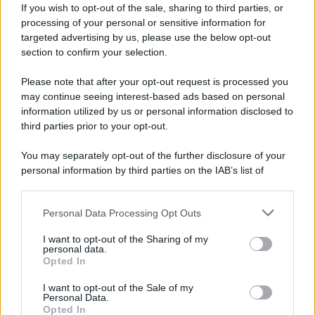
If you wish to opt-out of the sale, sharing to third parties, or
processing of your personal or sensitive information for
targeted advertising by us, please use the below opt-out
section to confirm your selection.
Please note that after your opt-out request is processed you
may continue seeing interest-based ads based on personal
information utilized by us or personal information disclosed to
third parties prior to your opt-out.
You may separately opt-out of the further disclosure of your
personal information by third parties on the IAB’s list of
downstream participants.
Personal Data Processing Opt Outs
This information may also be disclosed by us to third parties
on the IAB’s List of Downstream Participants that may further
I want to opt-out of the Sharing of my
disclose it to other third parties.
personal data.
Opted In
Please note that this website/app uses one or more Google
services and may gather and store information including but
I want to opt-out of the Sale of my
Personal Data.
not limited to your visit or usage behaviour. You may click to
Opted In
grant or deny consent to Google and its third-party tags to