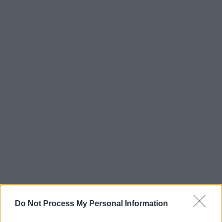
Do Not Process My Personal Information