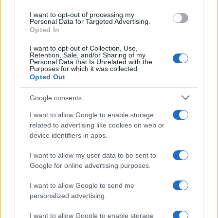
use your data for below specified purposes in below Google
#
I
MEDIA
ALLA
GUERRA
I want to opt-out of processing my
consent section.
Personal Data for Targeted Advertising.
Opted In
di Francesco Santoianni
I want to opt-out of Collection, Use,
Retention, Sale, and/or Sharing of my
Personal Data that Is Unrelated with the
Purposes for which it was collected.
Opted Out
Google consents
Milioni di chiamate spam? Colpa dello
I want to allow Google to enable storage
Stato che non c’è più
related to advertising like cookies on web or
28 Luglio 2026 16:00
device identifiers in apps.
I want to allow my user data to be sent to
Google for online advertising purposes.
#
NATIVI
I want to allow Google to send me
personalized advertising.
di Raffaella Milandri
I want to allow Google to enable storage