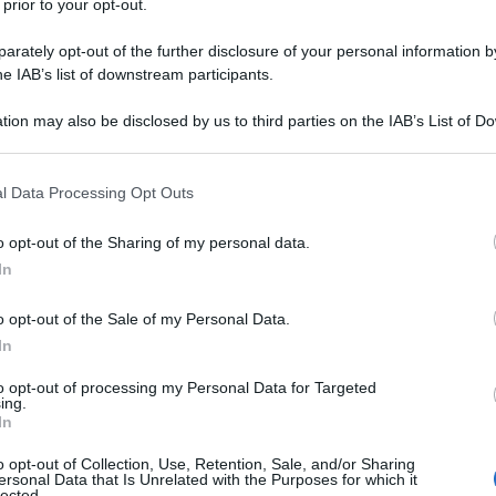
 prior to your opt-out.
rately opt-out of the further disclosure of your personal information by
i chi vota No alla controriforma della Costituzione
he IAB’s list of downstream participants.
dirla come lei vuole che noi capiamo, è un fascista.
un nuovo capitolo della lotta partigiana, o Renzi ciao
tion may also be disclosed by us to third parties on the IAB’s List of 
 that may further disclose it to other third parties.
 that this website/app uses one or more Google services and may gath
basterebbe questo per qualificare l'affermazione
l Data Processing Opt Outs
including but not limited to your visit or usage behaviour. You may click 
gine.
 to Google and its third-party tags to use your data for below specifi
o opt-out of the Sharing of my personal data.
ogle consent section.
In
vanno mai sottovalutate, soprattutto in un paese
cenni al progressivo degrado della democrazia e
o opt-out of the Sale of my Personal Data.
i vede all'ottantesimo posto nel mondo per libertà
In
to opt-out of processing my Personal Data for Targeted
il proprio nome alla controriforma della
ing.
In
quei cialtroncelli che sparano dichiarazioni assurde
uzionalista ufficiale del Partito Democratico e come
o opt-out of Collection, Use, Retention, Sale, and/or Sharing
ersonal Data that Is Unrelated with the Purposes for which it
saggio così brutale e insultante lo deve aver fatto
lected.