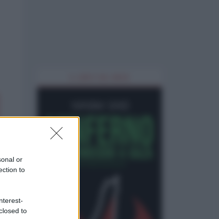
IL LIBRO DEL MESE
sonal or
ection to
nterest-
closed to