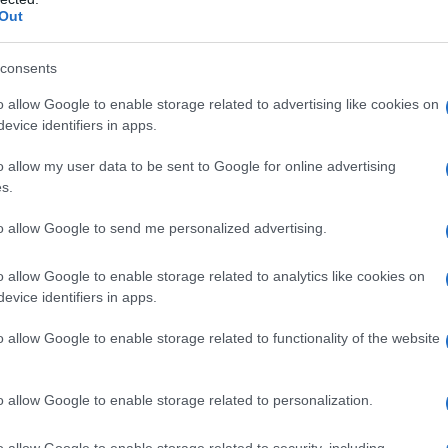
della sua affermazione non è tanto quello di colpire
Out
rattutto quello di convincere l'elettorato del suo
ostenere un progetto autoritario e pericoloso,
consents
d esso.
o allow Google to enable storage related to advertising like cookies on
evice identifiers in apps.
ono fatti così. Cancellano l'articolo 18, applicano le
volute da banche e Troika, tagliano i servizi pubblici e
o allow my user data to be sent to Google for online advertising
 le multinazionali, vantano l'amicizia con gli
s.
ti dei lavoratori, passano il tempo ad insultare i
he una forza di sinistra non dovrebbe fare propri i
to allow Google to send me personalized advertising.
 spirito della destra liberale, allora rispondono che
cato ai miti del passato. Poi arrivano le elezioni e i
o allow Google to enable storage related to analytics like cookies on
evice identifiers in apps.
 piddini riscoprono improvvisamente le più antiche
ti che il loro stesso elettorato trovi un pò troppo
o allow Google to enable storage related to functionality of the website
one antifascista assieme a Verdini, ecco che Renzi
contro la minaccia di Casapound.
o allow Google to enable storage related to personalization.
stiana volle la cosiddetta legge truffa, quella che
nto che avesse raccolto il cinquanta per cento più
o allow Google to enable storage related to security, including