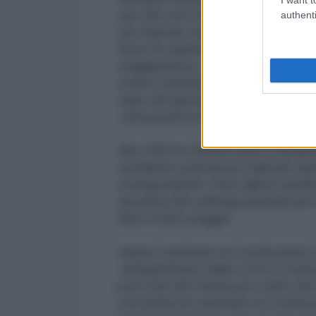
uno dei voti i due terzi dei seggi
authenti
sia i liberali, sia i fascisti ed i
forze fu superiore a quella della 
maggioranza. La legge truffa non 
come commentò allora Ferruccio P
capo del governo italiano dopo il 
senza preoccuparsi che anche i n
Nel 1953 la Democrazia Cristiana 
avrebbero permesso radicali camb
corrispondenti. Però allora sar
assoluta dei suffragi popolari pe
fatto molto peggio.
Hanno cambiato la Costituzione a 
delegittimato dalla Corte Costi
poco più del trenta per cento dei
voti prima di cambiare la Costitu