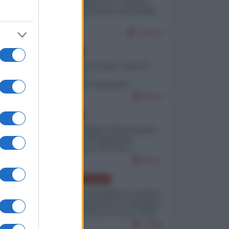
Quali sarebbero le “vittorie
ucraine” decantate dai media
italici?
10170
EUROPA
Invasione di Ceuta: cosa sta
accadendo
nell'enclave spagnola?
9210
EUROPA
Quando il figlio di Netanyahu
incitava "l'occupazione
musulmana" di Ceuta e
Melilla
8471
AMERICA LATINA
Dalla Convertibilità al "grillete
fiscal": l'Argentina si consegna
ai mercati (ancora una volta)
7788