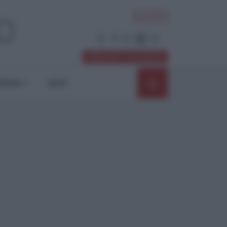
ACCEDI
Abbonati / Sostienici
NIONI
SHOP