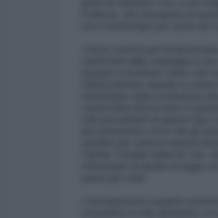
prima di chiedere i voti. E per ma
l'Italicum, che assegnerà un pote
con il venticinque per cento dei 
I rischi concreti per la democra
confermati dalla campagna a suo 
Quando si insultano coloro che no
l'ultima battuta, quando si vanta 
referendum sulla costituzione dive
canoni della democrazia. È persino
solo precedente di questo tipo: i
può pretendere certo che gli attu
sarebbe più cauta la ministra Bos
Fanfani. Il leader della DC che 
referendum di abolire la legge sul 
paese più civile.
Contrariamente a quanto sostiene 
costruttivo e il No distruttivo. A v