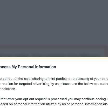
iti per sempre. Il tuo contributo fa la differenza:
mazione. L'ANTIDIPLOMATICO SEI ANCHE TU!
ocess My Personal Information
to opt-out of the sale, sharing to third parties, or processing of your per
a 5€
Dona 15€
Scegli importo
formation for targeted advertising by us, please use the below opt-out s
 selection.
 that after your opt-out request is processed you may continue seeing i
ased on personal information utilized by us or personal information dis