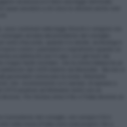
ggiore sicurezza si è fatto una legge elettorale,
re quasi assoluto a chi vince le elezioni anche solo
voti.
zia sono contenuti nella legge Boschi e vengono ora
sostegno avviata dal presidente del consiglio.
n sono d'accordo, quando li si deride, archeologi è
il nuovo contro i passatisti e soprattutto quando un
nta un plebiscito per il capo, si è già fuori dai
 troppo facile ricordare che la storia italiana ha un
l plebiscito del 1929 indetto da Mussolini. Ma non si
ali governanti conoscano la storia. Altrimenti
chi, che recentemente si è vantata di ispirarsi a
nel 1974 assieme ad Almirante tentò con un
divorzio. Per fortuna vinse il No e l'Italia divenne un
il presidente del consiglio, non sempre il Si è
olte nella storia d'Italia sono stati proprio i No a