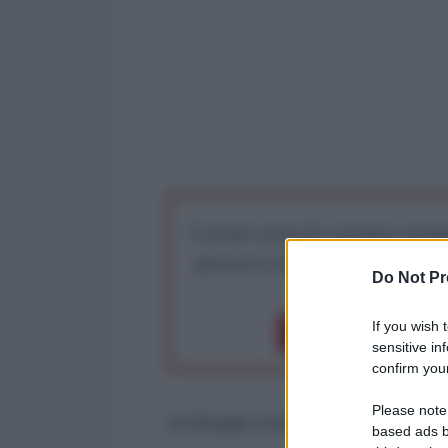
I nostri articoli saranno gratu
preserva la libera infor
Do Not Pr
If you wish 
Dona 1€
Don
sensitive in
confirm your
Please note
di Giorgio Cremaschi
based ads b