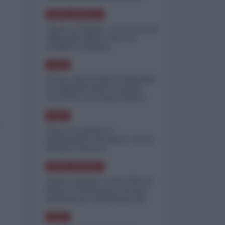
minimizzare le perdite
NORD-AMERICA
"Scorte al limite": il retroscena
CNN sulla difesa USA nel
conflitto iraniano
ASIA
Yemen, blocco Bab el-Mandab:
Le superpetroliere saudite
costrette a circumnavigare
l'Africa
ASIA
l'Iran era pronto a
bombardare l'Ucraina, cos'ha
fermato l'attacco
NORD-AMERICA
Guerra all'Iran, scorte USA al
limite: il Pentagono investe
miliardi per ricostituire gli
arsenali
ASIA