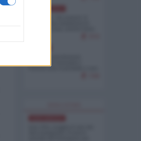
NORD-AMERICA
Il "mistero" dei numeri: il
governo Usa minimizza le
vittime in Iran, mentre fonti
interne...
7679
EUROPA
Mosca: le esercitazioni
nucleari di Germania e
Francia sono il preludio a una
guerra contro la Russia
7349
WORLD AFFAIRS
NORD-AMERICA
Iran-USA, scoppia il caso dei
dati manipolati: il nuovo
metodo del Pentagono per