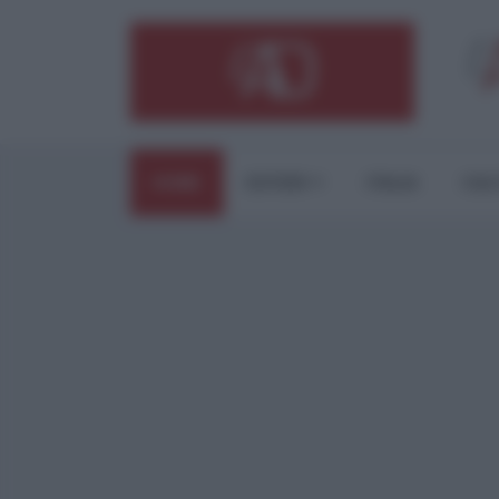
HOME
ESTERI
ITALIA
CUL