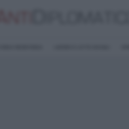
TURA E RESISTENZA
LAVORO E LOTTE SOCIALI
OPI