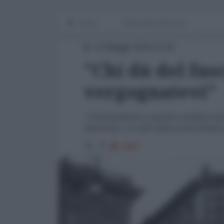
Home
Dalla parte del lavoro
10 Maggio 2016 21:00
"Chi dà del fas
vergognatevi"
"Contrariamente a quanto sostiene il pre
distruttivo. A volte nella storia d'Italia
4983