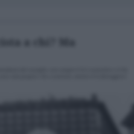
cista a chi? Ma
sidente del consiglio, non sempre il Si è costruttivo e il No
 sono stati proprio i No a costruire, mentre il Si distruggeva".