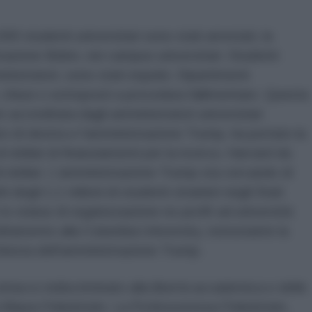
000 studenti universitari sono stati arrestati, la
azione Biden, nei campus universitari. Studenti
inistratori, sono stati espulsi. Dipartimenti
, chiusi o sottoposti a procedura fallimentare. Questa
 accreditata dagli amministratori universitari
itici di destra e l'amministrazione Trump, ha portato la
di dollari di finanziamenti per la ricerca. Harvard da
 di dollari. L'amministrazione Trump sta cercando di
i degli 1,1 milioni di studenti stranieri negli Stati
lo status di organizzazione no-profit ad università
editamento alla Columbia University, nonostante la
hiesta dell'amministrazione Trump.
tacco indiscriminato alla libertà accademica e delle
Maura Finkelstein. La Professoressa Finkelstein,