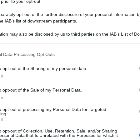
 prior to your opt-out.
ubblici per l'istruzione superiore negli Stati Uniti
niversità da parte di donatori privati, molti dei quali
rately opt-out of the further disclosure of your personal information by
he IAB’s list of downstream participants.
tion may also be disclosed by us to third parties on the IAB’s List of 
nkelstein che nel gennaio 2024, a seguito di una
 that may further disclose it to other third parties.
ontro il corpo docente filo-palestinese, è stata
 that this website/app uses one or more Google services and may gath
l Data Processing Opt Outs
fessore associato ordinario e direttrice del
including but not limited to your visit or usage behaviour. You may click 
opologia al Muhlenberg College. Il suo
 to Google and its third-party tags to use your data for below specifi
o opt-out of the Sharing of my personal data.
ogle consent section.
ito a un'indagine farsesca del Dipartimento
In
lle ultime vittime della purga dei dissidenti contro la
o opt-out of the Sale of my Personal Data.
In
edges* Report
, Finkelstein spiega come Muhlenberg
to opt-out of processing my Personal Data for Targeted
ing.
rentemente di non ritorno e come questo sia un
In
utto il paese stiano capitolando di fronte alla
o opt-out of Collection, Use, Retention, Sale, and/or Sharing
a da parte dell'amministrazione Trump in relazione al
ersonal Data that Is Unrelated with the Purposes for which it
lected.