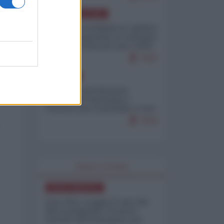
AMERICA LATINA
Dalla Convertibilità al "grillete
fiscal": l'Argentina si consegna
ai mercati (ancora una volta)
7937
EUROPA
Mosca: le esercitazioni
nucleari di Germania e
Francia sono il preludio a una
guerra contro la Russia
7516
WORLD AFFAIRS
NORD-AMERICA
Iran-USA, scoppia il caso dei
dati manipolati: il nuovo
metodo del Pentagono per