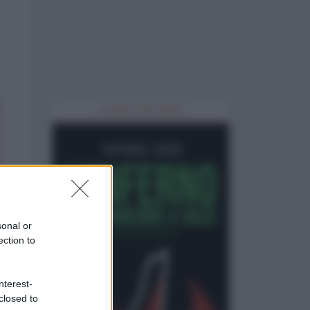
IL LIBRO DEL MESE
sonal or
ection to
nterest-
closed to