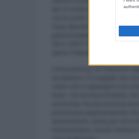
chiesto il licenziamento. Ha pubb
authenti
del 12 ottobre in kefiah, una masc
con la scritta "Solo vibrazioni ant
Gaza, liberate la Palestina, ferm
guerra israeliane e americane". I
HA IL DIRITTO DI DIFENDERE 
spinto il Dipartimento dell'Istru
Il licenziamento di Finkelstein ra
accademica. È il segnale che non 
coloro che si oppongono non solo 
Stato. Chi non ha la titolarità, c
universitari, ha una sicurezza lav
pretestuosa argomentazione che il
antisemitismo, anche per chi è e
l'antisemitismo, ma per mettere a 
voce di dissenso.