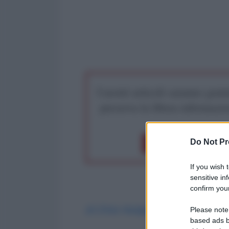
I nostri articoli saranno gratu
preserva la libera infor
Do Not Pr
Dona 1€
Don
If you wish 
sensitive in
confirm your
di Chris Hedges Report
Please note
based ads b