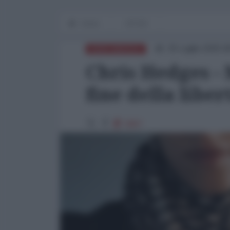
Home
OP-ED
25 Luglio 2025 0
NORD-AMERICA
Chris Hedges - 
fine della libe
5867