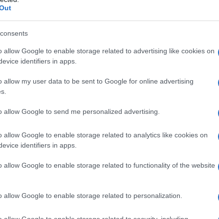
Out
consents
o allow Google to enable storage related to advertising like cookies on
evice identifiers in apps.
o allow my user data to be sent to Google for online advertising
ofessoressa associata di ruolo e direttrice del
s.
opologia del Muhlenberg College, è stata licenziata
di un repost antisionista su Instagram – dopo
to allow Google to send me personalized advertising.
sionisti sui social media. I sionisti, inclusi studenti
o allow Google to enable storage related to analytics like cookies on
o denunciato la sua "pericolosa retorica pro-Hamas"
evice identifiers in apps.
sse contro gli studenti ebrei". Finkelstein, che è
come un'ebrea che odia se stessa, una nazista e una
o allow Google to enable storage related to functionality of the website
tto che la sua famiglia doveva vergognarsi di lei, che
a, che avrebbe presto perso il lavoro e che "ti
o allow Google to enable storage related to personalization.
tizione su Change.org, con circa 8.000 firme, ne ha
o allow Google to enable storage related to security, including