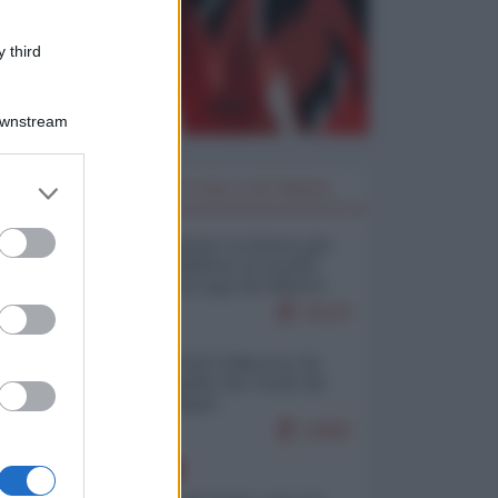
 third
Downstream
er and store
I PIÙ LETTI DELLA SETTIMANA
to grant or
ed purposes
Restare umani: la forma più
alta di ribellione al mondo
distopico di oggi (di Alberto
Bradanini)
22122
Ceuta: perché il Marocco fa
con noi quello che vuole (di
Alberto Negri)
12682
EUROPA