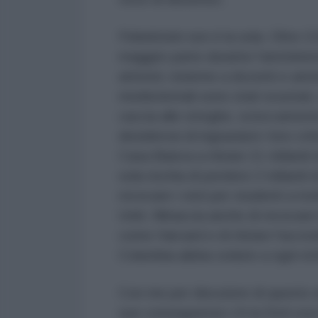
Finkelstein non è la sola. Oltre 3.
maggior parte durante l'amministr
attivisti, insieme a docenti e amm
mediorientali sono stati svuotati
caccia alle streghe, scioccamente
desiderosi di ingraziarsi i loro cr
Casa Bianca a ritirare 11 miliardi 
sola rischia di perdere 2 miliardi
revocare i visti per studenti a molt
Uniti. Minaccia anche di revocare 
come Harvard e di ritirare l'accr
Columbia abbia ceduto a ogni ric
Con me per discutere di questo at
sue conseguenze c'è la Dott.ssa 