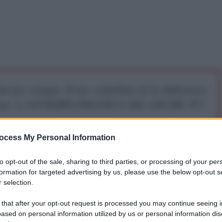
iti per sempre. Il tuo contributo fa la differenza:
mazione. L'ANTIDIPLOMATICO SEI ANCHE TU!
ocess My Personal Information
a 5€
Dona 15€
Scegli importo
to opt-out of the sale, sharing to third parties, or processing of your per
formation for targeted advertising by us, please use the below opt-out s
 selection.
 that after your opt-out request is processed you may continue seeing i
ased on personal information utilized by us or personal information dis