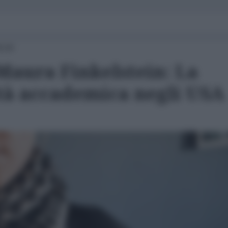
8:00
Maura Finkelstein: La
rtà accademica negli USA