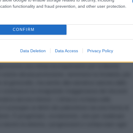
licato screenshot dei post di Finkelstein: una foto
cation functionality and fraud prevention, and other user protection.
herina con il motivo della kefiah e una canottiera
isioniste", sotto la quale aveva scritto "Liberate
ate il genocidio in corso per mano delle macchine da
CONFIRM
n un'altra, del 26 ottobre, ha scritto: "ISRAELE NON
LA PROPRIA OCCUPAZIONE". La petizione ha
zione ad avviare un'indagine su Muhlenberg.
Data Deletion
Data Access
Privacy Policy
ppresenta una minaccia inquietante per la libertà
esiste alcuna protezione, nemmeno la titolarità, per
al genocidio, ma anche alla narrativa sancita dallo
he costituisce la stragrande maggioranza dei docenti
orativa ancora minore. L'attacco si basa sulla
 sostegno ai diritti dei palestinesi sia una forma di
breo. È progettato, ovviamente, non per sradicare
tacere la sinistra, i progressisti e schiacciare ogni