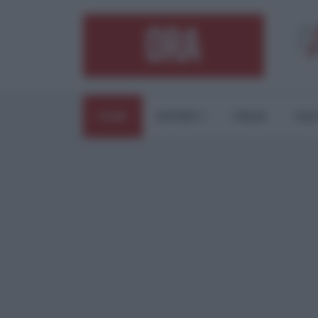
HOME
ESTERI
ITALIA
CUL