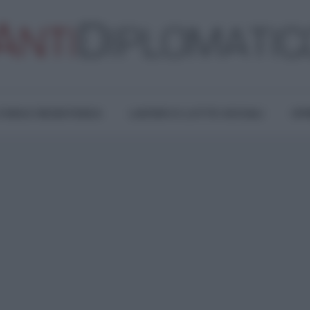
TURA E RESISTENZA
LAVORO E LOTTE SOCIALI
OPI