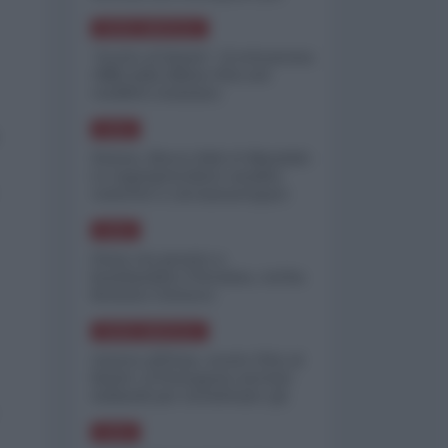
minimizzare le perdite
NORD-AMERICA
"Scorte al limite": il retroscena
CNN sulla difesa USA nel
conflitto iraniano
ASIA
Yemen, blocco Bab el-Mandab:
Le superpetroliere saudite
costrette a circumnavigare
l'Africa
ASIA
l'Iran era pronto a
bombardare l'Ucraina, cos'ha
fermato l'attacco
NORD-AMERICA
Guerra all'Iran, scorte USA al
limite: il Pentagono investe
miliardi per ricostituire gli
arsenali
ASIA