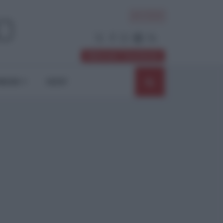
ACCEDI
Abbonati / Sostienici
NIONI
SHOP