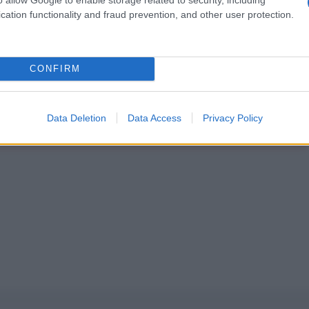
Abbonati!
cation functionality and fraud prevention, and other user protection.
pure effettua una donazione
CONFIRM
a 5€
Dona 15€
Scegli importo
Data Deletion
Data Access
Privacy Policy