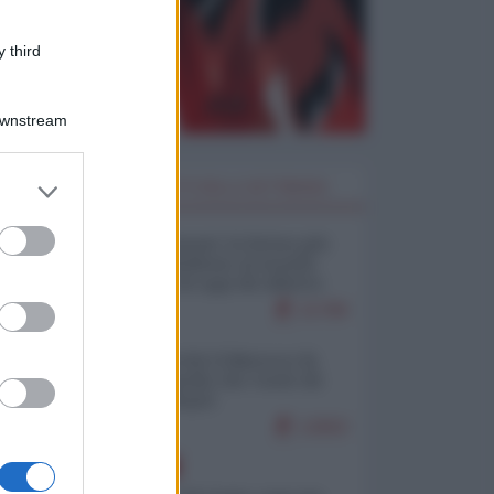
 third
Downstream
er and store
I PIÙ LETTI DELLA SETTIMANA
to grant or
ed purposes
Restare umani: la forma più
alta di ribellione al mondo
distopico di oggi (di Alberto
Bradanini)
21780
Ceuta: perché il Marocco fa
con noi quello che vuole (di
Alberto Negri)
12602
EUROPA