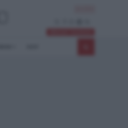
ACCEDI
Abbonati / Sostienici
NIONI
SHOP