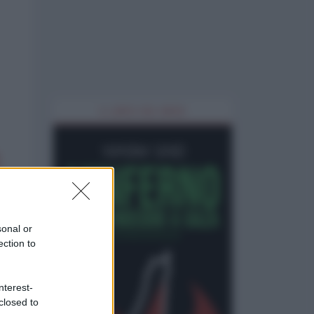
IL LIBRO DEL MESE
sonal or
ection to
nterest-
closed to