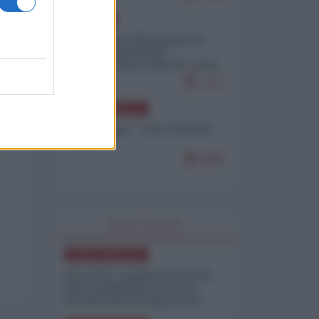
EUROPA
Petro accusa Netanyahu di
essere responsabile
"dell'invasione civile di Ceuta
da parte dei marocchini"
7117
NORD-AMERICA
Chris Hedges - Don Corleone
Trump
6960
WORLD AFFAIRS
NORD-AMERICA
Iran-USA, scoppia il caso dei
dati manipolati: il nuovo
metodo del Pentagono per
minimizzare le perdite