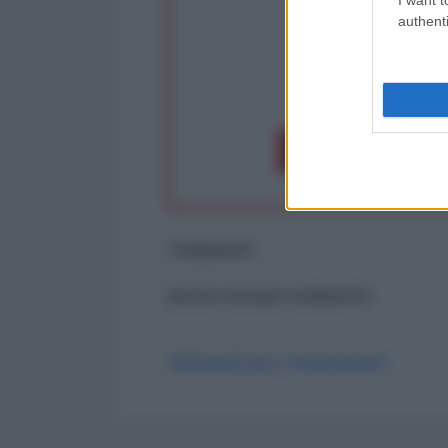
authenti
op
Dona 1€
Don
Commenti
ancora nessun commento
Abbonati per commentare