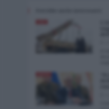
Potrebbe anche interessarti
L'A
ASIA
sog
del
03
di Fa
dimos
Aragh
"Si
RUSSIA
del
rus
01
Il mi