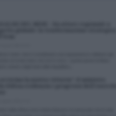
NALISI DEL MESE - Da attore regionale a
getto globale: la trasformazione strategic
l'Iran
 Agosto 2026 07:00
brizio Verde «Non li consideriamo una superpotenza e abbiamo già
trato al mondo intero che non lo sono». Queste parole di Abbas
chi, ministro degli Esteri della Repubblica...
 avvicina la nostra vittoria": il ministro
la Difesa evidenzia i progressi dell'esercit
so
 Agosto 2026 17:14
nistro della Difesa russo Andrei Belousov ha annunciato che le unità