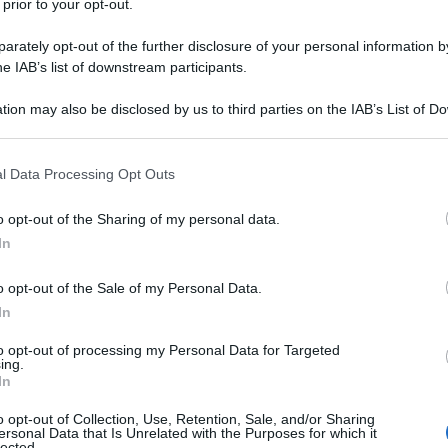
 prior to your opt-out.
 regime di Kiev, Volodymyr Zelensky, per i metodi
 di Reclutamento e Supporto Sociale (TCC) nella
rately opt-out of the further disclosure of your personal information by
he IAB’s list of downstream participants.
 sul suo canale
Telegram
, Goncharenko ha scritto:
ta dall'alto commissario ucraino Zelensky. È lui che
tion may also be disclosed by us to third parties on the IAB’s List of 
 campo di concentramento
, dove nel marzo 2022 la
 that may further disclose it to other third parties.
rcito, mentre a maggio 2025 i TCC uccidono persone
 that this website/app uses one or more Google services and may gath
l Data Processing Opt Outs
including but not limited to your visit or usage behaviour. You may click 
 to Google and its third-party tags to use your data for below specifi
o opt-out of the Sharing of my personal data.
ogle consent section.
quando la gente viene picchiata, mutilata e
In
 Stato, ma solo di un campo di concentramento
". Ha
o opt-out of the Sale of my Personal Data.
occio. [...] Serve un limite temporale al servizio
In
re un sistema di qualità, basato sulla libertà, non
to opt-out of processing my Personal Data for Targeted
ing.
In
iana de l'AntiDiplomatico dedicata ai
o opt-out of Collection, Use, Retention, Sale, and/or Sharing
ersonal Data that Is Unrelated with the Purposes for which it
lected.