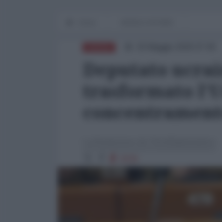
Home
WORLD AFFAIRS
20 Maggio 2025 07:00
RUSSIA
Deputato ucrai
trasformato l'
concentrament
La Redazione de l'AntiDiplomatico
2539