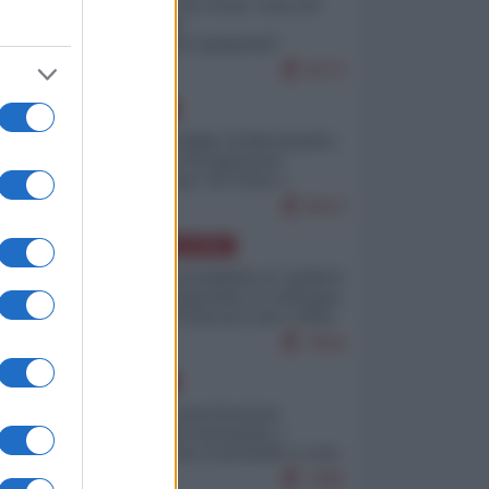
Invasione di Ceuta: cosa sta
accadendo
nell'enclave spagnola?
9273
EUROPA
Quando il figlio di Netanyahu
incitava "l'occupazione
musulmana" di Ceuta e
Melilla
8613
AMERICA LATINA
Dalla Convertibilità al "grillete
fiscal": l'Argentina si consegna
ai mercati (ancora una volta)
7894
EUROPA
Mosca: le esercitazioni
nucleari di Germania e
Francia sono il preludio a una
guerra contro la Russia
7495