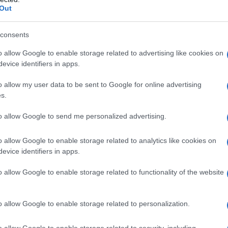
Out
IDIPLOMATICO
consents
stata registrata in data 08/09/2015 presso il Tribunale civile di
o allow Google to enable storage related to advertising like cookies on
gistro di stampa. Per ogni informazione, richiesta, consiglio e
evice identifiers in apps.
ico.it
o allow my user data to be sent to Google for online advertising
s.
to allow Google to send me personalized advertising.
ATTENZIONE!
o allow Google to enable storage related to analytics like cookies on
r reagire alla dittatura degli algoritmi.
evice identifiers in apps.
iDiplomatico lede un tuo diritto fondamentale.
o allow Google to enable storage related to functionality of the website
a vera informazione pluralista.
a alla nostra Lunga Marcia.
o allow Google to enable storage related to personalization.
o allow Google to enable storage related to security, including