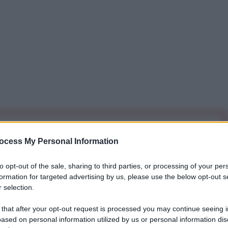
iti per sempre. Il tuo contributo fa la differenza:
ocess My Personal Information
mazione. L'ANTIDIPLOMATICO SEI ANCHE TU!
to opt-out of the sale, sharing to third parties, or processing of your per
formation for targeted advertising by us, please use the below opt-out s
a 5€
Dona 15€
Scegli importo
 selection.
 that after your opt-out request is processed you may continue seeing i
ased on personal information utilized by us or personal information dis
lla Rada Suprema (Parlamento ucraino), ha