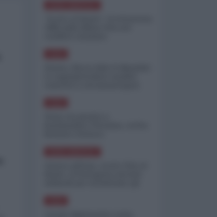
NORD-AMERICA
"Scorte al limite": il retroscena
CNN sulla difesa USA nel
conflitto iraniano
a
ASIA
Yemen, blocco Bab el-Mandab:
Le superpetroliere saudite
costrette a circumnavigare
l'Africa
ASIA
l'Iran era pronto a
bombardare l'Ucraina, cos'ha
fermato l'attacco
NORD-AMERICA
o
Guerra all'Iran, scorte USA al
limite: il Pentagono investe
miliardi per ricostituire gli
arsenali
ASIA
Canale diplomatico resta