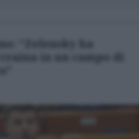
no: “Zelensky ha
Ucraina in un campo di
o”