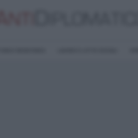
TURA E RESISTENZA
LAVORO E LOTTE SOCIALI
OPI