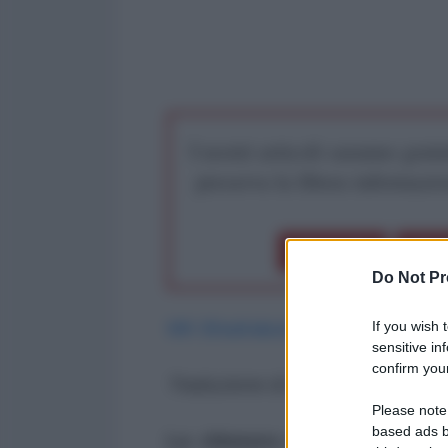
I nostri articoli saranno gratu
preserva la libera infor
Dona 1€
Don
Do Not Pr
If you wish 
MK Bhadrakumar
, 27 luglio 2014
sensitive in
confirm your
Traduzione di Alessandro Lattan
Please note
based ads b
La chiusura dell’ambasciata 