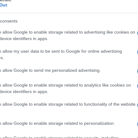
Out
itica mondiale, in particolare nella sicurezza
 Obama, o il suo vice Joe Biden, non si siano visti o
consents
tato John Kerry sia rimasto con la scatola dei vermi.
dalla Casa Bianca, attentamente presa. E Kerry si
o allow Google to enable storage related to advertising like cookies on
evice identifiers in apps.
sarà una ritirata “permanente” dalla Libia. Di certo,
e. Ovunque ci sia petrolio nella sabbia del Medio
o allow my user data to be sent to Google for online advertising
 vero sofisma è altrove, nella rivendicazione di Kerry
s.
 non sono obiettivo della milizia libica scatenata. Ora,
to allow Google to send me personalized advertising.
l’uccisione grottesca dell’ambasciatore Christopher
 Bengasi alla stazione CIA da parte degli assassini
o allow Google to enable storage related to analytics like cookies on
evice identifiers in apps.
re?
o allow Google to enable storage related to functionality of the website
ama si assicura che l’attacco di Bengasi, che
o allow Google to enable storage related to personalization.
litico di Hillary Clinton e a oscura l’attesa
abinetto di Obama al momento, non si ripeta.
In
o allow Google to enable storage related to security, including