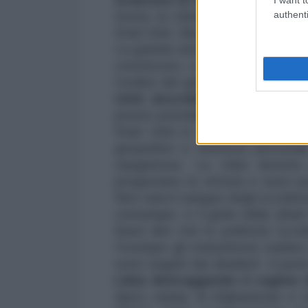
authenti
teoria, la Libia potrebbe riappari
Stati Uniti. Ma poi, sarà più roba
La grande domanda è perché le es
convincono a un ripensamento 
l’ordine del giorno degli Stati Un
Uniti dovrebbero avere una s
presto potrebbe essere la volta de
Stati Uniti in tali Paesi, in bil
geopolitici e interessi personal
sanguinose. La Libia diventa 
pregustano la vittoria e sono po
Non sarà il sangue degli occiden
comunque, e il grido della ‘jihad’
Basti dire che le politiche occide
Ovunque gli statunitensi vadano
sono seguiti dai ‘jihadisti’. Il punt
Libia distruggendo il regime 
tipico replay di Afghanistan e 