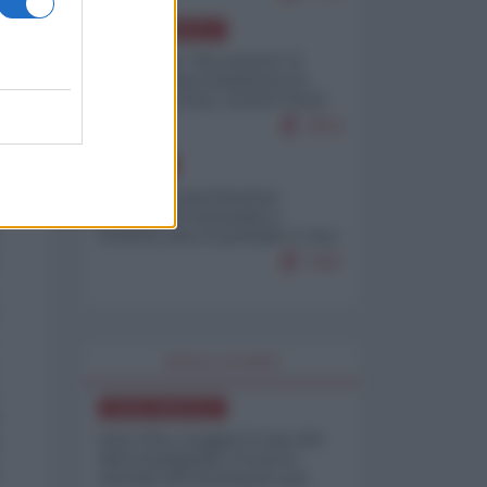
NORD-AMERICA
Il "mistero" dei numeri: il
governo Usa minimizza le
vittime in Iran, mentre fonti
interne...
7673
EUROPA
Mosca: le esercitazioni
nucleari di Germania e
Francia sono il preludio a una
guerra contro la Russia
7347
WORLD AFFAIRS
NORD-AMERICA
Iran-USA, scoppia il caso dei
dati manipolati: il nuovo
metodo del Pentagono per