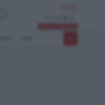
ACCEDI
Abbonati / Sostienici
NIONI
SHOP