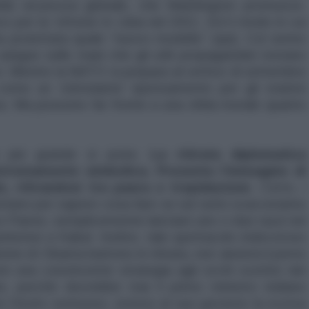
la sicurezza globale, che Washington promuove.
o per la ‘vittoria’ in Libia nel 2011. Ed il modo in cui
a proiettata quale “nuovo modello” (qui). Col senno
angue sulle mani che gli utili propagandati restano
tro. Mentre la NATO si prepara al vertice di settembre
 come un ‘stimolante’ ripensamento per gli statisti
anza. Ma possono far fronte a una sfida morale quanto
o più grande si pone.
La ritirata diplomatica
stremamente simbolica. Presenta l’immagine di
, ritirandosi tra paura e trepidazione
. Certo, i
ntano per sapere cosa fare se sul serio scacceranno
loro Paese, semplicemente lanciare uno o due razzi nel
itense a Kabul. Inoltre, tale spettacolo indecoroso
onne di Obama battono in ritirata, non aiuterà il perno
ere una convincente strategia agli occhi scettici dei
te, perché dovrebbe mai il primo ministro indiano
 l’invito sontuoso, esteso al suo governo la scorsa