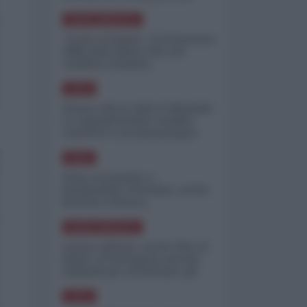
minimizzare le perdite
NORD-AMERICA
"Scorte al limite": il retroscena
CNN sulla difesa USA nel
conflitto iraniano
ASIA
Yemen, blocco Bab el-Mandab:
Le superpetroliere saudite
costrette a circumnavigare
l'Africa
ASIA
l'Iran era pronto a
bombardare l'Ucraina, cos'ha
fermato l'attacco
NORD-AMERICA
Guerra all'Iran, scorte USA al
limite: il Pentagono investe
miliardi per ricostituire gli
arsenali
ASIA