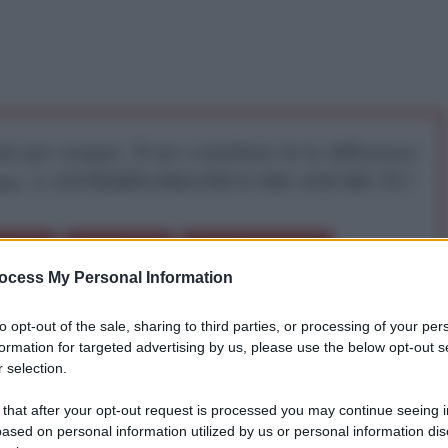
iti per sempre. Il tuo contributo fa la differenza:
mazione. L'ANTIDIPLOMATICO SEI ANCHE TU!
a 5€
Dona 15€
Scegli importo
ocess My Personal Information
to opt-out of the sale, sharing to third parties, or processing of your per
formation for targeted advertising by us, please use the below opt-out s
 selection.
zio -
SitoAurora
 that after your opt-out request is processed you may continue seeing i
ased on personal information utilized by us or personal information dis
statunitense in Libia avviene probabilmente in