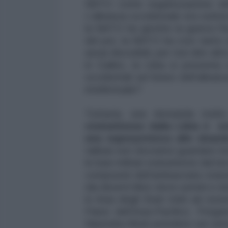
NATO come organizzazione del
L’alleanza occidentale era euforic
la NATO ha gestito la guerra l’h
del poi, la NATO ha così tanto s
assai discutibili, per non dire al
in Galles, la Libia si presenta
occidentali sul futuro dell’alle
intellettuale?
Tuttavia, una domanda molt
statunitense dalla Libia è e
una superpotenza allo sbando
taliban non dovranno guardare lo
le basi militari statunitensi dal 
compound dell’ambasciata statun
dai deserti libici dove uomini e d
in Asia degli Stati Uniti ad ess
Paesi dell’Asia-Pacifico. Prega
Narendra Modi prendere sul serio