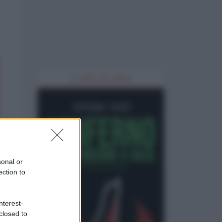
IL LIBRO DEL MESE
sonal or
ection to
nterest-
closed to