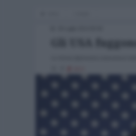
Home
L'Analisi
28 Luglio 2014 00:00
Gli USA fuggono
La ritirata diplomatica statunitense da
2572