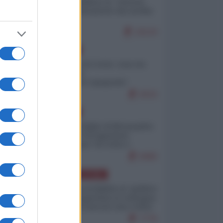
Quali sarebbero le “vittorie
ucraine” decantate dai media
italici?
10124
EUROPA
Invasione di Ceuta: cosa sta
accadendo
nell'enclave spagnola?
9210
EUROPA
Quando il figlio di Netanyahu
incitava "l'occupazione
musulmana" di Ceuta e
Melilla
8460
AMERICA LATINA
Dalla Convertibilità al "grillete
fiscal": l'Argentina si consegna
ai mercati (ancora una volta)
7776