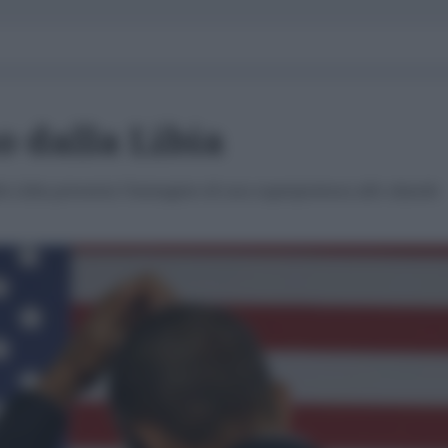
 dalla Libia
lla Libia presenta l’immagine di una superpotenza allo sbando