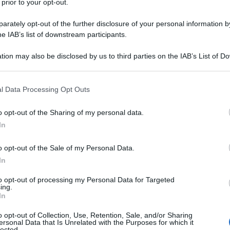
 prior to your opt-out.
se è disceso nell’anarchia.
La ruota ha girato
rately opt-out of the further disclosure of your personal information by
identale della Libia, tre anni fa, sotto la bandiera
he IAB’s list of downstream participants.
da del ‘cambio di regime’. Da ovunque si veda, il
 Gheddafi deve guardare con gioia gli europei e gli
tion may also be disclosed by us to third parties on the IAB’s List of 
 that may further disclose it to other third parties.
cato ora fuggire in preda al panico, temendo la
lla morte improvvisa, mentre la NATO non può più
 that this website/app uses one or more Google services and may gath
l Data Processing Opt Outs
including but not limited to your visit or usage behaviour. You may click 
i caso, la NATO ha le mani occupate, impegnata nella
 to Google and its third-party tags to use your data for below specifi
negli Stati baltici. Ma nella valanga mediatica
o opt-out of the Sharing of my personal data.
ogle consent section.
i da Tripoli, ciò che attrae e costringe a pensare è il
In
e spiega dall’interno come l’evacuazione ha avuto
o opt-out of the Sale of my Personal Data.
 dal tetto dell’ambasciata statunitense a Tripoli in
In
sai alta drammaticità e dispiegamento di aerei da
to opt-out of processing my Personal Data for Targeted
atorpediniere e forza di reazione rapida. Non si sa
ing.
In
momenti dai sentimenti contrastanti. Certamente il
e un’immagine elegante della superpotenza in
o opt-out of Collection, Use, Retention, Sale, and/or Sharing
ersonal Data that Is Unrelated with the Purposes for which it
 ferirà politicamente il presidente Barack Obama
lected.