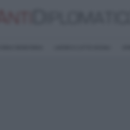
TURA E RESISTENZA
LAVORO E LOTTE SOCIALI
OPI