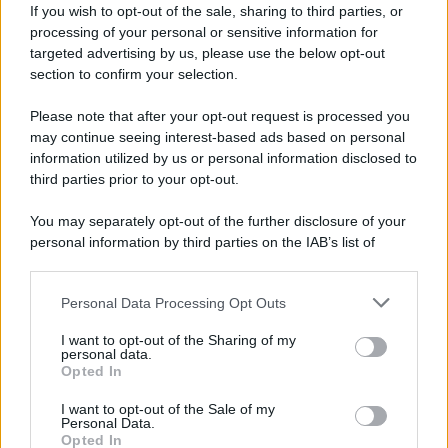
If you wish to opt-out of the sale, sharing to third parties, or
Come finirebbe una guerra tra UE e
processing of your personal or sensitive information for
Russia? Tre scenari per il 2030 (e le
targeted advertising by us, please use the below opt-out
alternative alla linea dura)
section to confirm your selection.
20 Luglio 2026 10:00
Please note that after your opt-out request is processed you
may continue seeing interest-based ads based on personal
information utilized by us or personal information disclosed to
third parties prior to your opt-out.
#
EDITORIALI
You may separately opt-out of the further disclosure of your
personal information by third parties on the IAB’s list of
downstream participants.
Personal Data Processing Opt Outs
This information may also be disclosed by us to third parties
on the IAB’s List of Downstream Participants that may further
I want to opt-out of the Sharing of my
disclose it to other third parties.
personal data.
Opted In
Please note that this website/app uses one or more Google
Beppe Grillo e il socialismo con
caratteristiche italiane
services and may gather and store information including but
I want to opt-out of the Sale of my
Personal Data.
not limited to your visit or usage behaviour. You may click to
30 Luglio 2026 09:00
Opted In
grant or deny consent to Google and its third-party tags to