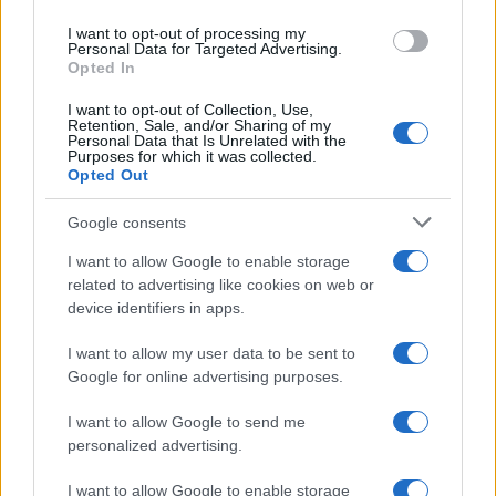
use your data for below specified purposes in below Google
I want to opt-out of processing my
consent section.
Personal Data for Targeted Advertising.
Opted In
#
STORIA
IN
DIRETTA
I want to opt-out of Collection, Use,
Retention, Sale, and/or Sharing of my
Personal Data that Is Unrelated with the
di Loretta Napoleoni
Purposes for which it was collected.
Opted Out
Google consents
I want to allow Google to enable storage
related to advertising like cookies on web or
"Black Rock non perde mai" – l'allarme di
device identifiers in apps.
Volpi sulla bolla tecnologica
27 Giugno 2026 16:24
I want to allow my user data to be sent to
Google for online advertising purposes.
I want to allow Google to send me
personalized advertising.
#
MONDISUD
I want to allow Google to enable storage