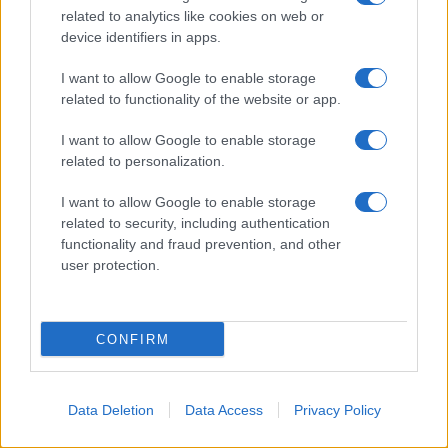
related to analytics like cookies on web or
device identifiers in apps.
I want to allow Google to enable storage
related to functionality of the website or app.
I want to allow Google to enable storage
related to personalization.
Yunnan: Dove il tè incontra il caffè e la
macadamia profuma di futuro
I want to allow Google to enable storage
related to security, including authentication
27 Ottobre 2025 10:00
functionality and fraud prevention, and other
user protection.
#
I
MEDIA
ALLA
GUERRA
CONFIRM
di Francesco Santoianni
Data Deletion
Data Access
Privacy Policy