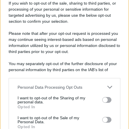
If you wish to opt-out of the sale, sharing to third parties, or
processing of your personal or sensitive information for
targeted advertising by us, please use the below opt-out
Berlino salva la privacy delle chat online –
section to confirm your selection.
ma il rischio censura resta all’orizzonte
Please note that after your opt-out request is processed you
17 Ottobre 2025 13:00
may continue seeing interest-based ads based on personal
information utilized by us or personal information disclosed to
third parties prior to your opt-out.
#
UNA
FINESTRA
APERTA
You may separately opt-out of the further disclosure of your
personal information by third parties on the IAB’s list of
downstream participants.
Una finestra aperta
Personal Data Processing Opt Outs
This information may also be disclosed by us to third parties
on the IAB’s List of Downstream Participants that may further
I want to opt-out of the Sharing of my
disclose it to other third parties.
personal data.
Opted In
Please note that this website/app uses one or more Google
La governance cinese vista dai
services and may gather and store information including but
rappresentanti italiani e la visione dello
I want to opt-out of the Sale of my
Personal Data.
not limited to your visit or usage behaviour. You may click to
sviluppo comune sino-italiano
Opted In
grant or deny consent to Google and its third-party tags to