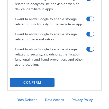
related to analytics like cookies on web or
device identifiers in apps.
Gli Stati Uniti stanno perdendo “la Guerra
Mondiale a pezzi”?
I want to allow Google to enable storage
related to functionality of the website or app.
25 Giugno 2026 10:00
I want to allow Google to enable storage
related to personalization.
#
EXODUS
I want to allow Google to enable storage
related to security, including authentication
functionality and fraud prevention, and other
di Michelangelo Severgnini
user protection.
CONFIRM
La Trilogia del Rimosso di Michelangelo
Severgnini, prodotta da l'AntiDiplomatico,
interamente in chiaro
Data Deletion
Data Access
Privacy Policy
24 Luglio 2026 15:49