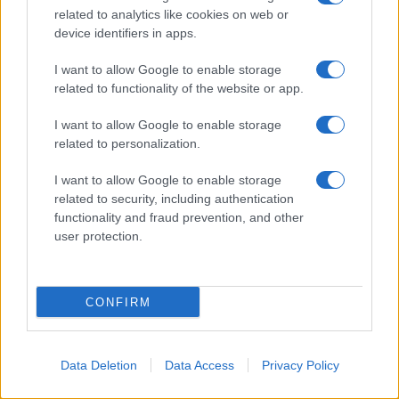
caratteristiche italiane
related to analytics like cookies on web or
device identifiers in apps.
30 Luglio 2026 09:00
I want to allow Google to enable storage
related to functionality of the website or app.
#
STORIA
IN
DIRETTA
I want to allow Google to enable storage
related to personalization.
di Loretta Napoleoni
I want to allow Google to enable storage
related to security, including authentication
functionality and fraud prevention, and other
user protection.
"Black Rock non perde mai" – l'allarme di
CONFIRM
Volpi sulla bolla tecnologica
27 Giugno 2026 16:24
Data Deletion
Data Access
Privacy Policy