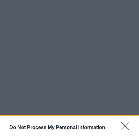
Do Not Process My Personal Information