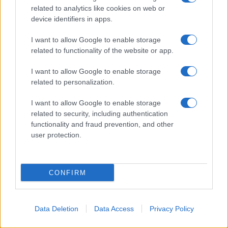
related to analytics like cookies on web or
device identifiers in apps.
Beppe Grillo e il socialismo con
caratteristiche italiane
I want to allow Google to enable storage
30 Luglio 2026 09:00
related to functionality of the website or app.
I want to allow Google to enable storage
related to personalization.
#
STORIA
IN
DIRETTA
I want to allow Google to enable storage
related to security, including authentication
functionality and fraud prevention, and other
di Loretta Napoleoni
user protection.
CONFIRM
"Black Rock non perde mai" – l'allarme di
Volpi sulla bolla tecnologica
Data Deletion
Data Access
Privacy Policy
27 Giugno 2026 16:24