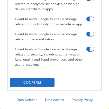
#
GEOGRAFIE
DEL
POTERE
related to analytics like cookies on web or
device identifiers in apps.
di Fabio Massimo Paernti
I want to allow Google to enable storage
related to functionality of the website or app.
I want to allow Google to enable storage
related to personalization.
"Mentre noi giochiamo con i chatbot, la
I want to allow Google to enable storage
Cina si è presa il futuro dell'IA" (VIDEO)
related to security, including authentication
24 Giugno 2026 08:00
functionality and fraud prevention, and other
user protection.
#
EDITORIALI
CONFIRM
Data Deletion
Data Access
Privacy Policy