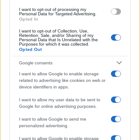
use your data for below specified purposes in below Google
I want to opt-out of processing my
consent section.
Personal Data for Targeted Advertising.
Opted In
I want to opt-out of Collection, Use,
Retention, Sale, and/or Sharing of my
#
RETHINK.POWER
Personal Data that Is Unrelated with the
Purposes for which it was collected.
Opted Out
di Alessandro Bartoloni
Google consents
I want to allow Google to enable storage
related to advertising like cookies on web or
device identifiers in apps.
Come finirebbe una guerra tra UE e
Russia? Tre scenari per il 2030 (e le
I want to allow my user data to be sent to
alternative alla linea dura)
Google for online advertising purposes.
20 Luglio 2026 10:00
I want to allow Google to send me
personalized advertising.
I want to allow Google to enable storage