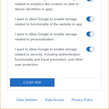
related to analytics like cookies on web or
8297
device identifiers in apps.
AMERICA LATINA
I want to allow Google to enable storage
Dalla Convertibilità al "grillete fiscal": l'Argentina si
consegna ai mercati (ancora una volta)
related to functionality of the website or app.
8037
I want to allow Google to enable storage
related to personalization.
EUROPA
Mosca: le esercitazioni nucleari di Germania e
I want to allow Google to enable storage
Francia sono il preludio a una guerra contro la
Russia
related to security, including authentication
functionality and fraud prevention, and other
7636
user protection.
EUROPA
Petro accusa Netanyahu di essere responsabile
"dell'invasione civile di Ceuta da parte dei
CONFIRM
marocchini"
7210
Data Deletion
Data Access
Privacy Policy