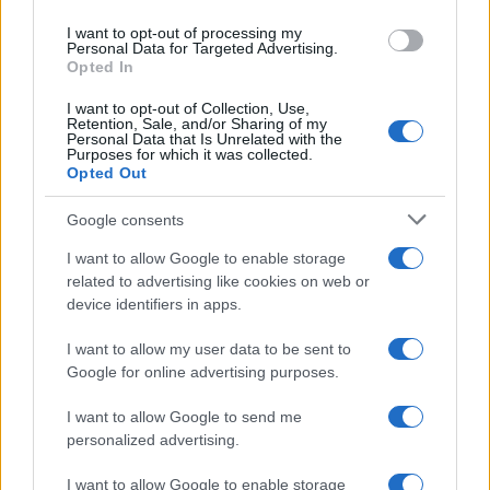
use your data for below specified purposes in below Google
I want to opt-out of processing my
consent section.
Personal Data for Targeted Advertising.
Opted In
I want to opt-out of Collection, Use,
Retention, Sale, and/or Sharing of my
Personal Data that Is Unrelated with the
Purposes for which it was collected.
Opted Out
Google consents
I want to allow Google to enable storage
related to advertising like cookies on web or
device identifiers in apps.
I want to allow my user data to be sent to
Google for online advertising purposes.
I want to allow Google to send me
personalized advertising.
I want to allow Google to enable storage