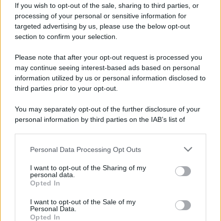
If you wish to opt-out of the sale, sharing to third parties, or
processing of your personal or sensitive information for
targeted advertising by us, please use the below opt-out
section to confirm your selection.
Please note that after your opt-out request is processed you
IA for Drug Design: Tik Tok entra nel ramo
may continue seeing interest-based ads based on personal
farmaceutico
information utilized by us or personal information disclosed to
third parties prior to your opt-out.
You may separately opt-out of the further disclosure of your
personal information by third parties on the IAB’s list of
15 Gennaio 2024 07:00
downstream participants.
Personal Data Processing Opt Outs
This information may also be disclosed by us to third parties
on the IAB’s List of Downstream Participants that may further
I want to opt-out of the Sharing of my
disclose it to other third parties.
personal data.
Opted In
Please note that this website/app uses one or more Google
services and may gather and store information including but
I want to opt-out of the Sale of my
Personal Data.
not limited to your visit or usage behaviour. You may click to
Opted In
grant or deny consent to Google and its third-party tags to