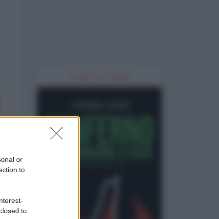
IL LIBRO DEL MESE
sonal or
ection to
nterest-
closed to