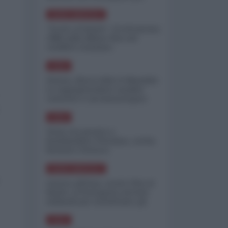
minimizzare le perdite
NORD-AMERICA
"Scorte al limite": il retroscena
CNN sulla difesa USA nel
conflitto iraniano
ASIA
Yemen, blocco Bab el-Mandab:
Le superpetroliere saudite
costrette a circumnavigare
l'Africa
ASIA
l'Iran era pronto a
bombardare l'Ucraina, cos'ha
fermato l'attacco
NORD-AMERICA
Guerra all'Iran, scorte USA al
limite: il Pentagono investe
miliardi per ricostituire gli
arsenali
ASIA