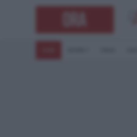
HOME
ESTERI
ITALIA
CUL