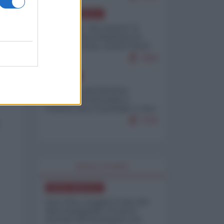
NORD-AMERICA
Il "mistero" dei numeri: il
governo Usa minimizza le
vittime in Iran, mentre fonti
interne...
7683
EUROPA
Mosca: le esercitazioni
nucleari di Germania e
Francia sono il preludio a una
guerra contro la Russia
7370
WORLD AFFAIRS
NORD-AMERICA
Iran-USA, scoppia il caso dei
dati manipolati: il nuovo
metodo del Pentagono per