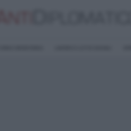
TURA E RESISTENZA
LAVORO E LOTTE SOCIALI
OPI