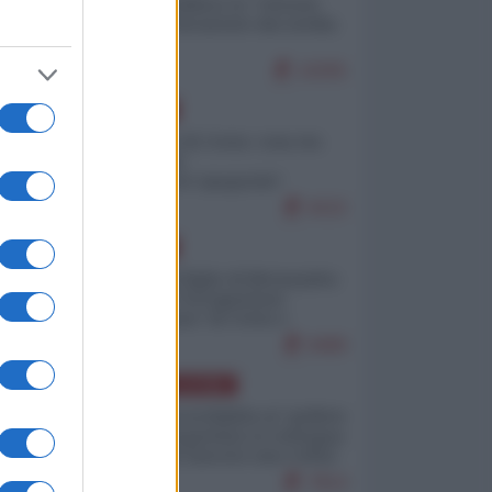
Quali sarebbero le “vittorie
ucraine” decantate dai media
italici?
10255
EUROPA
Invasione di Ceuta: cosa sta
accadendo
nell'enclave spagnola?
9222
EUROPA
Quando il figlio di Netanyahu
incitava "l'occupazione
musulmana" di Ceuta e
Melilla
8489
AMERICA LATINA
Dalla Convertibilità al "grillete
fiscal": l'Argentina si consegna
ai mercati (ancora una volta)
7814