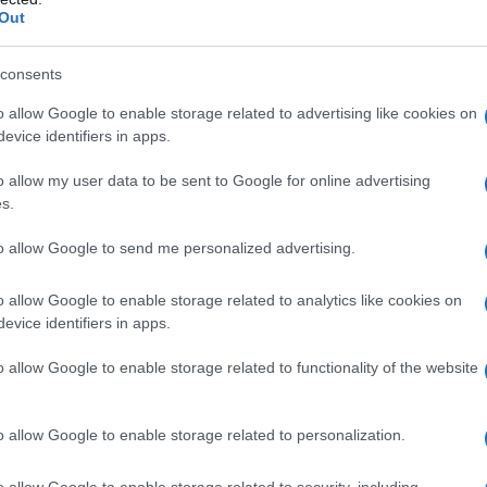
ema teorico e pratico della sinistra di classe),
Out
s come primo ministro, personaggio alquanto
imo livello dello Stato francese (
énarque
) consigliere
consents
i Parigi. In precedenza era stata rifiutata la
o allow Google to enable storage related to advertising like cookies on
 una diplomatica indipendente per il clima, sostenuta
evice identifiers in apps.
, che già pensava ad un accordo con il Fronte dei
o allow my user data to be sent to Google for online advertising
ta Huguette Bello del PCF, considerata troppo
s.
e quindi scartata.
to allow Google to send me personalized advertising.
tti ha ragione) ritiene che la nomina della Castets
o allow Google to enable storage related to analytics like cookies on
abile da parte di Marcon, che però per ora ha
evice identifiers in apps.
iderazione. Pur sostenitrice dei servizi pubblici,
entile signora sarebbe pronta a non battersi fino in
o allow Google to enable storage related to functionality of the website
a del NFP, già alquanto insoddisfacente soprattutto
o allow Google to enable storage related to personalization.
 continuazione della politica della desistenza contro
o allow Google to enable storage related to security, including