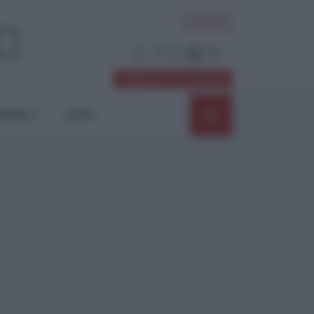
ACCEDI
Abbonati / Sostienici
NIONI
SHOP