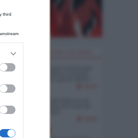
 third
Downstream
er and store
I PIÙ LETTI DELLA SETTIMANA
to grant or
ed purposes
Restare umani: la forma più
alta di ribellione al mondo
distopico di oggi (di Alberto
Bradanini)
20775
Ceuta: perché il Marocco fa
con noi quello che vuole (di
Alberto Negri)
12504
EUROPA