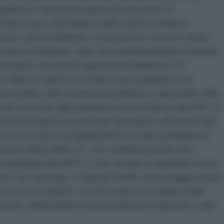
idente e sia perché questi ha assunto un
fosse Zeus sull’Olimpo; nello stesso tempo il
enuto che il problema, a suo parere, non è le
Sujet
la nuova coalizione, dato che nell’Assemblea nessuna
ssoluta, che possa approvare il bilancio e le
 Macron spera di ricreare una coalizione a lui
zzi delle varie formazioni politiche e giocando sulle
vute non solo alla presenza al suo interno del PSF, le
sto di chiarire la posizione del partito all’interno del
i con lo stesso programma?). Un altro problema è
alcuni eletti della LFI, che evidentemente non
 programma del NFP e che cercano a qualsiasi costo
rno. Per esempio, François Ruffin, personaggio assai
do il suo ex partito di non essersi occupato delle
eraie, dedicandosi esclusivamente ai giovani e alle