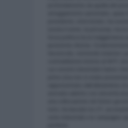
profondamente da quella del pres
atteggiamento autoritario, quasi 
presidente, intervistato, ha sost
(ossia il nome, la persona), ma 
forza politica ha la maggioranza a
ipotetiche riforme. Evidentemente
favorevole, mettendo insieme i pe
contraddizioni interne al NFP, do
cui correnti minoritarie hanno chie
primo (ma non si erano presentat
rappresentato dall’abbandono di 
avevano aderito con sincerità al
una collocazione nel futuro gove
noto, ha lasciato la LFI, accusan
zone industriali e le campagne op
periferie.