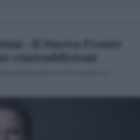
tini - Il Nuovo Fronte
ue contraddizioni
’altezza della situazione e il nuovo governo sarà