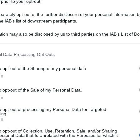
 prior to your opt-out.
rately opt-out of the further disclosure of your personal information by
he IAB’s list of downstream participants.
tion may also be disclosed by us to third parties on the IAB’s List of 
mpre più interessante di quello italiano così di
 that may further disclose it to other third parties.
 sul piano internazionale. Le ultime vicende elettorali
 that this website/app uses one or more Google services and may gath
 elementi da analizzare a fondo, se vogliamo
l Data Processing Opt Outs
including but not limited to your visit or usage behaviour. You may click 
prendere per uscire da quella palude, nella quale è
 to Google and its third-party tags to use your data for below specifi
o opt-out of the Sharing of my personal data.
ogle consent section.
 chiamarsi sinistra di classe, forse nemmeno
In
 alla moda, cosa sia effettivamente una classe sulla
rsi.
o opt-out of the Sale of my Personal Data.
In
 di questa complicata vicenda che vede vari
to opt-out of processing my Personal Data for Targeted
ing.
o sfondo, cominciando dagli avvenimenti finali.
In
o opt-out of Collection, Use, Retention, Sale, and/or Sharing
estenuanti trattative, data la natura ibrida del
ersonal Data that Is Unrelated with the Purposes for which it
lected.