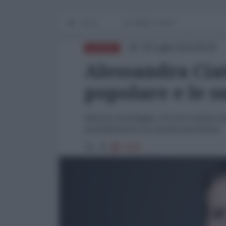
Home
IN PRIMO PIANO
30 Luglio 2024 09:00
EUROPA
Alessandra Ciat
popolare e le s
Macron traccheggia, LFI non sembra all
probabilmente con quello precedente
2334