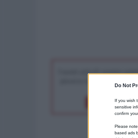
I nostri articoli saranno gratu
preserva la libera infor
Do Not Pr
If you wish 
Dona 1€
Don
sensitive in
confirm your
Please note
based ads b