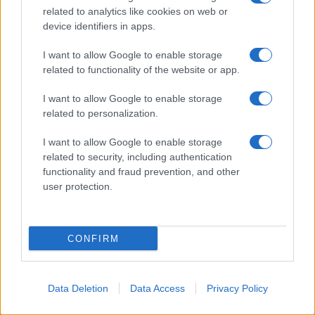
related to analytics like cookies on web or
Canale diplomatico resta aperto: cosa si sono detti i
ministri di Iran e Arabia Saudita
device identifiers in apps.
NORD-AMERICA
I want to allow Google to enable storage
related to functionality of the website or app.
"Una guerra illegale": Trump minimizza le perdite in
Iran, ma i dati lo smentiscono
I want to allow Google to enable storage
EUROPA
related to personalization.
Petro accusa Netanyahu di essere responsabile
"dell'invasione civile di Ceuta da parte dei
I want to allow Google to enable storage
marocchini"
related to security, including authentication
functionality and fraud prevention, and other
user protection.
CONFIRM
Data Deletion
Data Access
Privacy Policy