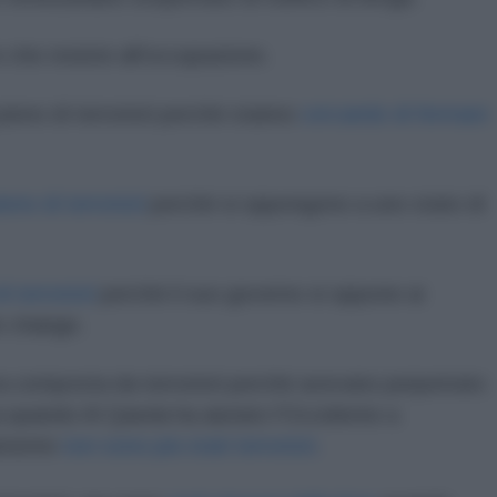
o che resiste all'occupazione.
ieno di terroristi perché stanno
cercando di fermare
ieno di terroristi
perché si oppongono a uno stato di
i terroristi
perché il suo governo si oppone ai
e change.
a composta da terroristi perché avevano perpetrato
ma quando Al Qaeda ha aiutato l'Occidente a
samente
non sono più stati terroristi
.