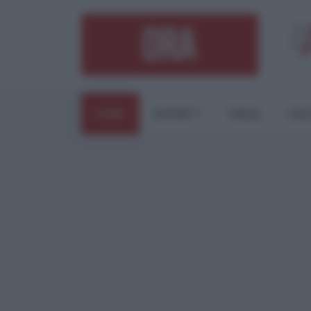
HOME
ESTERI
ITALIA
CUL