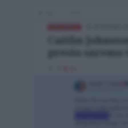
Home
OP-ED
08 Settembre 20
NORD-AMERICA
Caitlin Johnsto
presto saremo t
880