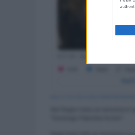
authenti
https://x.com/caitoz/status/1964457887696290
Nel Regno Unito un terrorista è q
"Sostengo Palestine Action".
Negli Stati Uniti un terrorista è 