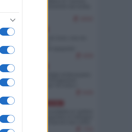
Quali sarebbero le “vittorie
ucraine” decantate dai media
italici?
10042
EUROPA
Invasione di Ceuta: cosa sta
accadendo
nell'enclave spagnola?
9208
EUROPA
Quando il figlio di Netanyahu
incitava "l'occupazione
musulmana" di Ceuta e
Melilla
8438
AMERICA LATINA
Dalla Convertibilità al "grillete
fiscal": l'Argentina si consegna
ai mercati (ancora una volta)
7759