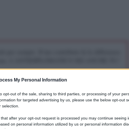
iti per sempre. Il tuo contributo fa la differenza:
mazione. L'ANTIDIPLOMATICO SEI ANCHE TU!
ocess My Personal Information
a 5€
Dona 15€
Scegli importo
to opt-out of the sale, sharing to third parties, or processing of your per
formation for targeted advertising by us, please use the below opt-out s
 selection.
 that after your opt-out request is processed you may continue seeing i
ased on personal information utilized by us or personal information dis