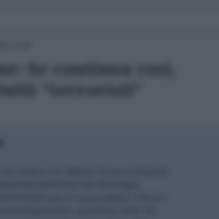
25 14:00
ne: Se continua così,
utti “terroristi”