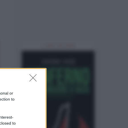
IL LIBRO DEL MESE
sonal or
ection to
nterest-
closed to