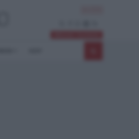
ACCEDI
Abbonati / Sostienici
NIONI
SHOP