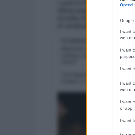
Opted 
Google 
I want t
web or d
I want t
purpose
I want 
I want t
web or d
I want t
or app.
I want t
I want t