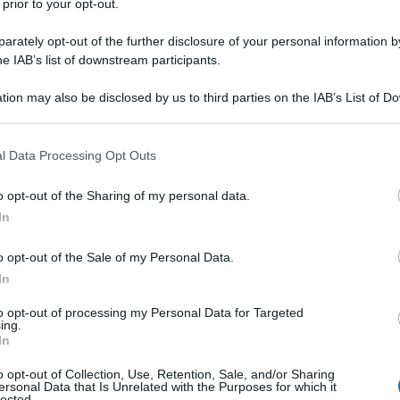
 prior to your opt-out.
quasi 900 persone
nel fine settimana per aver
tivisti per la pace Palestine Action. Secondo la
rately opt-out of the further disclosure of your personal information by
he IAB’s list of downstream participants.
mere opinioni favorevoli sul gruppo, poiché Londra ha
izzazione terroristica, alla stessa stregua di ISIS e
tion may also be disclosed by us to third parties on the IAB’s List of 
 that may further disclose it to other third parties.
 that this website/app uses one or more Google services and may gath
l Data Processing Opt Outs
zione Trump sta
difendendo
l'assassinio di
including but not limited to your visit or usage behaviour. You may click 
lani con l'accusa che fossero "
narcoterroristi
", una
 to Google and its third-party tags to use your data for below specifi
o opt-out of the Sharing of my personal data.
ogle consent section.
er accomunare i comuni trafficanti di droga agli
In
stragi.
o opt-out of the Sale of my Personal Data.
In
ndo ogni giorno di più una barzelletta.
to opt-out of processing my Personal Data for Targeted
ing.
In
o opt-out of Collection, Use, Retention, Sale, and/or Sharing
ersonal Data that Is Unrelated with the Purposes for which it
lected.