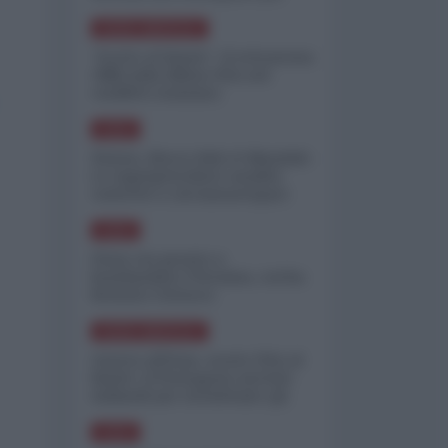
minimizzare le perdite
NORD-AMERICA
"Scorte al limite": il retroscena
CNN sulla difesa USA nel
conflitto iraniano
ASIA
Yemen, blocco Bab el-Mandab:
Le superpetroliere saudite
costrette a circumnavigare
l'Africa
ASIA
l'Iran era pronto a
bombardare l'Ucraina, cos'ha
fermato l'attacco
NORD-AMERICA
Guerra all'Iran, scorte USA al
limite: il Pentagono investe
miliardi per ricostituire gli
arsenali
ASIA