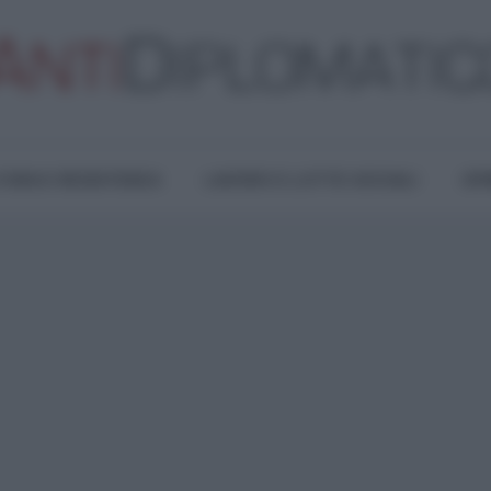
TURA E RESISTENZA
LAVORO E LOTTE SOCIALI
OPI