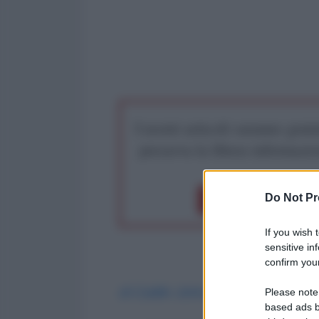
I nostri articoli saranno gratu
preserva la libera infor
Do Not Pr
Dona 1€
Don
If you wish 
sensitive in
confirm your
di Caitlin Johnstone
*
Please note
based ads b