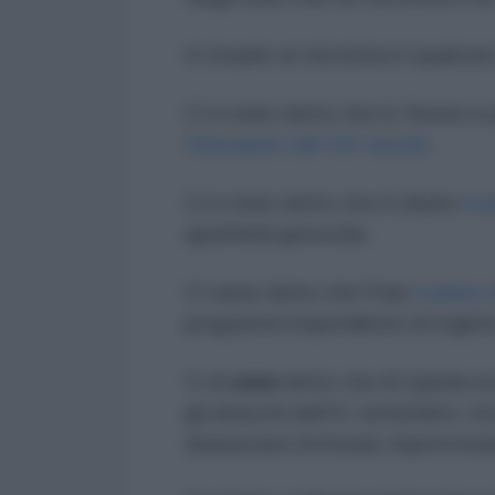
In Israele un terrorista è qualcun
Ci è stato detto che lo Yemen è p
l'olocausto del XXI secolo
.
Ci è stato detto che il Libano
è p
apartheid genocida.
Ci viene detto che l'Iran
è pieno d
programmi imperialistici di regim
Ci
è stato
detto che Al Qaeda er
gli attacchi dell'11 settembre, 
sbarazzarsi di Assad, improvvi