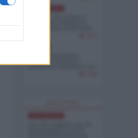
NORD-AMERICA
Il "mistero" dei numeri: il
governo Usa minimizza le
vittime in Iran, mentre fonti
interne...
7673
EUROPA
Mosca: le esercitazioni
nucleari di Germania e
Francia sono il preludio a una
guerra contro la Russia
7335
WORLD AFFAIRS
NORD-AMERICA
Iran-USA, scoppia il caso dei
dati manipolati: il nuovo
metodo del Pentagono per