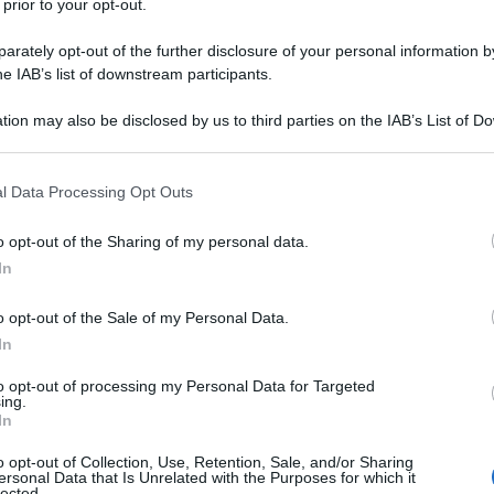
 prior to your opt-out.
perfetto di tutti i despoti latinoamericani da
popolazione, si circondano di adulatori, scagnozzi e
rately opt-out of the further disclosure of your personal information by
he IAB’s list of downstream participants.
rump e la sua famiglia hanno
accumulato
più di 1,8
gali sfruttando la presidenza),
erigendo
al contempo
tion may also be disclosed by us to third parties on the IAB’s List of 
stessi.
 that may further disclose it to other third parties.
 that this website/app uses one or more Google services and may gath
l Data Processing Opt Outs
Trujillo en la tierra, Dios en el cielo
— fu affisso per
including but not limited to your visit or usage behaviour. You may click 
rante i 31 anni di regno di Rafael Leónidas Trujillo
 to Google and its third-party tags to use your data for below specifi
o opt-out of the Sharing of my personal data.
ogle consent section.
oi sostenitori, come quelli di Trump,
In
r la Pace. La pastoressa truffatrice di Trump, Paula
o opt-out of the Sale of my Personal Data.
iornata dell'autodeificazione di Trujillo quando
In
e Trump sarebbe come dire di no a Dio".
to opt-out of processing my Personal Data for Targeted
ing.
nastasio "Tachito" Somoza in Nicaragua
o
di François
In
 modificò la costituzione per farsi
o opt-out of Collection, Use, Retention, Sale, and/or Sharing
 delle immagini più celebri del lungo regno del
ersonal Data that Is Unrelated with the Purposes for which it
lected.