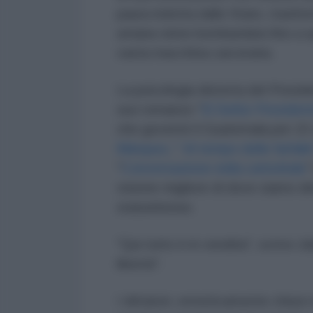
paura indotta dallo Stato, trasfor
umana viene bombardata fino a sp
vasta macchina carceraria.
La psicologia distorta del Presi
suo romanzo "
El Señor Presiden
che governò il Guatemala per 22 
Márquez, "
Al tempo delle farfalle
"
Conversazione nella cattedrale
"
visione migliore di dove siamo dir
statunitense.
"Qui tutto è in vendita", scrive J
libertà".
I dittatori, ermeticamente chiusi 