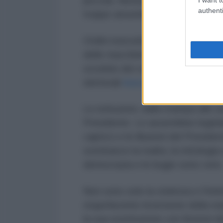
piccola. Nessuna violazione delle
authenti
troppo assurda. Ogni dissenso, p
Ordini esecutivi, tagli al bilanci
delle macchine per il voto, aboli
scrutinio dei voti e cancellazione 
elettorali
truccati .
Le istituzioni, dalla stampa alle un
Presidente. Le assemblee legisla
capricci e le illusioni del Presid
sostituisce la realtà, la mitologia 
democrazia e le bugie sono vere
Non sono solo la violenza e l'int
stupefacente inversione della rea
la sua sostituzione con finzioni di