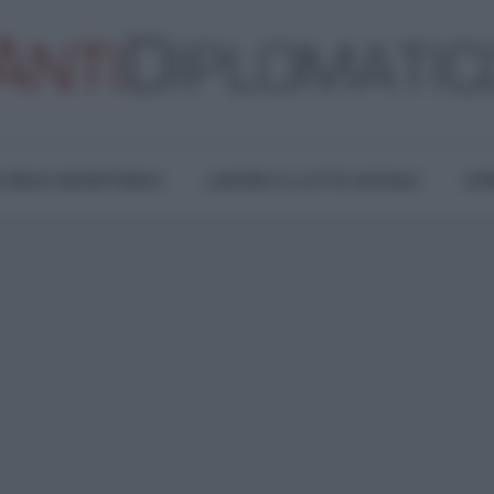
TURA E RESISTENZA
LAVORO E LOTTE SOCIALI
OPI