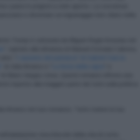
ma i paesi in prigioni a cielo aperto. La coscienza
ezzarsi e diventare un ingranaggio ben oliato nella
dente Trump è catturata da Miguel Ángel Asturias nel
te
", ispirato alla dittatura di Manuel Estrada Cabrera,
anni; "
L'autunno del patriarca" di Gabriel García
"
di Julia Alvarez e "
La festa della capra
" e
 di Mario Vargas Llosa. Questi romanzi offrono una
etti rispetto alla maggior parte dei tomi sulla politica
ulia Alvarez nel suo romanzo, "tutto tranne la tua
nell'adulazione stucchevole della vita di corte,