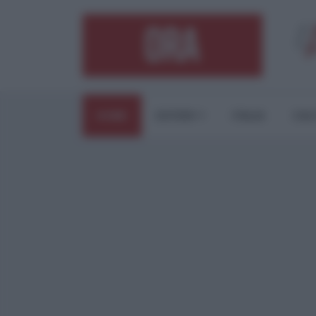
HOME
ESTERI
ITALIA
CUL