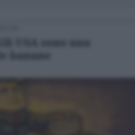
25 12:00
 Gli USA sono una
le banane