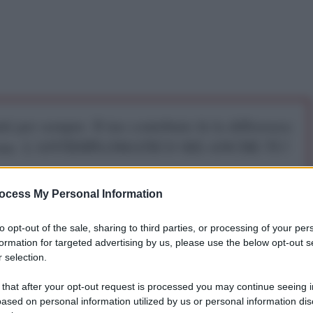
iti per sempre. Il tuo contributo fa la differenza:
mazione. L'ANTIDIPLOMATICO SEI ANCHE TU!
ocess My Personal Information
a 5€
Dona 15€
Scegli importo
to opt-out of the sale, sharing to third parties, or processing of your per
formation for targeted advertising by us, please use the below opt-out s
 selection.
 that after your opt-out request is processed you may continue seeing i
ased on personal information utilized by us or personal information dis