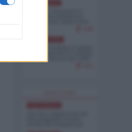
NORD-AMERICA
Il "mistero" dei numeri: il
governo Usa minimizza le
vittime in Iran, mentre fonti
interne...
7648
AMERICA LATINA
Dalla Convertibilità al "grillete
fiscal": l'Argentina si consegna
ai mercati (ancora una volta)
7613
WORLD AFFAIRS
NORD-AMERICA
Iran-USA, scoppia il caso dei
dati manipolati: il nuovo
metodo del Pentagono per
minimizzare le perdite