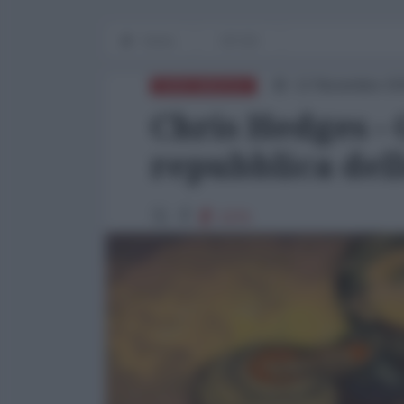
Home
OP-ED
12 Novembre 20
NORD-AMERICA
Chris Hedges -
repubblica del
3376