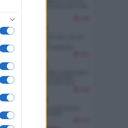
Quali sarebbero le “vittorie
ucraine” decantate dai media
italici?
9480
EUROPA
Invasione di Ceuta: cosa sta
accadendo
nell'enclave spagnola?
9151
EUROPA
Quando il figlio di Netanyahu
incitava "l'occupazione
musulmana" di Ceuta e
Melilla
8308
EUROPA
Geopolitica predatoria (di
Marco Travaglio)
8225