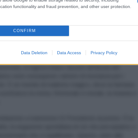
 libertà civili è troppo estrema. Nessuna stupidità è
cation functionality and fraud prevention, and other user protection.
er quanto tiepido, è tradimento.
o, gerrymandering, sequestro dei seggi elettorali e
CONFIRM
zione del voto per corrispondenza, controllo dello
delle liste elettorali garantiscono risultati
Data Deletion
Data Access
Privacy Policy
iversità, si inginocchiano davanti all'idiozia del
tive sono ossequiose camere di risonanza per i
ente. È un mondo di realismo magico, dove la fantasia
sostituisce la storia, l'immorale è morale, la tirannia è
.
imidazione a mantenere El Presidente al potere. È la
ltà, la negazione quotidiana di ciò che percepiamo e
sorientanti che ci squilibrano. Questo, unito alla