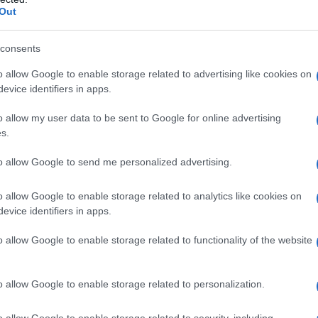
risto con una mano sulla spalla di un Papa Doc
Out
elto io".
consents
dei
temuti
Tonton Macoute, la polizia segreta di
o allow Google to enable storage related to advertising like cookies on
mini , che ha detenuto, picchiato, torturato,
evice identifiers in apps.
tamente tra i 30.000 e i 60.000
oppositori
di Duvalier
o allow my user data to be sent to Google for online advertising
idenziale, ha consumato metà del bilancio dello
s.
to allow Google to send me personalized advertising.
lano
Juan Vicente Gómez
, che ha saccheggiato la
o allow Google to enable storage related to analytics like cookies on
ricco del Paese e ha disdegnato l’istruzione
evice identifiers in apps.
studiosa Paloma Griffero Pedemonte – “mantenere
o allow Google to enable storage related to functionality of the website
 – segue lo stesso copione. È un'opera
o allow Google to enable storage related to personalization.
 troppo oltraggioso. Nessuna tangente è troppo
o allow Google to enable storage related to security, including