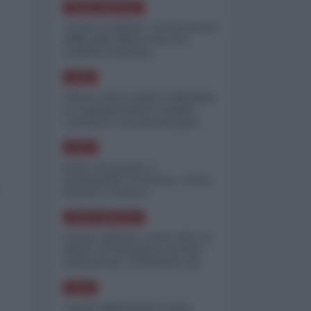
NORD-AMERICA
"Scorte al limite": il retroscena
CNN sulla difesa USA nel
conflitto iraniano
ASIA
Yemen, blocco Bab el-Mandab:
Le superpetroliere saudite
costrette a circumnavigare
l'Africa
ASIA
l'Iran era pronto a
bombardare l'Ucraina, cos'ha
fermato l'attacco
NORD-AMERICA
Guerra all'Iran, scorte USA al
limite: il Pentagono investe
miliardi per ricostituire gli
arsenali
ASIA
Canale diplomatico resta