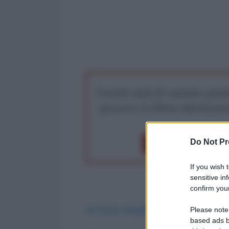
I nostri articoli saranno gratu
preserva la libera infor
Do Not Pr
Dona 1€
Don
If you wish 
sensitive in
confirm your
di Chris Hedges
*
- Scheerpost
Please note
based ads b