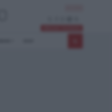
ACCEDI
Abbonati / Sostienici
NIONI
SHOP