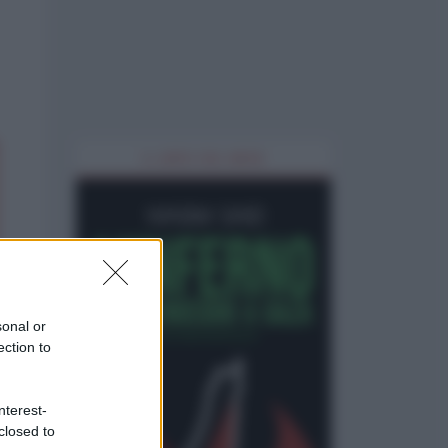
IL LIBRO DEL MESE
sonal or
ection to
nterest-
closed to