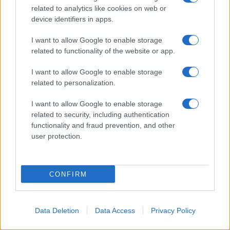
related to analytics like cookies on web or
device identifiers in apps.
I want to allow Google to enable storage
#
SCELTI
DAL
PEOPLE'S
DAILY
related to functionality of the website or app.
I want to allow Google to enable storage
related to personalization.
I want to allow Google to enable storage
related to security, including authentication
functionality and fraud prevention, and other
user protection.
Registro di ispezione di un drone
intelligente
30 Luglio 2026 09:00
CONFIRM
Data Deletion
Data Access
Privacy Policy
#
LA
BELT
AND
ROAD
INITIATIVE