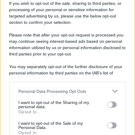
Dalla Convertibilità al "grillete fiscal":
If you wish to opt-out of the sale, sharing to third parties, or
l'Argentina si consegna ai mercati (ancora
processing of your personal or sensitive information for
una volta)
targeted advertising by us, please use the below opt-out
section to confirm your selection.
01 Agosto 2026 19:07
Please note that after your opt-out request is processed you
may continue seeing interest-based ads based on personal
information utilized by us or personal information disclosed to
#
ECONOMIA
E
DINTORNI
third parties prior to your opt-out.
You may separately opt-out of the further disclosure of your
di Giuseppe Masala
personal information by third parties on the IAB’s list of
downstream participants.
Personal Data Processing Opt Outs
This information may also be disclosed by us to third parties
on the IAB’s List of Downstream Participants that may further
I want to opt-out of the Sharing of my
disclose it to other third parties.
personal data.
Gli Stati Uniti stanno perdendo “la Guerra
Opted In
Mondiale a pezzi”?
Please note that this website/app uses one or more Google
services and may gather and store information including but
25 Giugno 2026 10:00
I want to opt-out of the Sale of my
Personal Data.
not limited to your visit or usage behaviour. You may click to
Opted In
grant or deny consent to Google and its third-party tags to