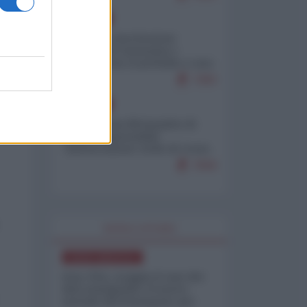
EUROPA
Mosca: le esercitazioni
nucleari di Germania e
Francia sono il preludio a una
guerra contro la Russia
7383
EUROPA
Petro accusa Netanyahu di
essere responsabile
"dell'invasione civile di Ceuta
da parte dei marocchini"
7059
WORLD AFFAIRS
NORD-AMERICA
Iran-USA, scoppia il caso dei
dati manipolati: il nuovo
metodo del Pentagono per