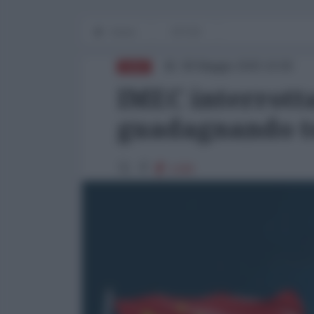
Home
OP-ED
08 Maggio 2025 10:00
ASIA
IMEC interrotta
guadagnando t
1186