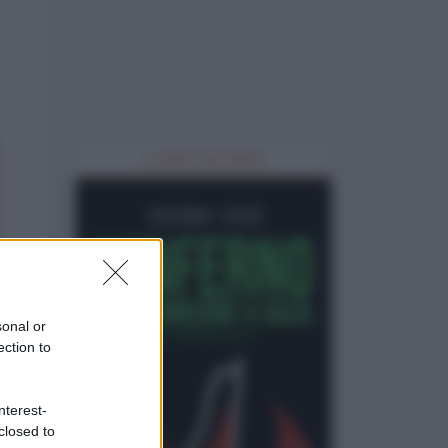
IL LIBRO DEL MESE
sonal or
ection to
nterest-
closed to