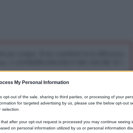
iti per sempre. Il tuo contributo fa la differenza:
mazione. L'ANTIDIPLOMATICO SEI ANCHE TU!
ocess My Personal Information
a 5€
Dona 15€
Scegli importo
to opt-out of the sale, sharing to third parties, or processing of your per
formation for targeted advertising by us, please use the below opt-out s
 selection.
 that after your opt-out request is processed you may continue seeing i
ased on personal information utilized by us or personal information dis