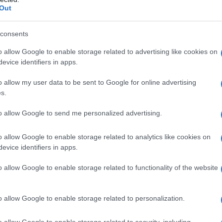
o un obiettivo militare, ma un prerequisito per la
Out
erciale costruito per gli interessi dell'Occidente.
a a Gaza ha già "distrutto l'IMEC prima ancora di
consents
a Carnegie University
rileva che la fattibilità del
o allow Google to enable storage related to advertising like cookies on
azione Al-Aqsa Flood e la pausa nella normalizzazione
evice identifiers in apps.
sraele.
o allow my user data to be sent to Google for online advertising
s.
 Israele una leva economica, l'integrazione
opolitica, minando la posizione centrale della Cina
to allow Google to send me personalized advertising.
 la resistenza persisterà a Gaza e nel Libano
o allow Google to enable storage related to analytics like cookies on
vulnerabile, dando così a Pechino il tempo di
evice identifiers in apps.
trategiche.
o allow Google to enable storage related to functionality of the website
 palestinese e regionale serve inavvertitamente gli
frastrutture israeliane e ritardando i progetti di
o allow Google to enable storage related to personalization.
ti. Haifa e altri porti israeliani si trovano ad
o allow Google to enable storage related to security, including