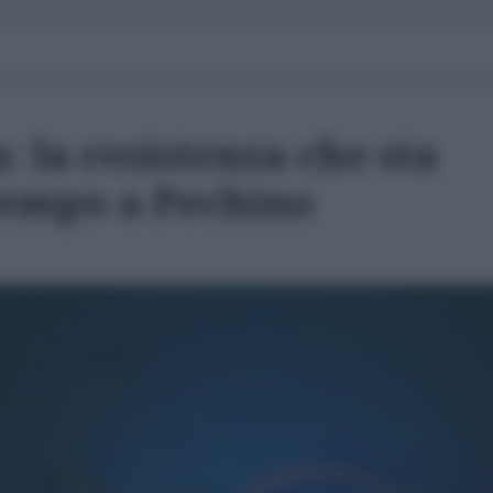
: la resistenza che sta
empo a Pechino