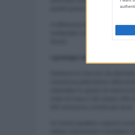
affrontare una persistente insicur
authenti
pianificazione infrastrutturale a 
A differenza di Washington e Tel 
multipolare e la sopravvivenza del
favore.
I guadagni silenziosi della Cin
Sebbene la Cina non sia direttame
resistenza palestinese rafforzereb
ridurrebbe lo spazio di manovra 
teatri di Gaza e del Libano offre 
BRI attraverso corridoi più sicuri.
Un fronte parallelo a questo scon
militari statunitensi e israeliane