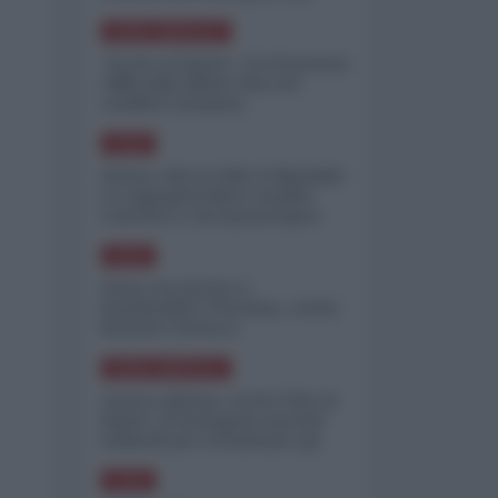
minimizzare le perdite
NORD-AMERICA
"Scorte al limite": il retroscena
CNN sulla difesa USA nel
conflitto iraniano
ASIA
Yemen, blocco Bab el-Mandab:
Le superpetroliere saudite
costrette a circumnavigare
l'Africa
ASIA
l'Iran era pronto a
bombardare l'Ucraina, cos'ha
fermato l'attacco
NORD-AMERICA
Guerra all'Iran, scorte USA al
limite: il Pentagono investe
miliardi per ricostituire gli
arsenali
ASIA