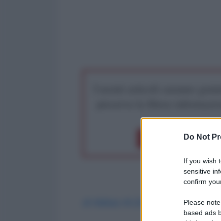
I nostri articoli saranno gratu
preserva la libera infor
Do Not Pr
Dona 1€
Don
If you wish 
sensitive in
confirm your
di Abbas Al-Zein
*
- The Cradle
Please note
based ads b