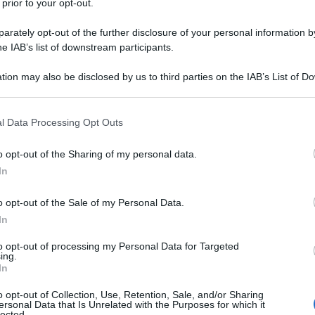
 prior to your opt-out.
rofonda contraddizione tra gli interessi strategici
 i vantaggi perseguiti da Israele, con il sostegno
rately opt-out of the further disclosure of your personal information by
he IAB’s list of downstream participants.
o si impegna a salvaguardare la sua Belt and Road
l Aviv stanno attivamente rimodellando la regione
tion may also be disclosed by us to third parties on the IAB’s List of 
ese dal punto di vista politico, economico e logistico.
 that may further disclose it to other third parties.
 that this website/app uses one or more Google services and may gath
l Data Processing Opt Outs
e c'è il Corridoio Economico Indo-Mediorientale-
including but not limited to your visit or usage behaviour. You may click 
ante il vertice del G20 del 2023 a Nuova Delhi. Con
 to Google and its third-party tags to use your data for below specifi
o opt-out of the Sharing of my personal data.
ogle consent section.
rati Arabi Uniti e importanti stati europei a bordo,
In
onali rotte commerciali cinesi, collegando l'India
o opt-out of the Sale of my Personal Data.
entale. Il porto di Haifa, nello stato occupante, è un
In
to opt-out of processing my Personal Data for Targeted
ing.
sa dei conti geopolitica
In
o opt-out of Collection, Use, Retention, Sale, and/or Sharing
 il pieno controllo su Gaza – a pochi chilometri dal
ersonal Data that Is Unrelated with the Purposes for which it
lected.