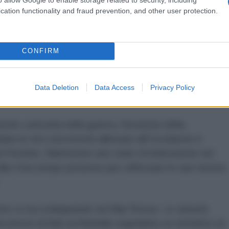
ezza, che scoraggia gli investitori e complica la
cation functionality and fraud prevention, and other user protection.
lungo termine.
Aviv, Pechino trae vantaggio da un ritardo
CONFIRM
la resistenza sposta l'equilibrio regionale a suo
Data Deletion
Data Access
Privacy Policy
a dalla resistenza
nte coinvolta nella guerra, l'erosione della
be le reti concorrenti allineate all'Occidente e
di Pechino. Mantenere uno stato di indecisione nei
alla Cina tempo prezioso per rafforzare le sue risorse
tro si sta sviluppando nel Mar Rosso. Le attività
 nei pressi di Bab al-Mandab segnalano un tentativo di