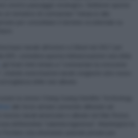
esto stretto passaggio strategico. Sebbene queste
 un tentativo di contrastare "minacce alla
ettate per consolidare il dominio occidentale su
hiave.
rima base navale all'estero a Gibuti nel 2017 per
la BRI, considera questa militarizzazione una sfida
, gli Stati Uniti mirano a "contrastare la crescente
", citando esercitazioni navali congiunte sino-russo-
sorveglianza delle navi alleate.
accusato la cinese Chang Guang Satellite Technology
itari
alle forze armate yemenite allineate ad
le risorse navali americane e alleate nel Mar Rosso.
cusa definendola "calunnia ingiuriosa", Washington la
e Pechino stia sfruttando aziende private per