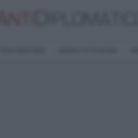
TURA E RESISTENZA
LAVORO E LOTTE SOCIALI
OPI