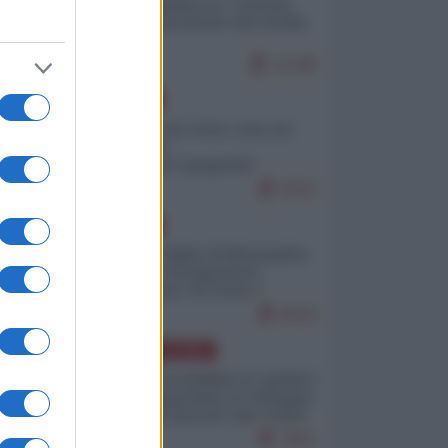
Quali sarebbero le “vittorie
ucraine” decantate dai media
italici?
11348
EUROPA
Invasione di Ceuta: cosa sta
accadendo
nell'enclave spagnola?
9233
EUROPA
Quando il figlio di Netanyahu
incitava "l'occupazione
musulmana" di Ceuta e
Melilla
8526
AMERICA LATINA
Dalla Convertibilità al "grillete
fiscal": l'Argentina si consegna
ai mercati (ancora una volta)
7851