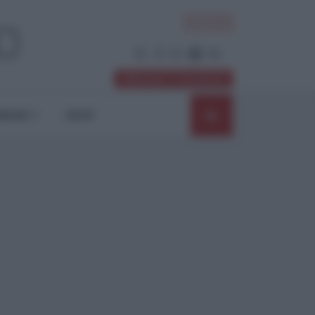
ACCEDI
Abbonati / Sostienici
NIONI
SHOP