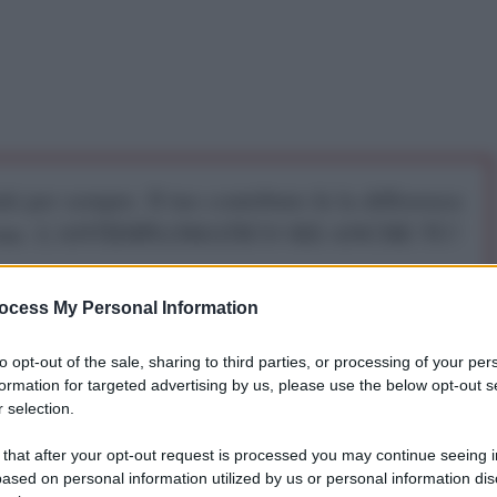
iti per sempre. Il tuo contributo fa la differenza:
mazione. L'ANTIDIPLOMATICO SEI ANCHE TU!
ocess My Personal Information
a 5€
Dona 15€
Scegli importo
to opt-out of the sale, sharing to third parties, or processing of your per
formation for targeted advertising by us, please use the below opt-out s
 selection.
ca dell'Iran, Sayyed Ali Khamenei, ha condannato i
 that after your opt-out request is processed you may continue seeing i
ased on personal information utilized by us or personal information dis
no provocato
la distruzione su larga scala di proprietà