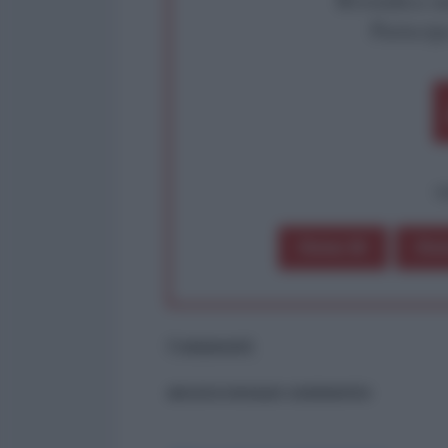
Partecip
op
Dona 1€
Don
Commenti
ancora nessun commento