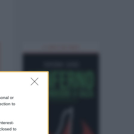
IL LIBRO DEL MESE
sonal or
ection to
nterest-
closed to