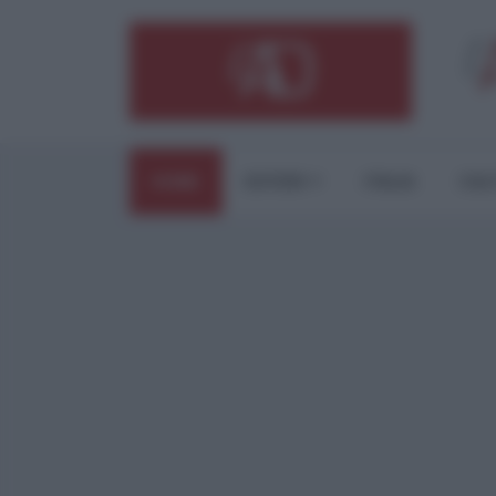
HOME
ESTERI
ITALIA
CUL