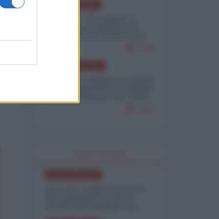
NORD-AMERICA
Il "mistero" dei numeri: il
governo Usa minimizza le
vittime in Iran, mentre fonti
interne...
7648
AMERICA LATINA
Dalla Convertibilità al "grillete
fiscal": l'Argentina si consegna
ai mercati (ancora una volta)
7613
WORLD AFFAIRS
NORD-AMERICA
Iran-USA, scoppia il caso dei
dati manipolati: il nuovo
metodo del Pentagono per
minimizzare le perdite