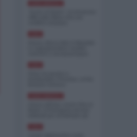
NORD-AMERICA
"Scorte al limite": il retroscena
CNN sulla difesa USA nel
conflitto iraniano
ASIA
Yemen, blocco Bab el-Mandab:
Le superpetroliere saudite
costrette a circumnavigare
l'Africa
ASIA
l'Iran era pronto a
bombardare l'Ucraina, cos'ha
fermato l'attacco
NORD-AMERICA
Guerra all'Iran, scorte USA al
limite: il Pentagono investe
miliardi per ricostituire gli
arsenali
ASIA
Canale diplomatico resta