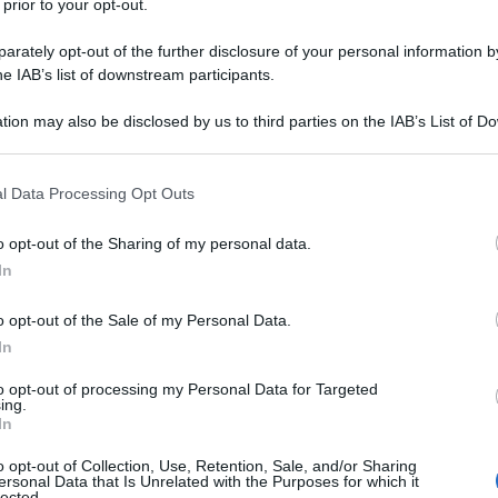
 prior to your opt-out.
ntro disordini alimentati da interessi stranieri e
l'unità nazionale.
rately opt-out of the further disclosure of your personal information by
he IAB’s list of downstream participants.
 ideologica dell'Iran, Sayyed Khamenei ha affermato:
tion may also be disclosed by us to third parties on the IAB’s List of 
rà di un millimetro dai suoi principi", sottolineando
 that may further disclose it to other third parties.
ni non costringeranno Teheran ad abbandonare le
 that this website/app uses one or more Google services and may gath
l Data Processing Opt Outs
including but not limited to your visit or usage behaviour. You may click 
 to Google and its third-party tags to use your data for below specifi
o opt-out of the Sharing of my personal data.
ogle consent section.
o rifiuta la sottomissione”, sottolineando che gli atti
In
ontà della popolazione in generale.
o opt-out of the Sale of my Personal Data.
In
za, il leader iraniano ha dichiarato che "alcuni
iacere il presidente degli Stati Uniti distruggendo
to opt-out of processing my Personal Data for Targeted
ing.
di agire in linea con interessi esterni piuttosto che
In
o opt-out of Collection, Use, Retention, Sale, and/or Sharing
ersonal Data that Is Unrelated with the Purposes for which it
lected.