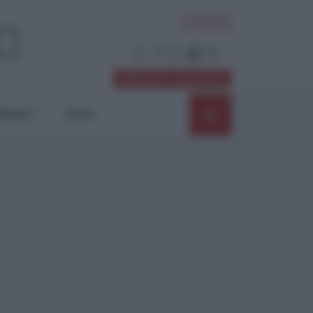
ACCEDI
Abbonati / Sostienici
NIONI
SHOP