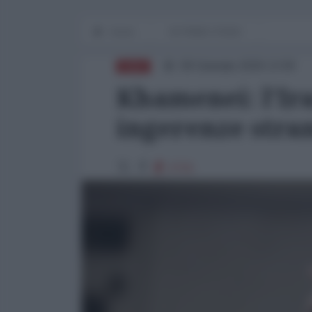
Home
IN PRIMO PIANO
09 Gennaio 2026 13:00
ASIA
Khamenei: l'Ira
ingerenze stra
2715