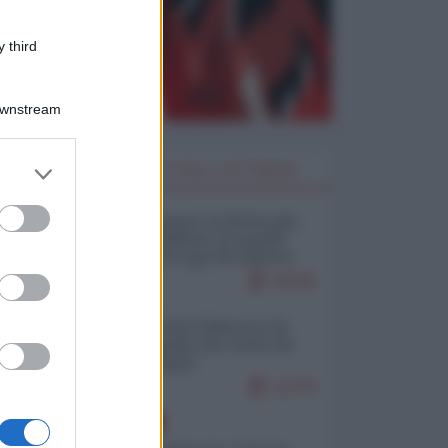
 third
Downstream
er and store
I PIÙ LETTI DELLA SETTIMANA
to grant or
ed purposes
Restare umani: la forma più
alta di ribellione al mondo
distopico di oggi (di Alberto
Bradanini)
19045
Ceuta: perché il Marocco fa
con noi quello che vuole (di
Alberto Negri)
12278
EUROPA