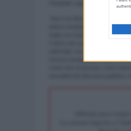
Pasquale Liguori
authenti
Non è un libro “su Gaza”, non è l
dolore mediorientale.
L’inferno d
Italia con il peso preciso di una 
Il fatto che a pubblicarlo sia LAD
editoriale, ma una scelta di camp
retorica umanitaria né alla comm
come atto di accusa, come framme
normalità del discorso pubblico, b
Abbiamo poco tempo pe
La censura imposta a l'Ant
Rivendica un