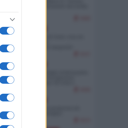
Quali sarebbero le “vittorie
ucraine” decantate dai media
italici?
9468
EUROPA
Invasione di Ceuta: cosa sta
accadendo
nell'enclave spagnola?
9147
EUROPA
Quando il figlio di Netanyahu
incitava "l'occupazione
musulmana" di Ceuta e
Melilla
8308
EUROPA
Geopolitica predatoria (di
Marco Travaglio)
8223