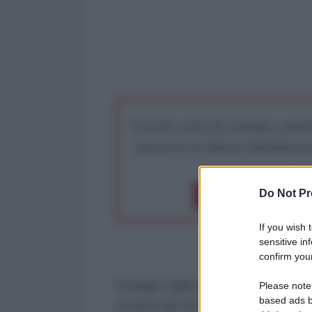
I nostri articoli saranno gratu
preserva la libera infor
Do Not Pr
Dona 1€
Don
If you wish 
sensitive in
confirm your
Il leader della Repubblica islami
Please note
based ads b
recenti atti di violenza che han