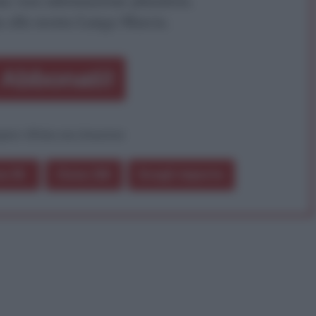
a alla nostra Lunga Marcia.
Abbonati!
pure effettua una donazione
a 5€
Dona 15€
Scegli importo