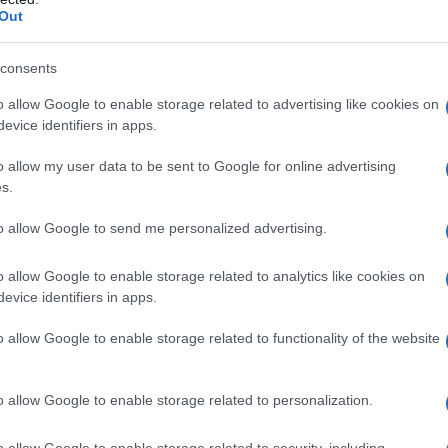
ngton, Sayyed Khamenei ha chiesto al presidente
Out
 concentrarsi sui problemi del suo Paese invece di
ran.
consents
o allow Google to enable storage related to advertising like cookies on
_________________________
evice identifiers in apps.
L GENOCIDIO A GAZA
o allow my user data to be sent to Google for online advertising
s.
to allow Google to send me personalized advertising.
: la testimonianza che pretende responsabilità
o allow Google to enable storage related to analytics like cookies on
to da LAD edizioni, non è un racconto da compatire
evice identifiers in apps.
 neutralità e chiama alla lotta politica.
o allow Google to enable storage related to functionality of the website
o allow Google to enable storage related to personalization.
ATORE DELLA VERSIONE ITALIANA
o allow Google to enable storage related to security, including