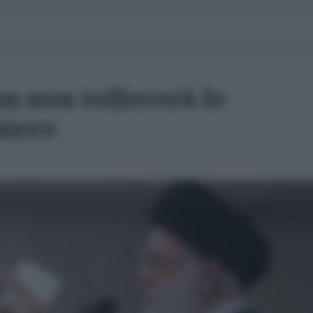
n non tollererà le
niere