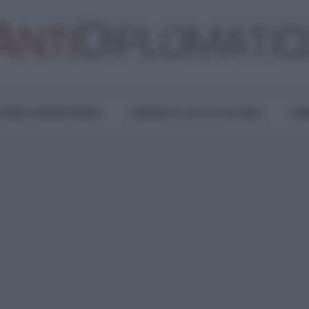
TURA E RESISTENZA
LAVORO E LOTTE SOCIALI
OPI