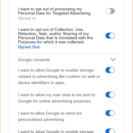
Le favolette dei Milei italiani (di Alessandro
use your data for below specified purposes in below Google
I want to opt-out of processing my
Volpi)
consent section.
Personal Data for Targeted Advertising.
Opted In
I want to opt-out of Collection, Use,
Retention, Sale, and/or Sharing of my
Personal Data that Is Unrelated with the
31 Luglio 2026 12:00
Purposes for which it was collected.
Opted Out
Google consents
I want to allow Google to enable storage
related to advertising like cookies on web or
device identifiers in apps.
I want to allow my user data to be sent to
Google for online advertising purposes.
I want to allow Google to send me
personalized advertising.
Ceuta, 3 punti fermi per evitare confusioni
I want to allow Google to enable storage