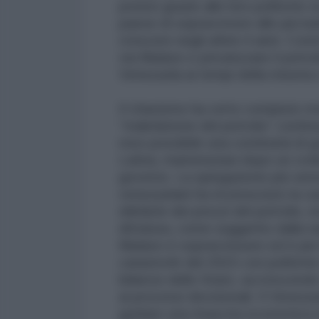
potere grazie alle loro politiche 
paese di sopravvivere alle più bar
crescere negli ultimi 4 anni. Con
via Maduro e privatizzare il petrol
Venezuela ai tempi della miseria e
Il chavismo ha certo compiuto molt
“maledizione del petrolio” conti
reso possibile una continuità di 
Latina, mantenutasi dopo un croll
governo. La spiegazione più sen
venezuelani ha riconosciuto la ca
débâcle dei prezzi del petrolio, 
dittatura, come suggerito dalla na
Maduro è sopravvissuto ed è più 
catastrofe del 2015 con politiche
bilancio dello Stato, accrescendo
ai processi decisionali. Il Venez
guidare una rinascita economica