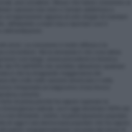
sociali, anzi socialiste. Misure che hanno consentito al
bare sanzioni mai viste e tornare addirittura a
tro un’opposizione appesa al solo slogan di mandare
io, affidandolo a mani Usa e riportare così il
 dell’umiliazione.
i errori. La corruzione è molto diffusa e la
nua a incombere. Ma la domanda è che cosa abbia
governo così lunga, senza precedenti in America
o del Pil dell’80% che avrebbe abbattuto qualsiasi
sata è che la stragrande maggioranza dei
usa del crollo nelle sanzioni americane e nella
invece d’imputarla al malgoverno d’una feroce
rrativa corrente.
forte di prima perché ha saputo superare la
 d’emergenza radicali, cui è oggi destinato l’80% del
 e non limitando, inoltre, la partecipazione popolare
uela di oggi è una democrazia popolare che ha saputo
 del paese vergognosamente oscurata dai mezzi di