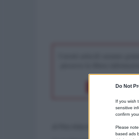
I nostri articoli saranno gratu
preserva la libera infor
Do Not Pr
Dona 1€
Don
If you wish 
sensitive in
confirm your
di Pino Arlacchi*
Please note
based ads b