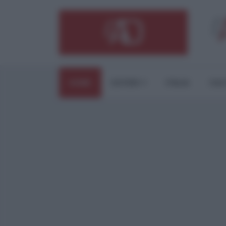
HOME
ESTERI
ITALIA
CUL