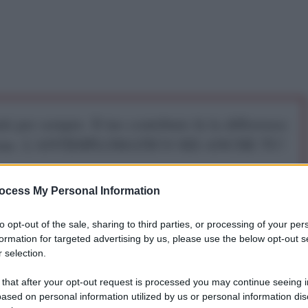
iti per sempre. Il tuo contributo fa la differenza:
mazione. L'ANTIDIPLOMATICO SEI ANCHE TU!
ocess My Personal Information
a 5€
Dona 15€
Scegli importo
to opt-out of the sale, sharing to third parties, or processing of your per
formation for targeted advertising by us, please use the below opt-out s
 selection.
 that after your opt-out request is processed you may continue seeing i
ased on personal information utilized by us or personal information dis