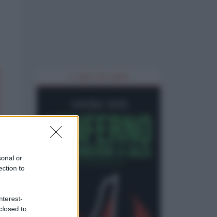
IL LIBRO DEL MESE
sonal or
ection to
nterest-
closed to