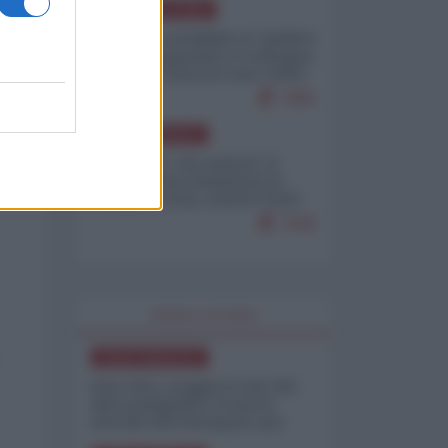
AMERICA LATINA
Dalla Convertibilità al "grillete
fiscal": l'Argentina si consegna
ai mercati (ancora una volta)
7685
NORD-AMERICA
Il "mistero" dei numeri: il
governo Usa minimizza le
vittime in Iran, mentre fonti
interne...
7648
WORLD AFFAIRS
NORD-AMERICA
Iran-USA, scoppia il caso dei
dati manipolati: il nuovo
metodo del Pentagono per
minimizzare le perdite