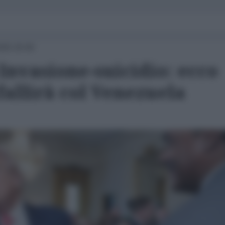
025 20:00
 Invasione-suicidio: ecco
allirà col Venezuela