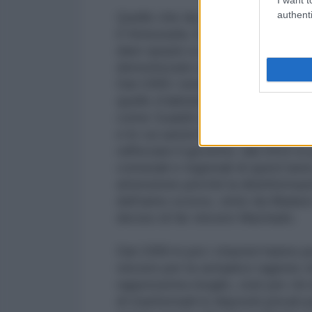
authenti
Quello che da decenni ci sommini
il Venezuela. E che non si scomod
dare spazio a voci fuori dal coro
demonizzate senza ritegno e sen
Dal 1999 i tentativi di destabiliz
quello d’abbattere il chavismo tr
come Guaidó e Machado. Persona
e le cui azioni hanno finito col m
rafforzare il governo: dal 2015 in 
comunali e regionali di quest’ann
attenzione perché la disinformazi
dell’anno scorso, vinte da Madur
deciso di far vincere Machado.
Dal 1999 in poi i chavisti hanno p
vincere per la semplice ragione c
rappresenta meglio, cioè per chi d
di trasformarli in depositi privati