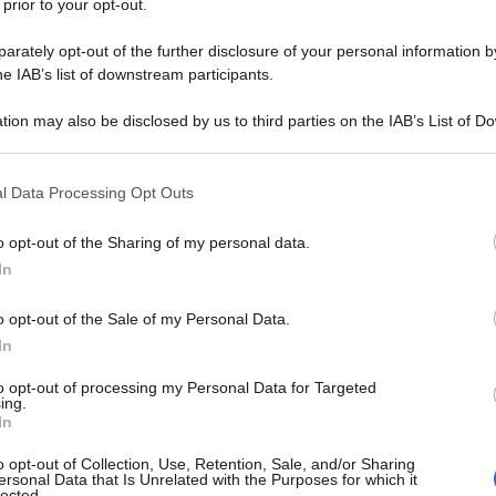
 prior to your opt-out.
del mondo che imperversano in Occidente, quella sul
on credete a una parola di ciò che i padroni dei
rately opt-out of the further disclosure of your personal information by
no sul paese, Maduro e l’aggressione iniziata dagli
he IAB’s list of downstream participants.
presidente di Hugo Chávez, e tuttora in corso.
tion may also be disclosed by us to third parties on the IAB’s List of 
o le menzogne che tentano di coprire una guerra di
 that may further disclose it to other third parties.
condotta da una potenza giunta all’ultima tappa del
 that this website/app uses one or more Google services and may gath
 paese forte, stabile, e deciso a non piegarsi. Un
l Data Processing Opt Outs
including but not limited to your visit or usage behaviour. You may click 
uramente il prezzo della sua sovranità. La sconfitta
 to Google and its third-party tags to use your data for below specifi
o opt-out of the Sharing of my personal data.
erra fredda (la 66ª è in dirittura di arrivo, in Ucraina).
ogle consent section.
In
 accaduto a quasi tutte le loro guerre, invasioni e
trollate le cifre sfogliando lo studio appena
o opt-out of the Sale of my Personal Data.
bbia dell’establishment Usa.
In
ra, non è quella su quanto durerà Maduro, ma quella
to opt-out of processing my Personal Data for Targeted
ing.
sione è un’ulteriore tacca anti-Trump che il deep
In
Pentagono e intelligence s’oppongono a questa
dia voluta da Rubio e sottoscritta dal presidente.
o opt-out of Collection, Use, Retention, Sale, and/or Sharing
ersonal Data that Is Unrelated with the Purposes for which it
America, subisce, abbozza, di fronte a una mossa di
lected.