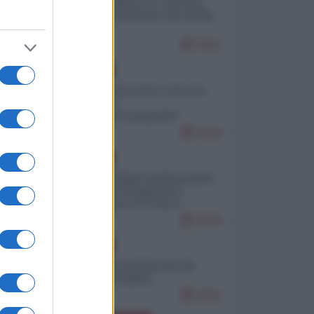
Quali sarebbero le “vittorie
ucraine” decantate dai media
italici?
9592
EUROPA
Invasione di Ceuta: cosa sta
accadendo
nell'enclave spagnola?
9169
EUROPA
Quando il figlio di Netanyahu
incitava "l'occupazione
musulmana" di Ceuta e
Melilla
8328
EUROPA
Geopolitica predatoria (di
Marco Travaglio)
8282