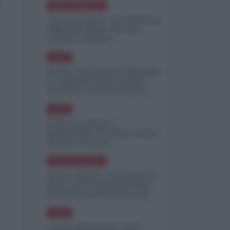
NORD-AMERICA
"Scorte al limite": il retroscena
CNN sulla difesa USA nel
conflitto iraniano
ASIA
Yemen, blocco Bab el-Mandab:
Le superpetroliere saudite
costrette a circumnavigare
l'Africa
ASIA
l'Iran era pronto a
bombardare l'Ucraina, cos'ha
fermato l'attacco
NORD-AMERICA
Guerra all'Iran, scorte USA al
limite: il Pentagono investe
miliardi per ricostituire gli
arsenali
ASIA
Canale diplomatico resta