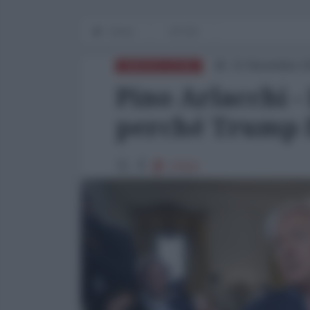
Home
OP-ED
21 Novembre 2
AMERICA LATINA
Pino Arlacchi -
perché Trump f
17522