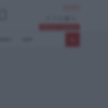
ACCEDI
Abbonati / Sostienici
NIONI
SHOP