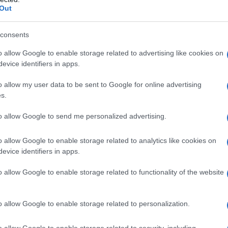
raria all’interesse nazionale e decisa da un
Out
il mandato di porre fine alle guerre (e alle sconfitte)
 dell’apparato militare, poliziesco e dei servizi di
consents
 favore dell’attacco. Ci sono invece le dimissioni
o allow Google to enable storage related to advertising like cookies on
te delle operazioni militari in America Latina e
evice identifiers in apps.
are da decine di militari d’ogni grado, tra cui gli
clamorosa notizia, minimizzata dai media, della
o allow my user data to be sent to Google for online advertising
del Regno Unito da una operazione definita illegale
s.
à personali per i suoi esecutori. Tradotto in
to allow Google to send me personalized advertising.
enza processo di sospetti trafficanti di narcotici è
 una autorità politica straniera accusata senza la
o allow Google to enable storage related to analytics like cookies on
rire le stesse attività. Per non parlare
evice identifiers in apps.
ero paese senza solide evidenze di minacce alla
tutte fattispecie punibili da tribunali ordinari, in
o allow Google to enable storage related to functionality of the website
a internazionale.
dall’aggressione al Venezuela è la sua sostanziale
o allow Google to enable storage related to personalization.
mediatico-politico dominante in Europa.
o allow Google to enable storage related to security, including