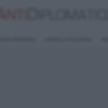
TURA E RESISTENZA
LAVORO E LOTTE SOCIALI
OPI