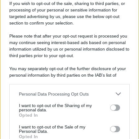
If you wish to opt-out of the sale, sharing to third parties, or
processing of your personal or sensitive information for
targeted advertising by us, please use the below opt-out
section to confirm your selection.
Please note that after your opt-out request is processed you
may continue seeing interest-based ads based on personal
information utilized by us or personal information disclosed to
third parties prior to your opt-out.
You may separately opt-out of the further disclosure of your
personal information by third parties on the IAB’s list of
Chris Hedges - Don Corleone Trump
downstream participants.
Personal Data Processing Opt Outs
This information may also be disclosed by us to third parties
on the IAB’s List of Downstream Participants that may further
I want to opt-out of the Sharing of my
disclose it to other third parties.
personal data.
Opted In
04 Agosto 2026 07:00
Please note that this website/app uses one or more Google
services and may gather and store information including but
I want to opt-out of the Sale of my
Personal Data.
not limited to your visit or usage behaviour. You may click to
Opted In
grant or deny consent to Google and its third-party tags to