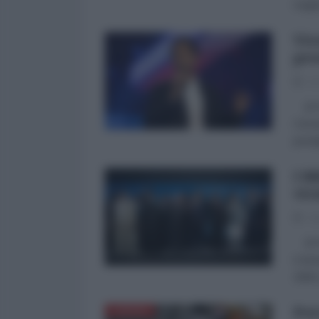
Unghe
Viv
pre
07
di P
Cinci
presti
I B
vic
30
di Pa
è ten
2009,
Per
EUROPA