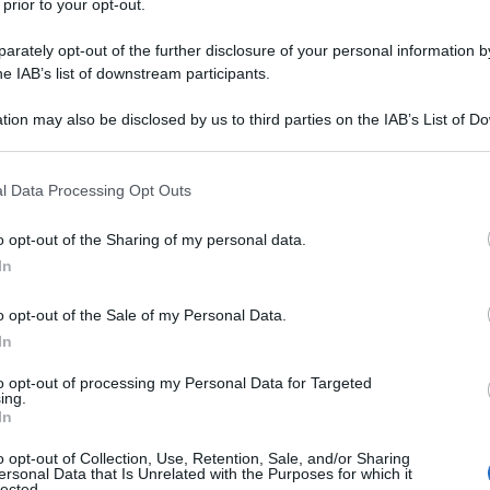
 prior to your opt-out.
mente in debito con le ricerche condotte da Mario Josè Cereghino
sta ed esperto di archivi britannici)...
rately opt-out of the further disclosure of your personal information by
he IAB’s list of downstream participants.
Mongolia a metà strada tra Russia e Cina
tion may also be disclosed by us to third parties on the IAB’s List of 
 Luglio 2023 10:26
 that may further disclose it to other third parties.
olo Arigotti La Mongolia è una nazione della quale si parla poco, pe
 that this website/app uses one or more Google services and may gath
l Data Processing Opt Outs
no in Italia. Situata nell’Asia orientale, priva di sbocchi al mare, è
including but not limited to your visit or usage behaviour. You may click 
 to Google and its third-party tags to use your data for below specifi
cata in mezzo alle...
o opt-out of the Sharing of my personal data.
ogle consent section.
In
Sardegna verso una nuova colonizzazione
ergetica)?
o opt-out of the Sale of my Personal Data.
In
 Giugno 2023 10:00
to opt-out of processing my Personal Data for Targeted
olo Arigotti Lo scorso mese di marzo l’agenzia Ansa[1] riportava la
ing.
ia che la società energetica multinazionale Engie stava programman
In
struzione di due nuovi “parchi”...
o opt-out of Collection, Use, Retention, Sale, and/or Sharing
ersonal Data that Is Unrelated with the Purposes for which it
lected.