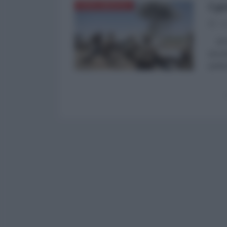
I p
NORD-AMERICA
09
di Pa
(econ
poten