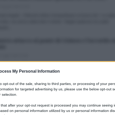
 Agosto 2023 11:04
olo Arigotti Il filosofo Arthur Schopenhauer scriveva che: “La salu
 tutto, ma senza salute tutto è niente.” Magari qualcuno tra i padri
uenti...
nuovo attacco al ponte di Crimea e l’accordo s
no
 Luglio 2023 13:28
olo Arigotti Nella notte tra il 16 e il 17 luglio il governatore della Cri
j Aksenov ha comunicato l’interruzione della viabilità sul ponte di
ocess My Personal Information
, a causa di un’emergenza...
to opt-out of the sale, sharing to third parties, or processing of your per
solini agente britannico? Il libro di Fasanell
formation for targeted advertising by us, please use the below opt-out s
ereghino apre molti scenari interessanti
 selection.
 Luglio 2023 11:48
 that after your opt-out request is processed you may continue seeing i
ased on personal information utilized by us or personal information dis
olo Arigotti Per buona parte di quel che vi racconteremo oggi siam