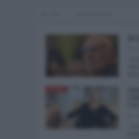
Home
Spunti di riflessione
Re 
26
Di Pa
Bitto
all’et
Gue
EUROPA
cri
l'e
17
Di Pa
ricop