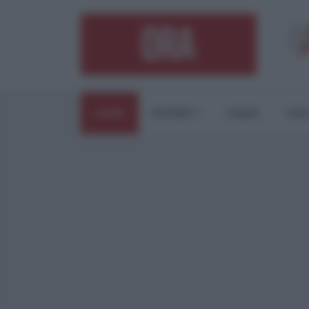
HOME
ESTERI
ITALIA
CUL