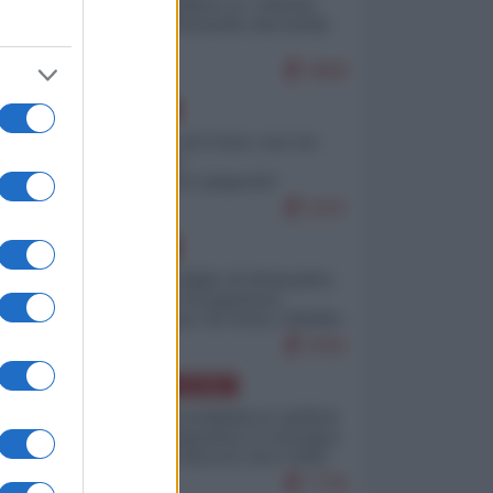
 e
Quali sarebbero le “vittorie
ucraine” decantate dai media
italici?
9868
EUROPA
e
Invasione di Ceuta: cosa sta
accadendo
nell'enclave spagnola?
9197
EUROPA
Quando il figlio di Netanyahu
incitava "l'occupazione
musulmana" di Ceuta e Melilla
a
8391
AMERICA LATINA
Dalla Convertibilità al "grillete
fiscal": l'Argentina si consegna
ai mercati (ancora una volta)
7726