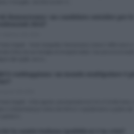
ria, Portogallo. Dal 2013 al 2017 è...
ek Ramaswamy: un candidato outsider per l
sidenziali 2024?
 Settembre 2023 09:00
aolo Arigotti Vivek Ganapathy Ramaswamy (classe 1985) nasce a
nnati (Ohio) da una famiglia di immigrati indiani. Due percorsi di studi
giosi alle spalle, uno in...
RICS raddoppiano: un mondo multipolare è p
ino?
 Agosto 2023 08:00
olo Arigotti A fine agosto, precisamente tra il 22 e il 24 del mese, 
uto a Johannesburg il vertice dei BRICS, il quindicesimo a partire dal
 quando il...
ché la sanità italiana (pubblica) è in crisi?