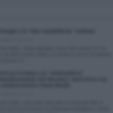
Giorgio e le "due repubbliche" italiane
 Settembre 2023 09:00
olo Arigotti Giorgio Napolitano, classe 1925, sposato con Clio
ni, due figli (Giovanni e Giulio), è scomparso lo scorso 22 settembre
à di 98 anni. La...
rra in Ucraina e la "sbalorditiva"
minalizzazione del dissenso. Intervista con
x Ambasciatrice Elena Basile
 Settembre 2023 16:00
olo Arigotti Elena Basile, diplomatico di carriera dal 1985, ha
erto diversi incarichi presso le ambasciate di Madagascar, Canada,