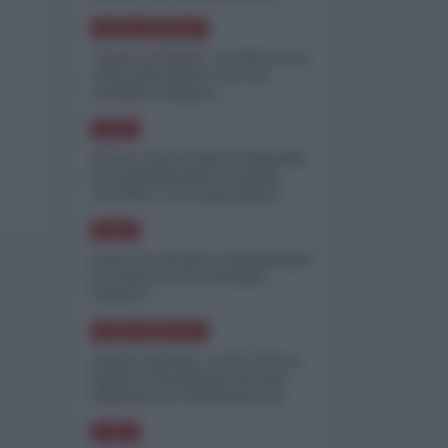
minimizzare le perdite
NORD-AMERICA
"Scorte al limite": il retroscena
CNN sulla difesa USA nel
conflitto iraniano
ASIA
Yemen, blocco Bab el-Mandab:
Le superpetroliere saudite
costrette a circumnavigare
l'Africa
ASIA
l'Iran era pronto a bombardare
l'Ucraina, cos'ha fermato
l'attacco
NORD-AMERICA
Guerra all'Iran, scorte USA al
limite: il Pentagono investe
miliardi per ricostituire gli
arsenali
ASIA