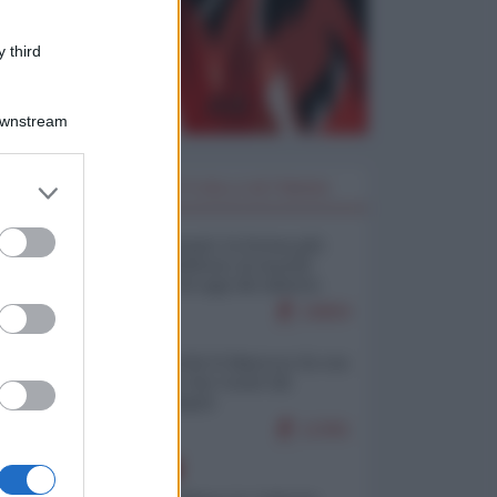
 third
Downstream
r
er and store
I PIÙ LETTI DELLA SETTIMANA
to grant or
ed purposes
Restare umani: la forma più
alta di ribellione al mondo
distopico di oggi (di Alberto
Bradanini)
19859
Ceuta: perché il Marocco fa con
noi quello che vuole (di
Alberto Negri)
do
12391
EUROPA