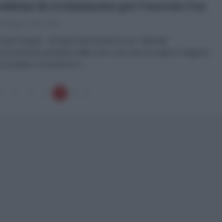
roblemi di reclutamento per l'esercito Usa
 Maggio 2023 15:00
olo Arigotti Gli Stati Uniti d’America, pur “tallonati”
omicamente parlando) dalla Cina, sono ancora oggi la maggiore
za politica, economica e...
1
2
3
4
5