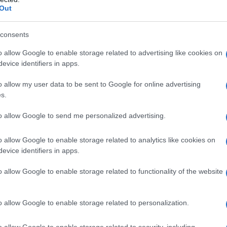
elligenza artificiale, non solo chat GPT: rischi
Out
ortunità
 Giugno 2023 12:46
consents
olo Arigotti Questo non sarà un articolo dedicato ad aspetti di tipo
o allow Google to enable storage related to advertising like cookies on
co o informatico, per quelli vi suggeriamo di approfondire con le tant
evice identifiers in apps.
icazioni che se ne sono, e che...
o allow my user data to be sent to Google for online advertising
s.
Senegal in fermento: la vicenda di una delle
he democrazie africane
to allow Google to send me personalized advertising.
 Giugno 2023 19:09
o allow Google to enable storage related to analytics like cookies on
olo Arigotti Il Senegal è in grande fermento in questi giorni per via di
evice identifiers in apps.
data di proteste, concentrate per lo più nella capitale Dakar. La rabbi
are è...
o allow Google to enable storage related to functionality of the website
ento anni di Henry Kissinger: una storia nella
o allow Google to enable storage related to personalization.
ria
 Maggio 2023 18:06
o allow Google to enable storage related to security, including