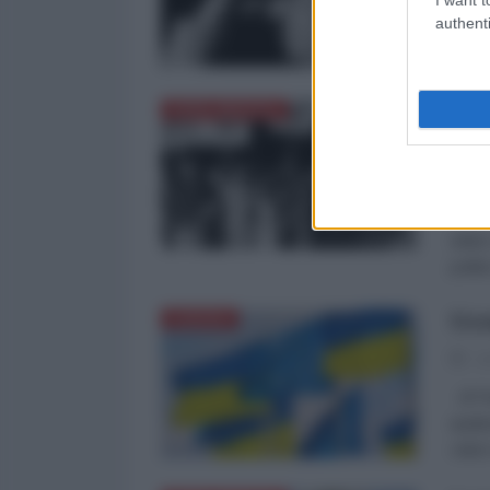
authenti
di Pa
poter
La 
NORD-AMERICA
dop
23
di Pa
elett
polit
Ucr
EUROPA
18
di Pa
qualu
valor