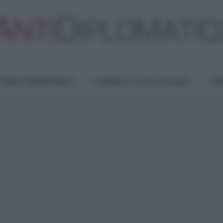
TURA E RESISTENZA
LAVORO E LOTTE SOCIALI
OPI