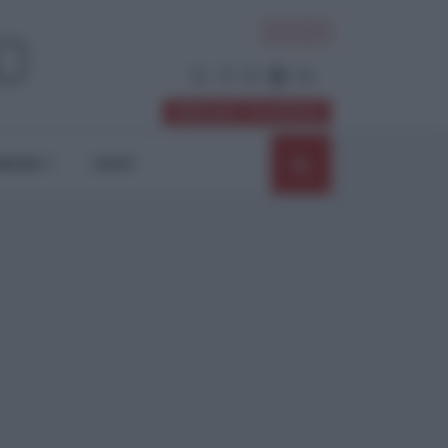
ACCEDI
Abbonati / Sostienici
NIONI
SHOP