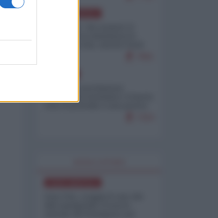
NORD-AMERICA
.
Il "mistero" dei numeri: il
governo Usa minimizza le
vittime in Iran, mentre fonti
do
interne...
7661
EUROPA
Mosca: le esercitazioni
nucleari di Germania e Francia
sono il preludio a una guerra
contro la Russia
7324
WORLD AFFAIRS
NORD-AMERICA
Iran-USA, scoppia il caso dei
dati manipolati: il nuovo
metodo del Pentagono per