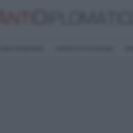
TURA E RESISTENZA
LAVORO E LOTTE SOCIALI
OPI