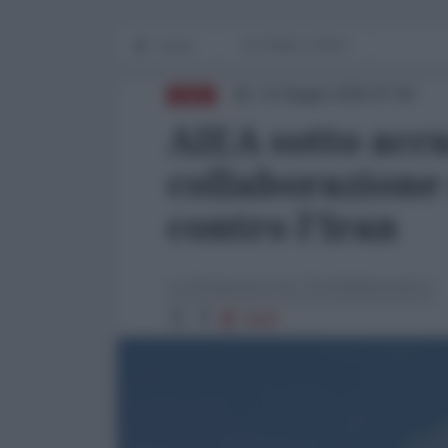
Home
IN PRIMO PIANO
13 Giugno 2025 07:00
ASIA
AIEA sotto acc
collaborazione 
contro l’Iran
La Redazione de l'AntiDiplomatico
2688