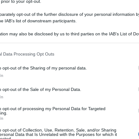
 prior to your opt-out.
 operazione di intelligence ha portato alla
vati che rivelano un coordinamento segreto tra
rately opt-out of the further disclosure of your personal information by
he IAB’s list of downstream participants.
e funzionari israeliani. L’obiettivo? Politicizzare il
e pacifico dell’Iran. I file, diffusi da media iraniani
tion may also be disclosed by us to third parties on the IAB’s List of 
i Teheran, mostrano come
Grossi avrebbe agito più
 that may further disclose it to other third parties.
aeliane
, sin dal 2016, ben prima della sua nomina alla
 that this website/app uses one or more Google services and may gath
l Data Processing Opt Outs
including but not limited to your visit or usage behaviour. You may click 
 to Google and its third-party tags to use your data for below specifi
o opt-out of the Sharing of my personal data.
ogle consent section.
raeliana Merav Zafary-Odiz avrebbe avuto un ruolo
In
a AIEA, criticando pubblicamente l’Iran e
o opt-out of the Sale of my Personal Data.
equenti con Grossi.
Alcuni documenti parlano
In
ia per aumentare la pressione su Teheran
a pochi
, nel tentativo di sabotarne l’attuazione.
to opt-out of processing my Personal Data for Targeted
ing.
In
eliano rimane fuori da qualsiasi supervisione
o opt-out of Collection, Use, Retention, Sale, and/or Sharing
 mostrano una precisa volontà di spostare il focus e
ersonal Data that Is Unrelated with the Purposes for which it
lected.