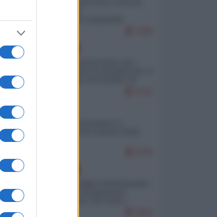
Invasione di Ceuta: cosa sta
accadendo
nell'enclave spagnola?
9295
EUROPA
La mappa di Eurostat che
smonta tutte le storielle che vi
raccontano sul turismo di
massa
9216
ITALIA
Il turismo di massa e i
"risvegli" del Corriere della
sera
8795
EUROPA
Quando il figlio di Netanyahu
incitava "l'occupazione
musulmana" di Ceuta e
Melilla
8669