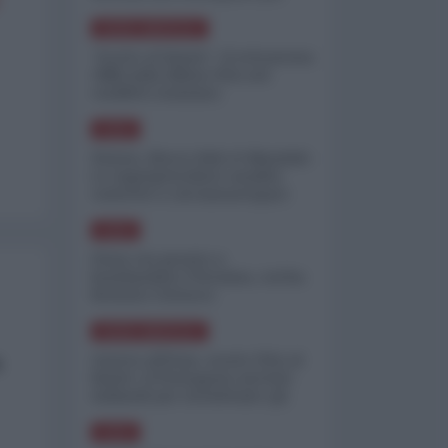
minimizzare le perdite
NORD-AMERICA
"Scorte al limite": il retroscena
CNN sulla difesa USA nel
conflitto iraniano
ASIA
Yemen, blocco Bab el-Mandab:
Le superpetroliere saudite
costrette a circumnavigare
l'Africa
ASIA
l'Iran era pronto a
bombardare l'Ucraina, cos'ha
fermato l'attacco
NORD-AMERICA
Guerra all'Iran, scorte USA al
a
limite: il Pentagono investe
miliardi per ricostituire gli
arsenali
ASIA