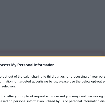
iti per sempre. Il tuo contributo fa la differenza:
ocess My Personal Information
mazione. L'ANTIDIPLOMATICO SEI ANCHE TU!
to opt-out of the sale, sharing to third parties, or processing of your per
formation for targeted advertising by us, please use the below opt-out s
a 5€
Dona 15€
Scegli importo
 selection.
 that after your opt-out request is processed you may continue seeing i
ased on personal information utilized by us or personal information dis
zia Internazionale per l’Energia Atomica (AIEA).