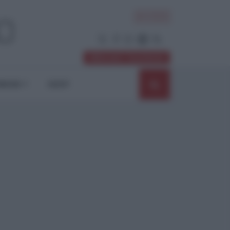
ACCEDI
Abbonati / Sostienici
NIONI
SHOP