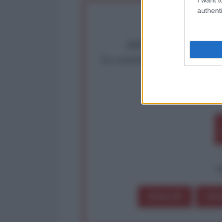
authenti
Abbiamo poco tempo pe
La censura imposta a l'Ant
Rivendica un
Partecip
op
Dona 1€
Don