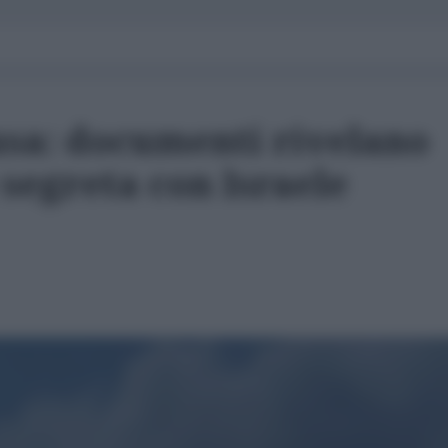
usa: documenti rivelano
segreta con Israele