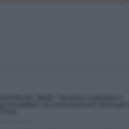
NALISI DEL MESE - Da attore regionale a
getto globale: la trasformazione strategic
l'Iran
 Agosto 2026 07:00