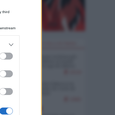
 third
Downstream
er and store
I PIÙ LETTI DELLA SETTIMANA
to grant or
ed purposes
Restare umani: la forma più
alta di ribellione al mondo
distopico di oggi (di Alberto
Bradanini)
22134
Ceuta: perché il Marocco fa
con noi quello che vuole (di
Alberto Negri)
12682
EUROPA