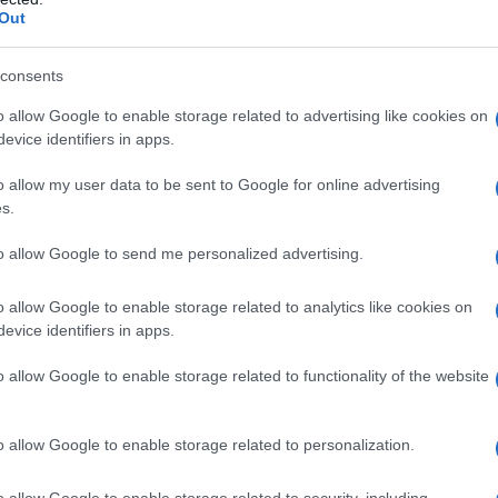
ro l’Iran. Teheran denuncia una grave violazione del
Out
e ha annunciato la creazione di un nuovo centro di
ta all’ultima risoluzione ostile votata dall’Agenzia.
consents
o allow Google to enable storage related to advertising like cookies on
programma nucleare iraniano, e sull’integrità delle
evice identifiers in apps.
na cominciata.
o allow my user data to be sent to Google for online advertising
s.
ana de l'AntiDiplomatico dedicata ai nostri
to allow Google to send me personalized advertising.
o allow Google to enable storage related to analytics like cookies on
IDIPLOMATICO
evice identifiers in apps.
stata registrata in data 08/09/2015 presso il Tribunale civile di
o allow Google to enable storage related to functionality of the website
gistro di stampa. Per ogni informazione, richiesta, consiglio e
ico.it
o allow Google to enable storage related to personalization.
o allow Google to enable storage related to security, including