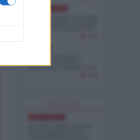
AMERICA LATINA
Dalla Convertibilità al "grillete
fiscal": l'Argentina si consegna
ai mercati (ancora una volta)
7937
EUROPA
Mosca: le esercitazioni
nucleari di Germania e
Francia sono il preludio a una
guerra contro la Russia
7516
WORLD AFFAIRS
NORD-AMERICA
Iran-USA, scoppia il caso dei
dati manipolati: il nuovo
metodo del Pentagono per