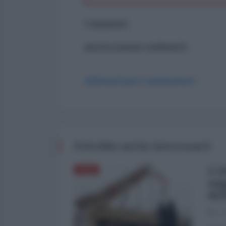
Commenti
ancora nessun commento
Abbonati per commentare
Potrebbe anche interessarti
L'A
ASIA
sog
del
03