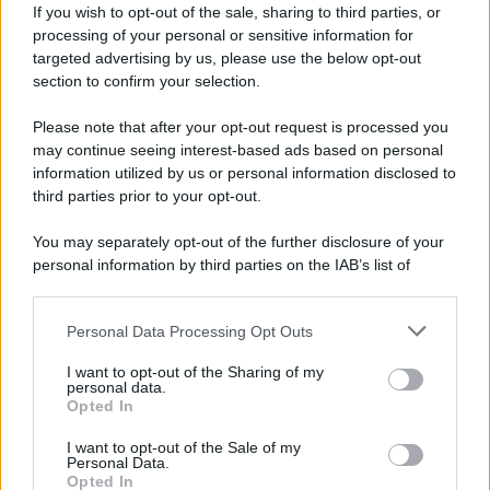
If you wish to opt-out of the sale, sharing to third parties, or
processing of your personal or sensitive information for
targeted advertising by us, please use the below opt-out
section to confirm your selection.
Please note that after your opt-out request is processed you
may continue seeing interest-based ads based on personal
information utilized by us or personal information disclosed to
third parties prior to your opt-out.
You may separately opt-out of the further disclosure of your
personal information by third parties on the IAB’s list of
downstream participants.
#
GEOGRAFIE
DEL
POTERE
Personal Data Processing Opt Outs
This information may also be disclosed by us to third parties
on the IAB’s List of Downstream Participants that may further
di Fabio Massimo Paernti
I want to opt-out of the Sharing of my
disclose it to other third parties.
personal data.
Opted In
Please note that this website/app uses one or more Google
services and may gather and store information including but
I want to opt-out of the Sale of my
Personal Data.
not limited to your visit or usage behaviour. You may click to
Opted In
grant or deny consent to Google and its third-party tags to