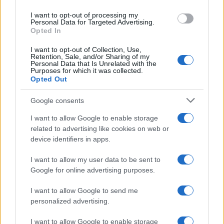
"Mentre noi giochiamo con i chatbot, la
use your data for below specified purposes in below Google
I want to opt-out of processing my
Cina si è presa il futuro dell'IA" (VIDEO)
consent section.
Personal Data for Targeted Advertising.
Opted In
24 Giugno 2026 08:00
I want to opt-out of Collection, Use,
Retention, Sale, and/or Sharing of my
Personal Data that Is Unrelated with the
Purposes for which it was collected.
#
RETHINK.POWER
Opted Out
Google consents
di Alessandro Bartoloni
I want to allow Google to enable storage
related to advertising like cookies on web or
device identifiers in apps.
I want to allow my user data to be sent to
Come finirebbe una guerra tra UE e
Google for online advertising purposes.
Russia? Tre scenari per il 2030 (e le
alternative alla linea dura)
I want to allow Google to send me
20 Luglio 2026 10:00
personalized advertising.
I want to allow Google to enable storage