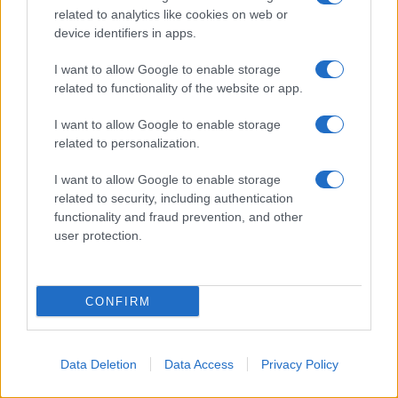
related to analytics like cookies on web or
device identifiers in apps.
#
EDITORIALI
I want to allow Google to enable storage
related to functionality of the website or app.
I want to allow Google to enable storage
related to personalization.
I want to allow Google to enable storage
related to security, including authentication
Beppe Grillo e il socialismo con
functionality and fraud prevention, and other
caratteristiche italiane
user protection.
30 Luglio 2026 09:00
CONFIRM
#
STORIA
IN
DIRETTA
Data Deletion
Data Access
Privacy Policy
di Loretta Napoleoni