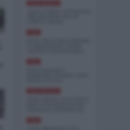
NORD-AMERICA
"Scorte al limite": il retroscena
CNN sulla difesa USA nel
conflitto iraniano
ASIA
Yemen, blocco Bab el-Mandab:
Le superpetroliere saudite
o:
costrette a circumnavigare
l'Africa
ASIA
si
l'Iran era pronto a
bombardare l'Ucraina, cos'ha
fermato l'attacco
NORD-AMERICA
Guerra all'Iran, scorte USA al
limite: il Pentagono investe
miliardi per ricostituire gli
arsenali
ASIA
a
Canale diplomatico resta