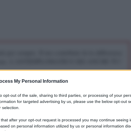
iti per sempre. Il tuo contributo fa la differenza:
mazione. L'ANTIDIPLOMATICO SEI ANCHE TU!
ocess My Personal Information
a 5€
Dona 15€
Scegli importo
to opt-out of the sale, sharing to third parties, or processing of your per
formation for targeted advertising by us, please use the below opt-out s
 selection.
Putin ha augurato a tutti i feriti dell'attentato
 that after your opt-out request is processed you may continue seeing i
na pronta guarigione e ha fatto i complimenti al
ased on personal information utilized by us or personal information dis
o il Vice Primo Ministro Tatyana Golikova.