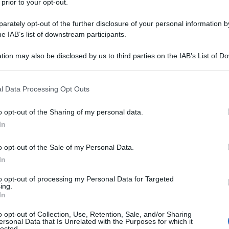
 prior to your opt-out.
 russo] Mikhail A. [Murashko] abbiamo riferito al
rately opt-out of the further disclosure of your personal information by
he IAB’s list of downstream participants.
i pazienti, il Presidente ha augurato a tutti la
 ai medici". Lo ha dichiarato ai giornalisti.
tion may also be disclosed by us to third parties on the IAB’s List of 
 that may further disclose it to other third parties.
attacco terroristico al locale musicale Crocus City
 that this website/app uses one or more Google services and may gath
l Data Processing Opt Outs
nella periferia di Mosca. Uomini armati di fucili
including but not limited to your visit or usage behaviour. You may click 
 to Google and its third-party tags to use your data for below specifi
sparato all'impazzata. Un'esplosione ha scosso
o opt-out of the Sharing of my personal data.
ogle consent section.
o. I servizi speciali stanno conducendo un'operazione
In
rgey Sobyanin ha cancellato tutti gli eventi di massa
o opt-out of the Sale of my Personal Data.
orni, e diverse altre regioni russe hanno seguito
In
to opt-out of processing my Personal Data for Targeted
ing.
In
)
o opt-out of Collection, Use, Retention, Sale, and/or Sharing
ersonal Data that Is Unrelated with the Purposes for which it
lected.