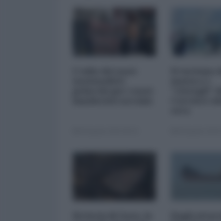
L'odio dei nazi-
Il turismo 
nazionalisti
massa e i
polacchi per i nazi-
"risvegli" d
banderisti ucraini
Corriere de
sera
06 Agosto 2026 08:30
06 Agosto 2026 
Striscia di Gaza, la
Dagli attac