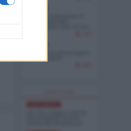
EUROPA
Petro accusa Netanyahu di
essere responsabile
"dell'invasione civile di Ceuta
da parte dei marocchini"
7075
EUROPA
Ceuta, perché non mi aspetto
più nulla dall'UE
6855
WORLD AFFAIRS
NORD-AMERICA
Iran-USA, scoppia il caso dei
dati manipolati: il nuovo
metodo del Pentagono per
minimizzare le perdite