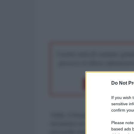
I nostri articoli saranno gratu
preserva la libera infor
Do Not Pr
Dona 1€
Don
If you wish 
sensitive in
confirm your
TASS. Il Presidente russo Vladimir 
Please note
terroristico al Crocus City Hall u
based ads b
personale medico. Lo ha dichiarat