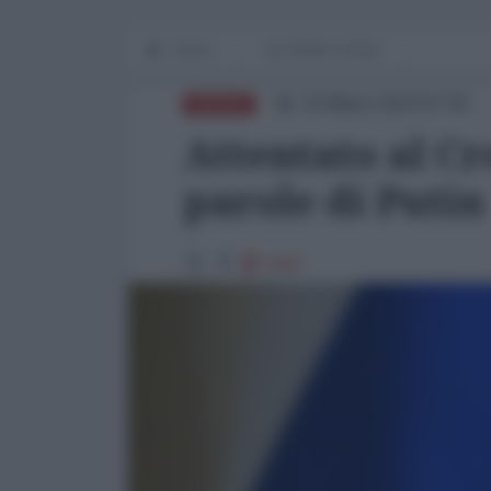
Home
IN PRIMO PIANO
23 Marzo 2024 07:00
RUSSIA
Attentato al Cr
parole di Putin
9467