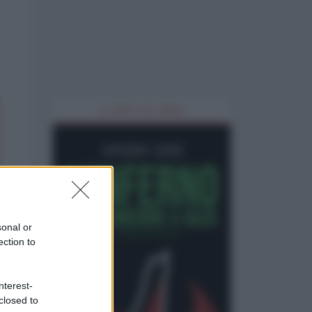
IL LIBRO DEL MESE
sonal or
ection to
nterest-
closed to