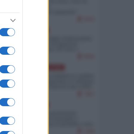
Invasione di Ceuta: cosa sta
accadendo
nell'enclave spagnola?
9242
EUROPA
Quando il figlio di Netanyahu
incitava "l'occupazione
musulmana" di Ceuta e
Melilla
8558
AMERICA LATINA
Dalla Convertibilità al "grillete
fiscal": l'Argentina si consegna
ai mercati (ancora una volta)
7867
EUROPA
Mosca: le esercitazioni
nucleari di Germania e
Francia sono il preludio a una
guerra contro la Russia
7409