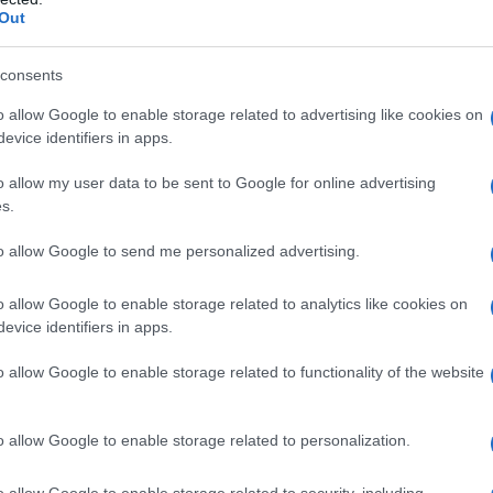
Out
ndo una copertura in tempo reale dell'attacco
consents
 il suo
canale Telegram
o allow Google to enable storage related to advertising like cookies on
evice identifiers in apps.
o allow my user data to be sent to Google for online advertising
ATTENZIONE!
s.
r reagire alla dittatura degli algoritmi.
to allow Google to send me personalized advertising.
iDiplomatico lede un tuo diritto fondamentale.
o allow Google to enable storage related to analytics like cookies on
a vera informazione pluralista.
evice identifiers in apps.
a alla nostra Lunga Marcia.
o allow Google to enable storage related to functionality of the website
Abbonati!
o allow Google to enable storage related to personalization.
o allow Google to enable storage related to security, including