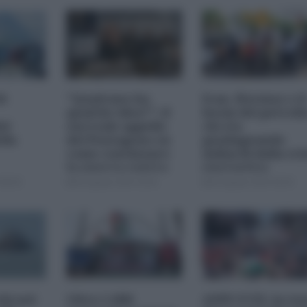
di
"Qualcuno ha
Iran, Hormuz e il
qualche idea?": il
boom del petroli
el
surreale appello
chi sta
lla
del Pentagono su
guadagnando
come continuare
miliardi dalla cri
la guerra contro
energetica
l'Iran
08:00
05 Agosto 2026 18:00
05 Agosto 2026 09:00
chi nel
Oltre 1.000
ANPI-UCEI, la res