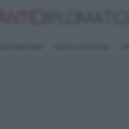
TURA E RESISTENZA
LAVORO E LOTTE SOCIALI
OPI