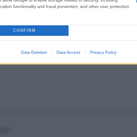
cation functionality and fraud prevention, and other user protection.
pure effettua una donazione
a 5€
Dona 15€
Scegli importo
CONFIRM
Data Deletion
Data Access
Privacy Policy
IANO