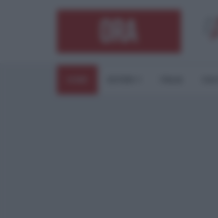
HOME
ESTERI
ITALIA
CUL