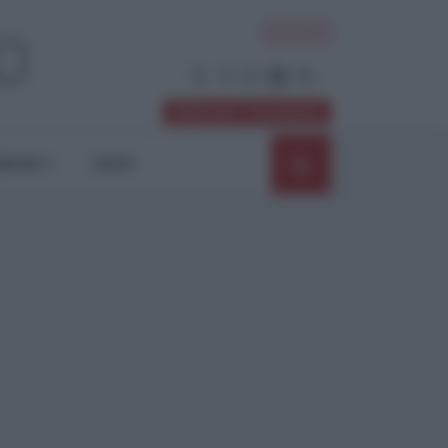
ACCEDI
Abbonati / Sostienici
NIONI
SHOP