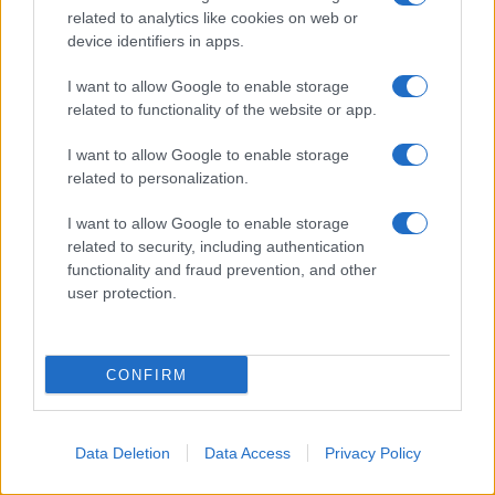
related to analytics like cookies on web or
device identifiers in apps.
Gli Stati Uniti stanno perdendo “la Guerra
Mondiale a pezzi”?
I want to allow Google to enable storage
25 Giugno 2026 10:00
related to functionality of the website or app.
I want to allow Google to enable storage
related to personalization.
#
EXODUS
I want to allow Google to enable storage
related to security, including authentication
functionality and fraud prevention, and other
di Michelangelo Severgnini
user protection.
CONFIRM
La Trilogia del Rimosso di Michelangelo
Severgnini, prodotta da l'AntiDiplomatico,
interamente in chiaro
Data Deletion
Data Access
Privacy Policy
24 Luglio 2026 15:49