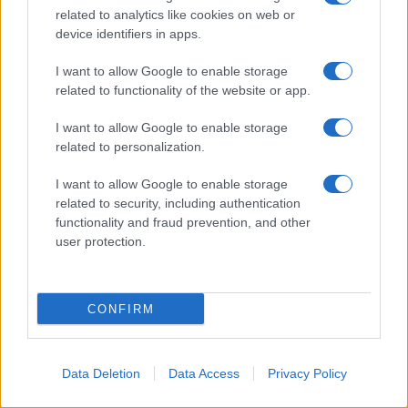
related to analytics like cookies on web or
device identifiers in apps.
I want to allow Google to enable storage
related to functionality of the website or app.
Yunnan: Dove il tè incontra il caffè e la
macadamia profuma di futuro
I want to allow Google to enable storage
27 Ottobre 2025 10:00
related to personalization.
I want to allow Google to enable storage
related to security, including authentication
#
I
MEDIA
ALLA
GUERRA
functionality and fraud prevention, and other
user protection.
di Francesco Santoianni
CONFIRM
Data Deletion
Data Access
Privacy Policy
Milioni di chiamate spam? Colpa dello