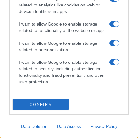
related to analytics like cookies on web or
ASIA
device identifiers in apps.
Canale diplomatico resta aperto: cosa si sono detti i
ministri di Iran e Arabia Saudita
I want to allow Google to enable storage
related to functionality of the website or app.
NORD-AMERICA
I want to allow Google to enable storage
"Una guerra illegale": Trump minimizza le perdite in
Iran, ma i dati lo smentiscono
related to personalization.
EUROPA
I want to allow Google to enable storage
related to security, including authentication
Petro accusa Netanyahu di essere responsabile
"dell'invasione civile di Ceuta da parte dei
functionality and fraud prevention, and other
marocchini"
user protection.
CONFIRM
Data Deletion
Data Access
Privacy Policy