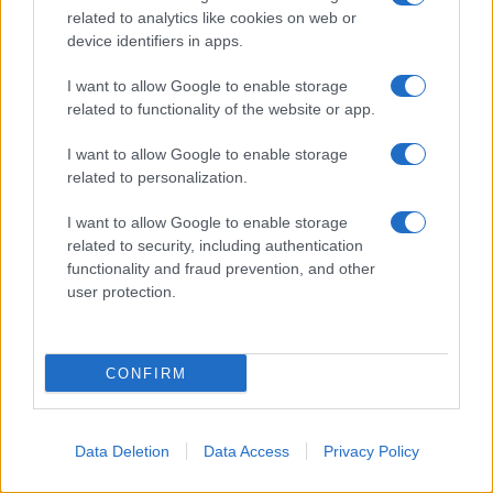
related to analytics like cookies on web or
di Alessandro Bartoloni
device identifiers in apps.
I want to allow Google to enable storage
related to functionality of the website or app.
I want to allow Google to enable storage
Come finirebbe una guerra tra UE e
related to personalization.
Russia? Tre scenari per il 2030 (e le
alternative alla linea dura)
I want to allow Google to enable storage
20 Luglio 2026 10:00
related to security, including authentication
functionality and fraud prevention, and other
user protection.
#
EDITORIALI
CONFIRM
Data Deletion
Data Access
Privacy Policy