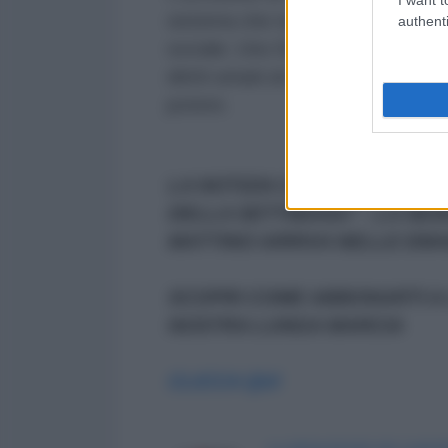
sistema che normalizza la violenza
authenti
sociale. Uno Stato che giustifica 
diritti umani al mondo intero rivel
potere.
LA NOTIZIA CHE HAI LETTO F
DELLA SETTIMANA" - LA NE
MATTINO ARRIVA NELLE EMAI
SCOPRI COME ABBONARTI A 
NOSTRA LUNGA MARCIA
CLICCA QUI