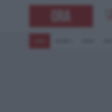
HOME
ESTERI
ITALIA
CUL