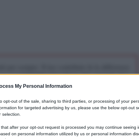
iti per sempre. Il tuo contributo fa la differenza:
mazione. L'ANTIDIPLOMATICO SEI ANCHE TU!
ocess My Personal Information
a 5€
Dona 15€
Scegli importo
to opt-out of the sale, sharing to third parties, or processing of your per
formation for targeted advertising by us, please use the below opt-out s
 selection.
 a Minneapolis segna un punto di non ritorno nella
 that after your opt-out request is processed you may continue seeing i
ti sotto la nuova amministrazione Trump. Mercoledì,
ased on personal information utilized by us or personal information dis