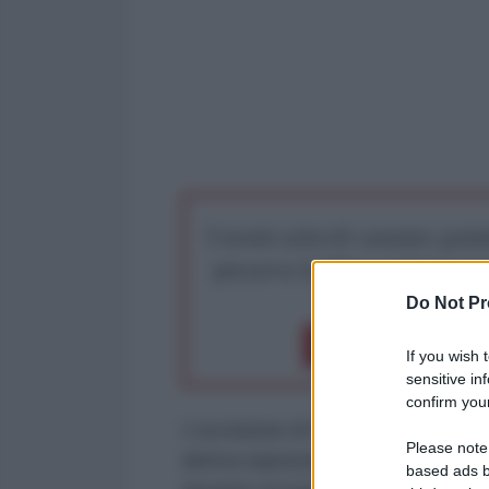
I nostri articoli saranno gratu
preserva la libera infor
Do Not Pr
Dona 1€
Don
If you wish 
sensitive in
confirm your
L’uccisione di Renee Nicole Good
Please note
deriva repressiva degli Stati Uni
based ads b