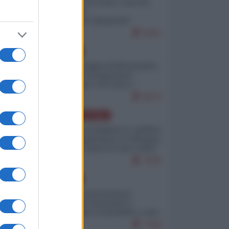
Invasione di Ceuta: cosa sta
accadendo
nell'enclave spagnola?
9251
EUROPA
Quando il figlio di Netanyahu
incitava "l'occupazione
musulmana" di Ceuta e
Melilla
8570
AMERICA LATINA
Dalla Convertibilità al "grillete
fiscal": l'Argentina si consegna
ai mercati (ancora una volta)
7876
EUROPA
Mosca: le esercitazioni
nucleari di Germania e
Francia sono il preludio a una
guerra contro la Russia
7436