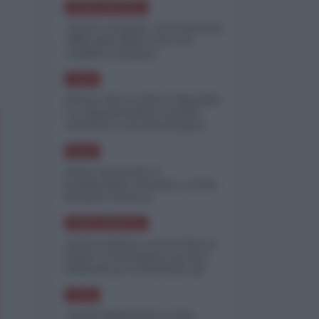
NORD-AMERICA
"Scorte al limite": il retroscena
CNN sulla difesa USA nel
conflitto iraniano
ASIA
Yemen, blocco Bab el-Mandab:
Le superpetroliere saudite
costrette a circumnavigare
l'Africa
ASIA
l'Iran era pronto a
bombardare l'Ucraina, cos'ha
fermato l'attacco
NORD-AMERICA
Guerra all'Iran, scorte USA al
limite: il Pentagono investe
miliardi per ricostituire gli
arsenali
ASIA
Canale diplomatico resta