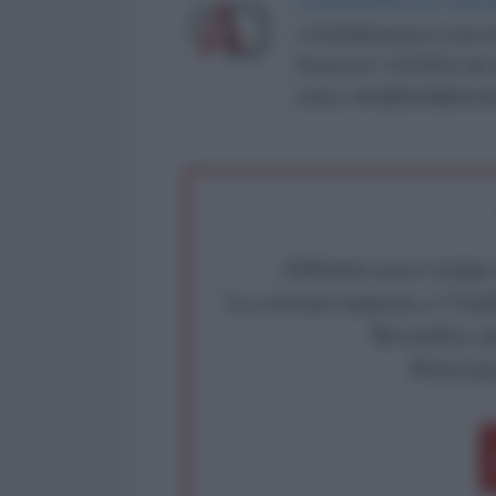
LA REDAZIONE DE L'ANT
L'AntiDiplomatico è una te
Roma al n° 162/2015 del re
critica: info@lantidiplomat
Abbiamo poco tempo pe
La censura imposta a l'Ant
Rivendica un
Partecip