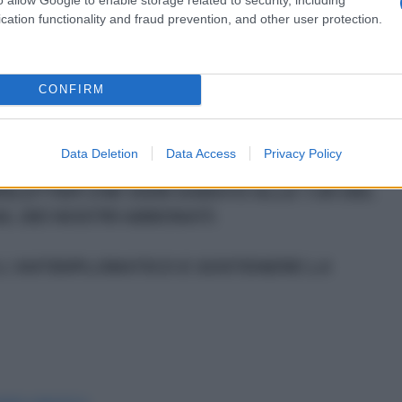
, criminalizza il dissenso e militarizza la gestione
cation functionality and fraud prevention, and other user protection.
l’uccisione di una propria cittadina mentre predica
a, senza più maschere, il volto autoritario del suo
CONFIRM
Data Deletion
Data Access
Privacy Policy
A PARTE DELLE "TRE PRINCIPALI NOTIZIE
WSLETTER CHE OGNI SABATO ALLE 7.00 DEL
L DEI NOSTRI ABBONATI.
L'ANTIDIPLOMATICO E SOSTENERE LA