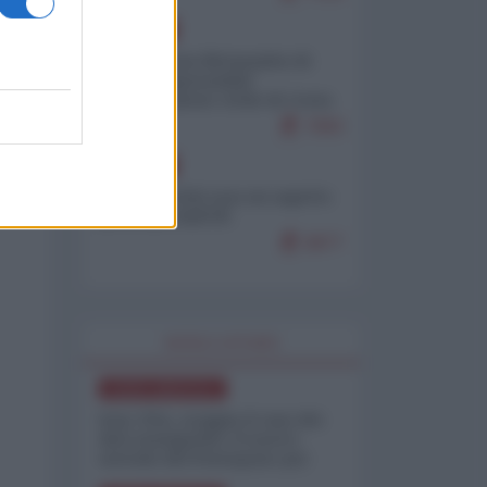
EUROPA
Petro accusa Netanyahu di
essere responsabile
"dell'invasione civile di Ceuta
da parte dei marocchini"
7083
EUROPA
Ceuta, perché non mi aspetto
più nulla dall'UE
6877
WORLD AFFAIRS
NORD-AMERICA
Iran-USA, scoppia il caso dei
dati manipolati: il nuovo
metodo del Pentagono per
minimizzare le perdite