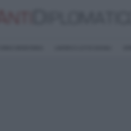
TURA E RESISTENZA
LAVORO E LOTTE SOCIALI
OPI