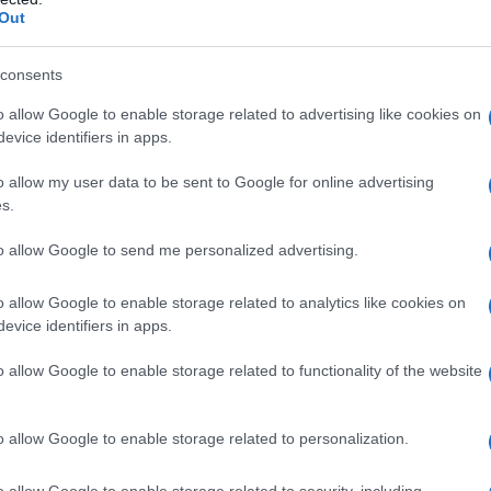
Out
 e parlando addirittura di “terrorismo interno”. Una
a rilanciata con forza dall’apparato propagandistico
consents
o allow Google to enable storage related to advertising like cookies on
evice identifiers in apps.
per proteggere un agente federale è diventata la
a e sociale, però, è stata altrettanto forte. Autorità
o allow my user data to be sent to Google for online advertising
s.
e del Minnesota, hanno preso le distanze dall’ICE,
 giustizia. “ICE, vattene da Minneapolis”, ha
to allow Google to send me personalized advertising.
dando come la città sia già segnata dalla memoria
 social, il caso ha scatenato un’ondata di
o allow Google to enable storage related to analytics like cookies on
evice identifiers in apps.
 politici e attivisti hanno denunciato l’uso illegittimo
amente di omicidio di Stato. C’è chi ha definito l’ICE
o allow Google to enable storage related to functionality of the website
rdine” e chi ha evocato una “israelizzazione” della
o allow Google to enable storage related to personalization.
non è un incidente isolato, ma il sintomo di un
o allow Google to enable storage related to security, including