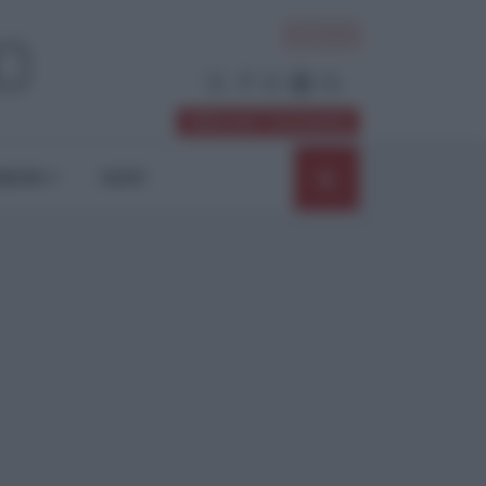
ACCEDI
Abbonati / Sostienici
NIONI
SHOP