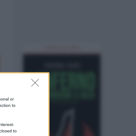
IL LIBRO DEL MESE
sonal or
ection to
nterest-
closed to