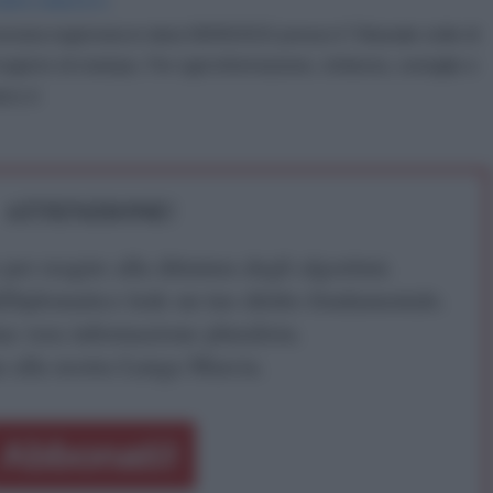
IDIPLOMATICO
stata registrata in data 08/09/2015 presso il Tribunale civile di
gistro di stampa. Per ogni informazione, richiesta, consiglio e
ico.it
ATTENZIONE!
r reagire alla dittatura degli algoritmi.
iDiplomatico lede un tuo diritto fondamentale.
a vera informazione pluralista.
a alla nostra Lunga Marcia.
Abbonati!