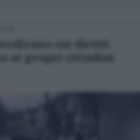
 07:00
predicano sui diritti
 ai propri cittadini