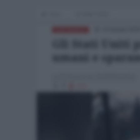
Home
IN PRIMO PIANO
10 Gennaio 2026
NORD-AMERICA
Gli Stati Uniti 
umani e sparano
La Redazione de l'AntiDiplomatico
1717