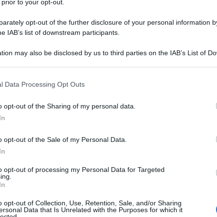
ontro migranti, un agente federale ha sparato a
 prior to your opt-out.
 statunitense di 37 anni, madre di tre figli,
rately opt-out of the further disclosure of your personal information by
 ruolo di osservatrice legale volontaria. Renee Good
he IAB’s list of downstream participants.
one. Tornava a casa dopo aver accompagnato il figlio
tion may also be disclosed by us to third parties on the IAB’s List of 
imbattuta in un gruppo di agenti.
 that may further disclose it to other third parties.
no chiaramente che stava cercando di allontanarsi
 that this website/app uses one or more Google services and may gath
l Data Processing Opt Outs
including but not limited to your visit or usage behaviour. You may click 
i testimoni - “Vergogna!”, “Dov’è la vostra
 to Google and its third-party tags to use your data for below specifi
o opt-out of the Sharing of my personal data.
ualsiasi comunicato ufficiale. Da settimane
ogle consent section.
In
i occupazione federale: irruzioni nelle case, arresti
. Oltre mille persone sono state detenute,
o opt-out of the Sale of my Personal Data.
a Sicurezza Nazionale come “criminali” e “terroristi”,
In
 proteste diffuse. In questo contesto, i gruppi di
to opt-out of processing my Personal Data for Targeted
i cui faceva parte Good sono nati per documentare
ing.
In
prio per questo, l’ICE li considera un nemico. La
ta immediata e inquietante. La segretaria del DHS,
o opt-out of Collection, Use, Retention, Sale, and/or Sharing
ersonal Data that Is Unrelated with the Purposes for which it
nno ribaltato la realtà, accusando la vittima di aver
lected.