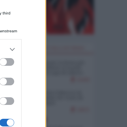
 third
Downstream
er and store
I PIÙ LETTI DELLA SETTIMANA
to grant or
ed purposes
Restare umani: la forma più
alta di ribellione al mondo
distopico di oggi (di Alberto
Bradanini)
21433
Ceuta: perché il Marocco fa
con noi quello che vuole (di
Alberto Negri)
12571
EUROPA