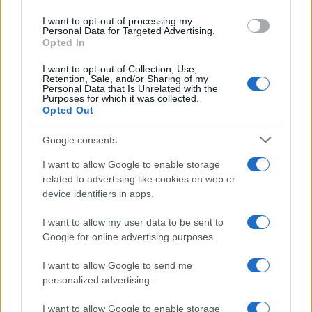
di Giuseppe Masala
use your data for below specified purposes in below Google
I want to opt-out of processing my
consent section.
Personal Data for Targeted Advertising.
Opted In
I want to opt-out of Collection, Use,
Retention, Sale, and/or Sharing of my
Personal Data that Is Unrelated with the
Purposes for which it was collected.
Gli Stati Uniti stanno perdendo “la Guerra
Opted Out
Mondiale a pezzi”?
25 Giugno 2026 10:00
Google consents
I want to allow Google to enable storage
related to advertising like cookies on web or
device identifiers in apps.
#
EXODUS
I want to allow my user data to be sent to
Google for online advertising purposes.
di Michelangelo Severgnini
I want to allow Google to send me
personalized advertising.
I want to allow Google to enable storage