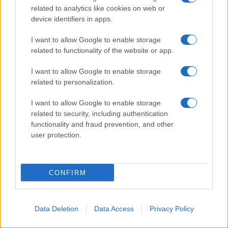
La Trilogia del Rimosso di Michelangelo
related to analytics like cookies on web or
Severgnini, prodotta da l'AntiDiplomatico,
device identifiers in apps.
interamente in chiaro
I want to allow Google to enable storage
24 Luglio 2026 15:49
related to functionality of the website or app.
I want to allow Google to enable storage
related to personalization.
#
GENERAZIONE
ANTIDIPLOMATICA
I want to allow Google to enable storage
related to security, including authentication
functionality and fraud prevention, and other
user protection.
CONFIRM
Berlino salva la privacy delle chat online –
ma il rischio censura resta all’orizzonte
Data Deletion
Data Access
Privacy Policy
17 Ottobre 2025 13:00