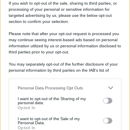
If you wish to opt-out of the sale, sharing to third parties, or
processing of your personal or sensitive information for
targeted advertising by us, please use the below opt-out
#
MONDISUD
section to confirm your selection.
Please note that after your opt-out request is processed you
di Fabrizio Verde
may continue seeing interest-based ads based on personal
information utilized by us or personal information disclosed to
third parties prior to your opt-out.
You may separately opt-out of the further disclosure of your
Dalla Convertibilità al "grillete fiscal":
personal information by third parties on the IAB’s list of
l'Argentina si consegna ai mercati (ancora
downstream participants.
una volta)
Personal Data Processing Opt Outs
This information may also be disclosed by us to third parties
01 Agosto 2026 19:07
on the IAB’s List of Downstream Participants that may further
I want to opt-out of the Sharing of my
disclose it to other third parties.
personal data.
Opted In
Please note that this website/app uses one or more Google
#
ECONOMIA
E
DINTORNI
services and may gather and store information including but
I want to opt-out of the Sale of my
Personal Data.
not limited to your visit or usage behaviour. You may click to
Opted In
grant or deny consent to Google and its third-party tags to