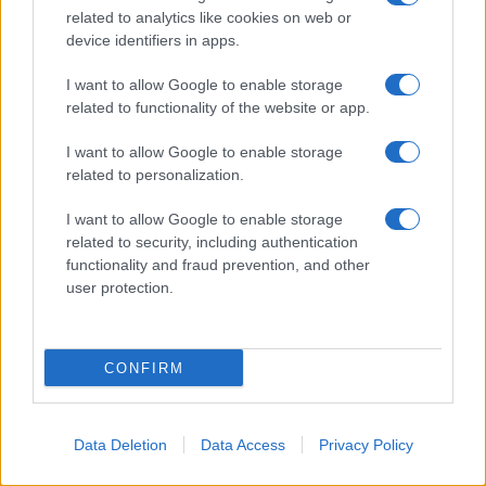
marocchini"
related to analytics like cookies on web or
device identifiers in apps.
I want to allow Google to enable storage
related to functionality of the website or app.
I want to allow Google to enable storage
related to personalization.
I want to allow Google to enable storage
related to security, including authentication
functionality and fraud prevention, and other
user protection.
CONFIRM
Data Deletion
Data Access
Privacy Policy