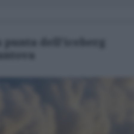
a punta dell'iceberg
antova