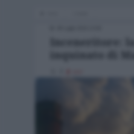
Home
L'Analisi
08 Luglio 2016 14:58
Inceneritore: l
inquinato di M
4197