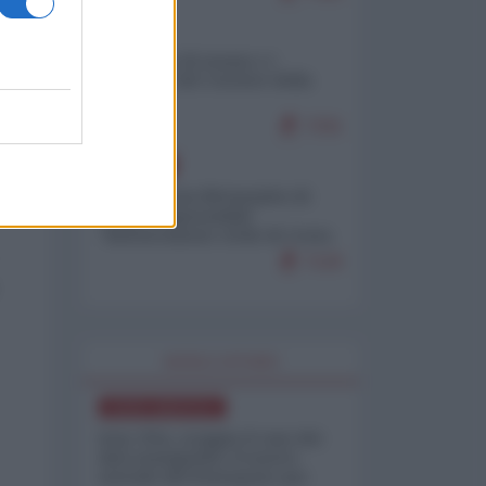
ITALIA
Il turismo di massa e i
"risvegli" del Corriere della
sera
7331
EUROPA
Petro accusa Netanyahu di
essere responsabile
"dell'invasione civile di Ceuta
da parte dei marocchini"
7120
WORLD AFFAIRS
NORD-AMERICA
Iran-USA, scoppia il caso dei
dati manipolati: il nuovo
metodo del Pentagono per