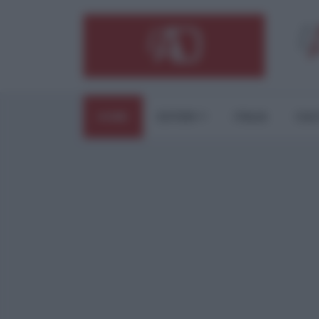
HOME
ESTERI
ITALIA
CUL