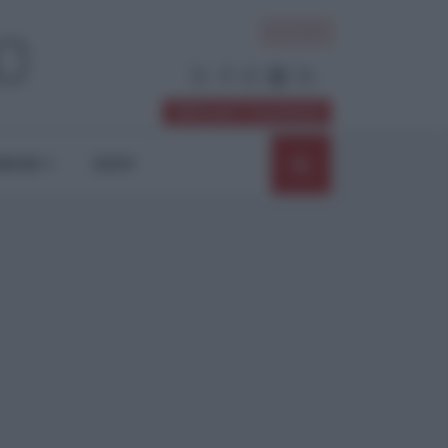
ACCEDI
Abbonati / Sostienici
NIONI
SHOP