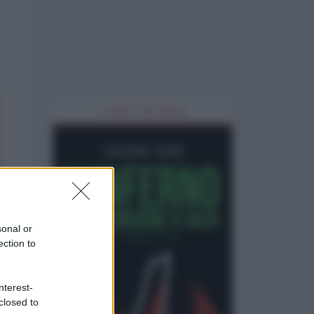
IL LIBRO DEL MESE
sonal or
ection to
nterest-
closed to