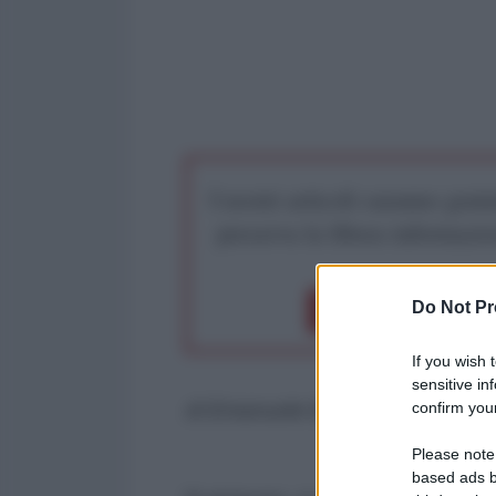
I nostri articoli saranno gratu
preserva la libera infor
Do Not Pr
Dona 1€
Don
If you wish 
sensitive in
confirm your
di Emanuele Bellintani e Colletti
Please note
based ads b