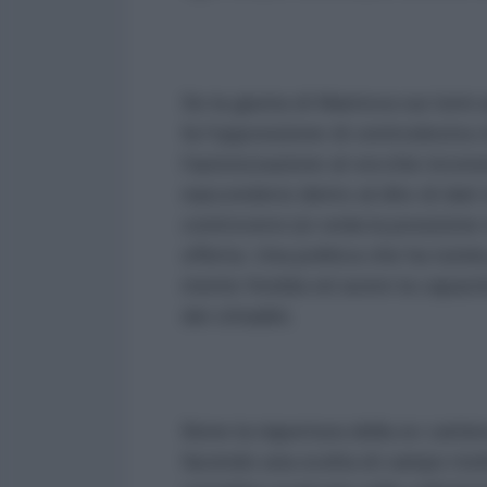
Se la giunta di Mantova sui temi
fa l'opposizione di centrodestra
l'autorizzazione al vecchio incene
nascondersi dietro al dito di dati t
controversi (si veda la posizione 
offerta. Una politica che ha tutela
mente fredda ed avere la capacità 
dei cittadini.
Bene la riapertura della ex cartier
facendo una scelta di campo molto 