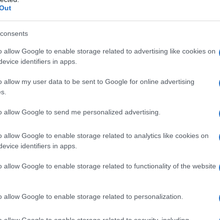
Out
 minimo.
consents
o allow Google to enable storage related to advertising like cookies on
evice identifiers in apps.
a uno schema già bocciato in altre città: la bella
i lavoro sul territorio e altrettanti nell'indotto, un
o allow my user data to be sent to Google for online advertising
tillante inceneritore per bruciare non solo gli
s.
del cartoncino "eco-friendly" , ma anche i rifiuti
to allow Google to send me personalized advertising.
o vicentino. Grandi e piccini pensano che #Zago (il
abbo Natale che porta ricchezza e regala posti di
o allow Google to enable storage related to analytics like cookies on
evice identifiers in apps.
e bruschi, ma Babbo Natale non esiste: Pro-Gest fa
 impresa cercando di massimizzare i profitti
o allow Google to enable storage related to functionality of the website
uò.
o allow Google to enable storage related to personalization.
 bassi salari, licenziamenti e sfruttamento dei
piano della lotta contro chi scarica i costi di
o allow Google to enable storage related to security, including