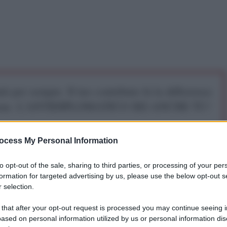
iti per sempre. Il tuo contributo fa la differenza:
mazione. L'ANTIDIPLOMATICO SEI ANCHE TU!
ocess My Personal Information
a 5€
Dona 15€
Scegli importo
to opt-out of the sale, sharing to third parties, or processing of your per
formation for targeted advertising by us, please use the below opt-out s
 selection.
vo eQual
 that after your opt-out request is processed you may continue seeing i
ased on personal information utilized by us or personal information dis