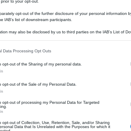
ofitti sulla pelle della città.Il dibattito su salute,
 prior to your opt-out.
radici storiche e ancora oggi tutti noi abbiamo
rately opt-out of the further disclosure of your personal information by
messa e inquinata. Si sono prodotti diversi studi
he IAB’s list of downstream participants.
scoltato molti tecnici e storici studiosi del problema.
tion may also be disclosed by us to third parties on the IAB’s List of 
guarda solo il nuovo inceneritore della "nuova
 that may further disclose it to other third parties.
a tutto il SIN del polo chimico e ad un "sistema
 that this website/app uses one or more Google services and may gath
te dei cittadini e dei lavoratori sono stati messi in
l Data Processing Opt Outs
including but not limited to your visit or usage behaviour. You may click 
privato intrecciato con gli interessi politici.
 to Google and its third-party tags to use your data for below specifi
o opt-out of the Sharing of my personal data.
ogle consent section.
In
o opt-out of the Sale of my Personal Data.
 come nel 2005 l'arroganza di un centrosinistra
In
lla città. La sconfitta del movimento #ambientalista
to opt-out of processing my Personal Data for Targeted
l sentire comune, alimentato da un senso di sfiducia
ing.
In
i ma ancora oggi per le amministrazioni la
otta ai pochi minuti dedicati a cittadini e
o opt-out of Collection, Use, Retention, Sale, and/or Sharing
ersonal Data that Is Unrelated with the Purposes for which it
nterno dei procedimenti amministrativi di Comuni, Asl,
lected.