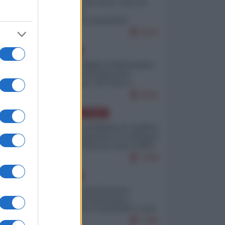
Invasione di Ceuta: cosa sta
accadendo
nell'enclave spagnola?
9275
EUROPA
Quando il figlio di Netanyahu
incitava "l'occupazione
musulmana" di Ceuta e
Melilla
8616
AMERICA LATINA
Dalla Convertibilità al "grillete
fiscal": l'Argentina si consegna
ai mercati (ancora una volta)
7904
EUROPA
Mosca: le esercitazioni
nucleari di Germania e
Francia sono il preludio a una
guerra contro la Russia
7495