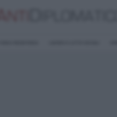
TURA E RESISTENZA
LAVORO E LOTTE SOCIALI
OPI