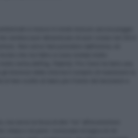
 ambientali si muove in modo insicuro ancora peggio
 che sembra aver dimenticato di aver votato nel 2014
ritore. Non serve farsi prendere dall'isterìa, né
ecnici che tra l'altro si sono rivelati molto
molto netta dell'ing. Rabitti): Pro-Gest ha fatto una
 gli interessi della città ha il compito di mantenere la
di fare scelte al rialzo per il bene dei lavoratori e
a, ma serve la forza di dire "no" all'inceneritore
chiara e di parte: rovesciare la logica di chi