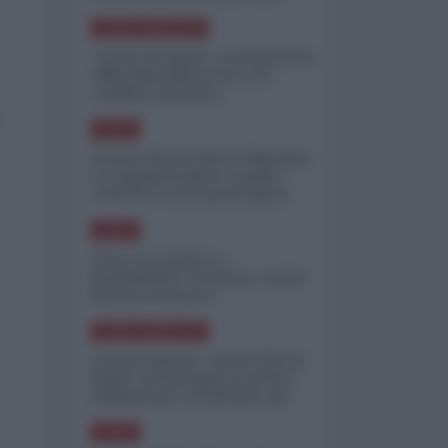
minimizzare le perdite
NORD-AMERICA
"Scorte al limite": il retroscena
CNN sulla difesa USA nel
conflitto iraniano
ASIA
Yemen, blocco Bab el-Mandab:
Le superpetroliere saudite
costrette a circumnavigare
l'Africa
ASIA
l'Iran era pronto a
bombardare l'Ucraina, cos'ha
fermato l'attacco
NORD-AMERICA
Guerra all'Iran, scorte USA al
limite: il Pentagono investe
miliardi per ricostituire gli
arsenali
ASIA