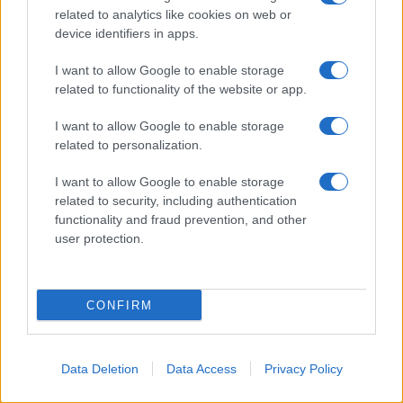
related to analytics like cookies on web or
30 Luglio 2026 09:00
device identifiers in apps.
I want to allow Google to enable storage
related to functionality of the website or app.
#
LA
BELT
AND
ROAD
INITIATIVE
I want to allow Google to enable storage
related to personalization.
I want to allow Google to enable storage
related to security, including authentication
functionality and fraud prevention, and other
user protection.
Yunnan: Dove il tè incontra il caffè e la
macadamia profuma di futuro
CONFIRM
27 Ottobre 2025 10:00
Data Deletion
Data Access
Privacy Policy
#
I
MEDIA
ALLA
GUERRA