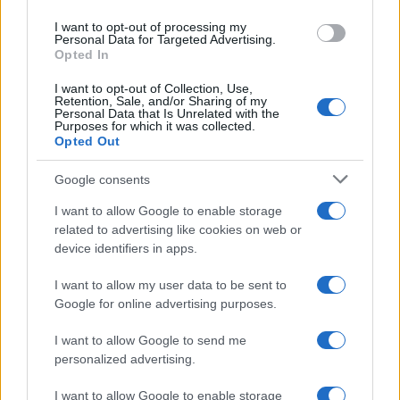
use your data for below specified purposes in below Google
I want to opt-out of processing my
consent section.
Personal Data for Targeted Advertising.
Opted In
La governance cinese vista dai
rappresentanti italiani e la visione dello
I want to opt-out of Collection, Use,
sviluppo comune sino-italiano
Retention, Sale, and/or Sharing of my
Personal Data that Is Unrelated with the
06 Agosto 2026 08:00
Purposes for which it was collected.
Opted Out
Google consents
#
SCELTI
DAL
PEOPLE'S
DAILY
I want to allow Google to enable storage
related to advertising like cookies on web or
device identifiers in apps.
I want to allow my user data to be sent to
Google for online advertising purposes.
I want to allow Google to send me
personalized advertising.
Registro di ispezione di un drone
intelligente
I want to allow Google to enable storage