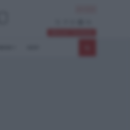
ACCEDI
Abbonati / Sostienici
NIONI
SHOP