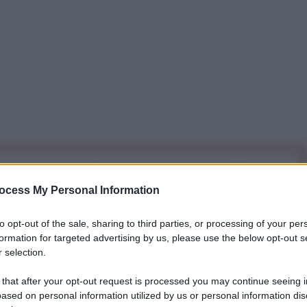
iti per sempre. Il tuo contributo fa la differenza:
ocess My Personal Information
mazione. L'ANTIDIPLOMATICO SEI ANCHE TU!
to opt-out of the sale, sharing to third parties, or processing of your per
formation for targeted advertising by us, please use the below opt-out s
a 5€
Dona 15€
Scegli importo
 selection.
 that after your opt-out request is processed you may continue seeing i
ased on personal information utilized by us or personal information dis