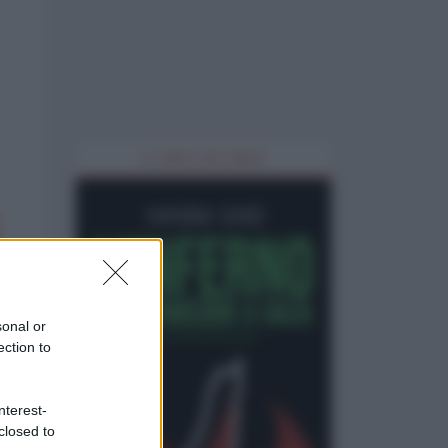
IL LIBRO DEL MESE
sonal or
ection to
nterest-
closed to