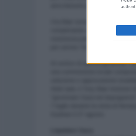
arricchimento personale.
authenti
Ora Blair torna a presiedere il co
completando un asse di ambizioni c
resistenza palestinese e insedi
per servire Tel Aviv e gli investito
Al vertice di questa gerarchia "col
una commissione locale composta 
selezione e approvazione israelian
think tank, il Tony Blair Institut
"governare Gaza nel dopoguerra". 
7 luglio durante la visita di Neta
Kushner il 27 agosto.
Liquidare Gaza