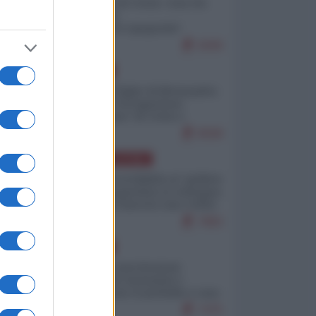
Invasione di Ceuta: cosa sta
accadendo
nell'enclave spagnola?
9269
EUROPA
Quando il figlio di Netanyahu
incitava "l'occupazione
musulmana" di Ceuta e
Melilla
8598
AMERICA LATINA
Dalla Convertibilità al "grillete
fiscal": l'Argentina si consegna
ai mercati (ancora una volta)
7883
EUROPA
Mosca: le esercitazioni
nucleari di Germania e
Francia sono il preludio a una
guerra contro la Russia
7475