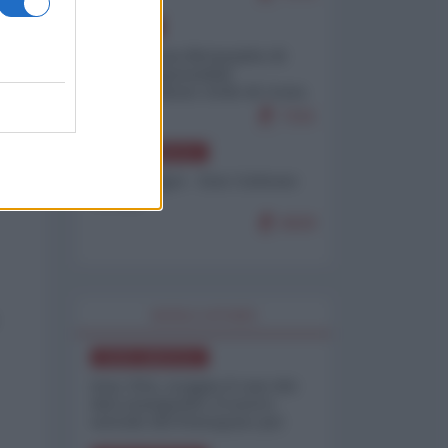
EUROPA
Petro accusa Netanyahu di
essere responsabile
"dell'invasione civile di Ceuta
da parte dei marocchini"
7101
NORD-AMERICA
Chris Hedges - Don Corleone
Trump
6929
WORLD AFFAIRS
NORD-AMERICA
Iran-USA, scoppia il caso dei
dati manipolati: il nuovo
metodo del Pentagono per
minimizzare le perdite