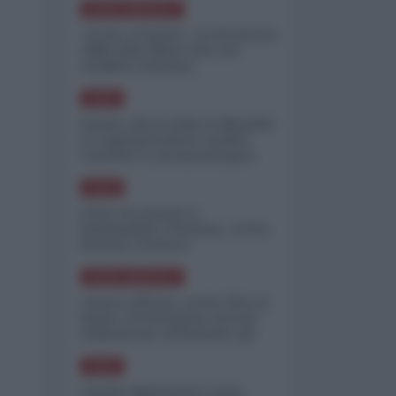
NORD-AMERICA
"Scorte al limite": il retroscena
CNN sulla difesa USA nel
conflitto iraniano
ASIA
Yemen, blocco Bab el-Mandab:
Le superpetroliere saudite
costrette a circumnavigare
l'Africa
ASIA
l'Iran era pronto a
bombardare l'Ucraina, cos'ha
fermato l'attacco
NORD-AMERICA
Guerra all'Iran, scorte USA al
limite: il Pentagono investe
miliardi per ricostituire gli
arsenali
ASIA
Canale diplomatico resta