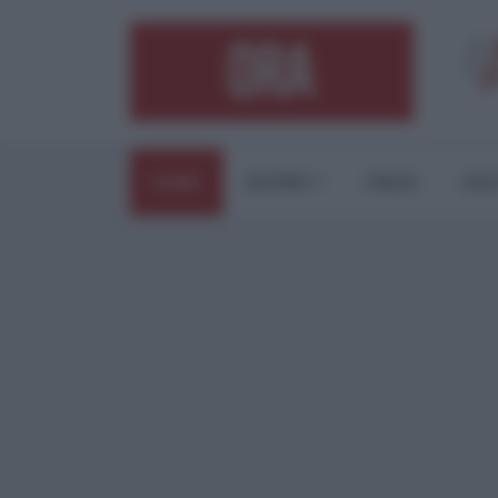
HOME
ESTERI
ITALIA
CUL