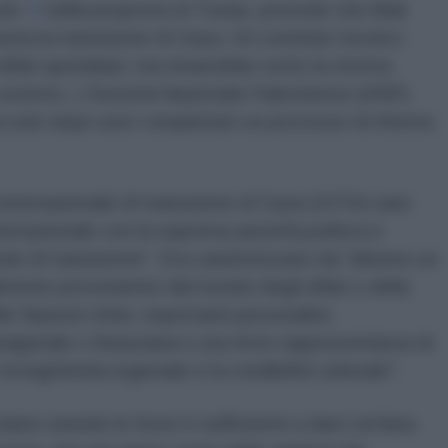
colo
9
della proposta di Trump, prevede che Blair
siona la transizione di Gaza. Un comitato tecnico
ffari quotidiani, ma rimarrebbe sotto la stretta
esterno. L'Autorità Nazionale Palestinese (ANP)
a solo dopo aver completato un processo di riforma
à internazionale di transizione di Gaza (GITA) sarà
rnazionale con la suprema autorità politica e
odo di transizione". Era caratterizzato da "almeno un
lmente proveniente dal mondo degli affari o della
lle Nazioni Unite, importanti personalità
ageriale o finanziaria e una forte rappresentanza di
legittimità regionale e la credibilità culturale".
stiano unendo le forze è sufficiente a darci un'idea