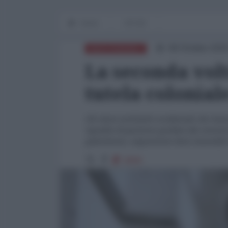
Home
OP-ED
08 Ottobre 2025
MEDITERRANEO
La seconda volt
tutela colonial
Gli stessi architetti occidentali che h
squadra di gestione guidata dai sionisti
palestinese, sequestrare beni immobili
1834