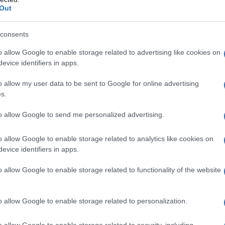
Out
consents
o rimediato nel settembre 2020 con la firma, sotto la
o allow Google to enable storage related to advertising like cookies on
di di Abramo
, anch'essi orchestrati da Kushner e
evice identifiers in apps.
i di stati arabi come Emirati Arabi Uniti, Bahrein,
o allow my user data to be sent to Google for online advertising
s.
progetto per rimodellare Gaza a immagine
to allow Google to send me personalized advertising.
"
idealizzata da Trump.
o allow Google to enable storage related to analytics like cookies on
ritannica di "gonfiare" false affermazioni sulle armi di
evice identifiers in apps.
sicurò la partecipazione di Londra all'invasione del
o allow Google to enable storage related to functionality of the website
assa e il dissenso parlamentare. La guerra uccise
 distrusse l'Iraq, ma Blair se ne andò per costruire
o allow Google to enable storage related to personalization.
oguerra. Il suo incarico come inviato del Quartetto
o malcelato di diplomazia filo-israeliana e di
o allow Google to enable storage related to security, including