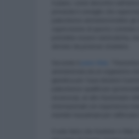
Il piano, come descritto nell'arti
presieda il consiglio che supervi
palestinese amministrerebbe gli a
supervisione di questo comitato 
potrebbe essere reintrodotta, m
dettato da potenze straniere.
Secondo il
piano Blair
, "l'Autorit
amministrata da un organismo inte
giuridica per Gaza durante il peri
palestinese qualificato (potenzia
sicurezza), un alto funzionario de
internazionali con esperienza man
membri musulmani per rafforzare la 
Il solo fatto che Kushner e Blair 