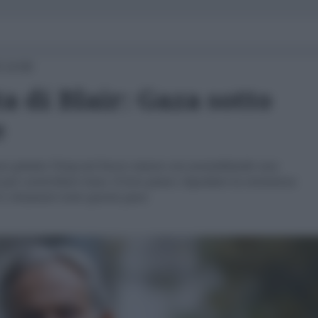
 14:00
a di Blair: Gaza sotto
e
anno gettato l'Iraq nel fuoco stanno ora assemblando una
 per controllare Gaza. Il loro piano: liquidare la resistenza
 e chiamare tutto questo pace.