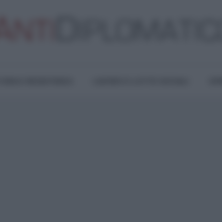
TURA E RESISTENZA
LAVORO E LOTTE SOCIALI
OPI