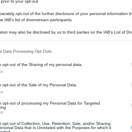
 prior to your opt-out.
rately opt-out of the further disclosure of your personal information by
he IAB’s list of downstream participants.
nti per Gaza
del presidente degli Stati Uniti Donald
tion may also be disclosed by us to third parties on the IAB’s List of 
israeliano Benjamin Netanyahu, il 29 settembre, due
 that may further disclose it to other third parties.
l'ombra: il genero di Trump, Jared Kushner, e l'ex
 that this website/app uses one or more Google services and may gath
air
, il criminale di guerra in Iraq che, insieme all'ex
l Data Processing Opt Outs
including but not limited to your visit or usage behaviour. You may click 
ge W. Bush, ha fatto sprofondare l'Asia occidentale
 to Google and its third-party tags to use your data for below specifi
o opt-out of the Sharing of my personal data.
ue.
ogle consent section.
In
, in qualità di consigliere senior, Kushner ha redatto
o opt-out of the Sale of my Personal Data.
 del Secolo" per la completa eliminazione della
In
e della
Cisgiordania
occupata. Suo suocero, insieme
to opt-out of processing my Personal Data for Targeted
ing.
 ha presentato questo piano nel gennaio 2020 con
In
sione per migliorare la vita del popolo palestinese e
o opt-out of Collection, Use, Retention, Sale, and/or Sharing
ersonal Data that Is Unrelated with the Purposes for which it
lected.