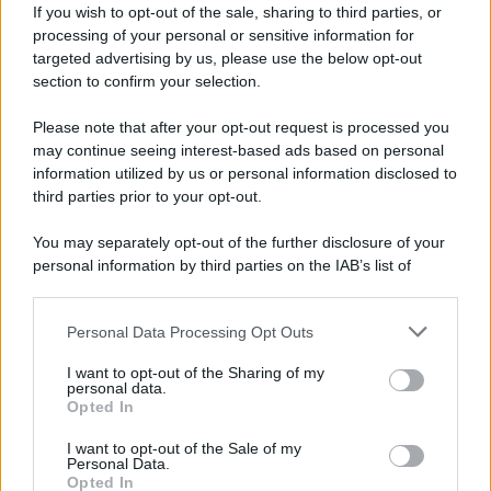
If you wish to opt-out of the sale, sharing to third parties, or
processing of your personal or sensitive information for
targeted advertising by us, please use the below opt-out
section to confirm your selection.
#
STORIA
IN
DIRETTA
Please note that after your opt-out request is processed you
may continue seeing interest-based ads based on personal
di Loretta Napoleoni
information utilized by us or personal information disclosed to
third parties prior to your opt-out.
You may separately opt-out of the further disclosure of your
personal information by third parties on the IAB’s list of
downstream participants.
"Black Rock non perde mai" – l'allarme di
Volpi sulla bolla tecnologica
Personal Data Processing Opt Outs
This information may also be disclosed by us to third parties
on the IAB’s List of Downstream Participants that may further
27 Giugno 2026 16:24
I want to opt-out of the Sharing of my
disclose it to other third parties.
personal data.
Opted In
Please note that this website/app uses one or more Google
services and may gather and store information including but
I want to opt-out of the Sale of my
#
MONDISUD
Personal Data.
not limited to your visit or usage behaviour. You may click to
Opted In
grant or deny consent to Google and its third-party tags to