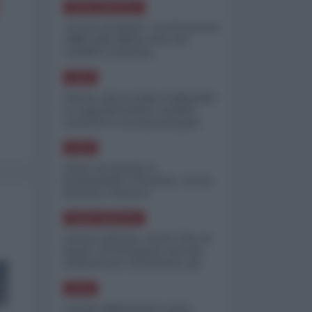
NORD-AMERICA
"Scorte al limite": il retroscena
CNN sulla difesa USA nel
conflitto iraniano
ASIA
Yemen, blocco Bab el-Mandab:
Le superpetroliere saudite
costrette a circumnavigare
l'Africa
ASIA
l'Iran era pronto a
bombardare l'Ucraina, cos'ha
fermato l'attacco
NORD-AMERICA
Guerra all'Iran, scorte USA al
limite: il Pentagono investe
miliardi per ricostituire gli
arsenali
ASIA
Canale diplomatico resta