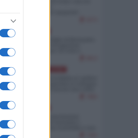
Invasione di Ceuta: cosa sta
accadendo
nell'enclave spagnola?
9273
EUROPA
Quando il figlio di Netanyahu
incitava "l'occupazione
musulmana" di Ceuta e
Melilla
8613
AMERICA LATINA
Dalla Convertibilità al "grillete
fiscal": l'Argentina si consegna
ai mercati (ancora una volta)
7892
EUROPA
Mosca: le esercitazioni
nucleari di Germania e
Francia sono il preludio a una
guerra contro la Russia
7493