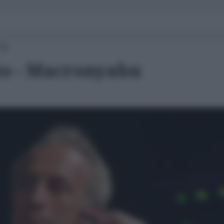
:00
io - Macronyahu