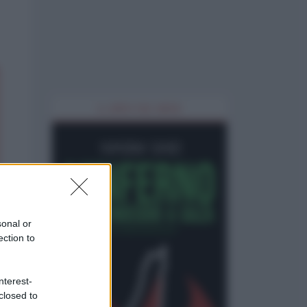
IL LIBRO DEL MESE
sonal or
ection to
nterest-
closed to