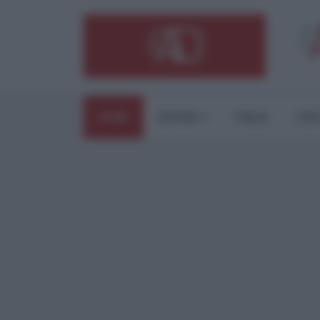
HOME
ESTERI
ITALIA
CUL