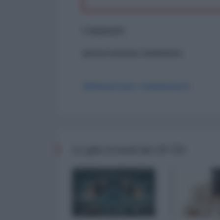
Commenti
ancora nessun commento
Abbonati per commentare
Le più recenti da OP-ED