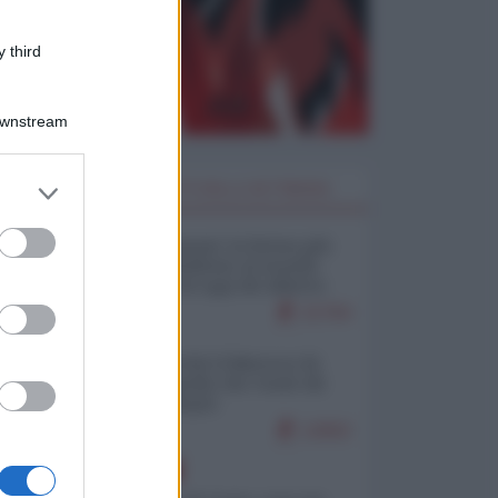
 third
Downstream
er and store
I PIÙ LETTI DELLA SETTIMANA
to grant or
ed purposes
Restare umani: la forma più
alta di ribellione al mondo
distopico di oggi (di Alberto
Bradanini)
21764
Ceuta: perché il Marocco fa
con noi quello che vuole (di
Alberto Negri)
12602
EUROPA