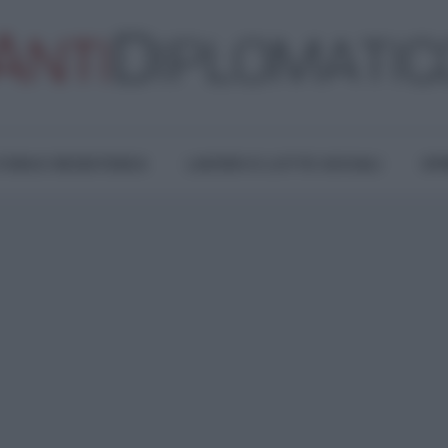
TURA E RESISTENZA
LAVORO E LOTTE SOCIALI
OPI