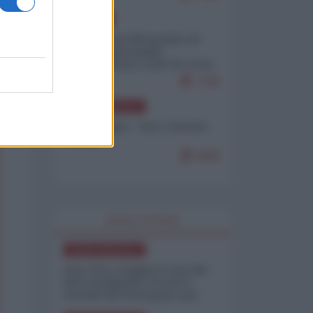
EUROPA
Petro accusa Netanyahu di
essere responsabile
"dell'invasione civile di Ceuta
da parte dei marocchini"
7105
NORD-AMERICA
Chris Hedges - Don Corleone
Trump
6960
WORLD AFFAIRS
NORD-AMERICA
Iran-USA, scoppia il caso dei
dati manipolati: il nuovo
metodo del Pentagono per
minimizzare le perdite