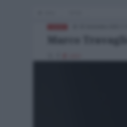
Home
OP-ED
05 Settembre 2025 17
EUROPA
Marco Travagl
12637