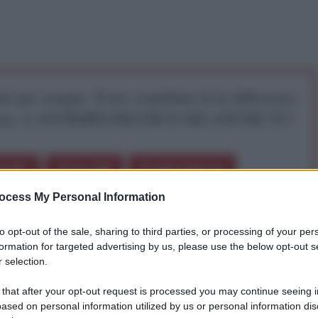
iti per sempre. Il tuo contributo fa la differenza:
mazione. L'ANTIDIPLOMATICO SEI ANCHE TU!
a 5€
Dona 15€
Scegli importo
ocess My Personal Information
to opt-out of the sale, sharing to third parties, or processing of your per
diano, 5 settembre 2025
formation for targeted advertising by us, please use the below opt-out s
 selection.
ia: mentre il Sud-Est del mondo si ritrova in Cina per
 that after your opt-out request is processed you may continue seeing i
o di averlo isolato e si presenta al resto del pianeta
ased on personal information utilized by us or personal information dis