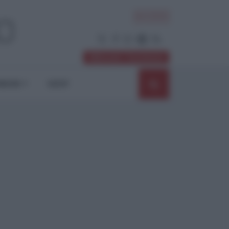
ACCEDI
Abbonati / Sostienici
NIONI
SHOP