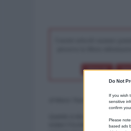
I nostri articoli saranno gratu
preserva la libera infor
Dona 1€
Don
Do Not Pr
If you wish 
di Marco Travaglio - Fatto Quoti
sensitive in
confirm your
Quando si dice l’ironia della stor
Please note
isolare l’Occidente che s’era illus
based ads b