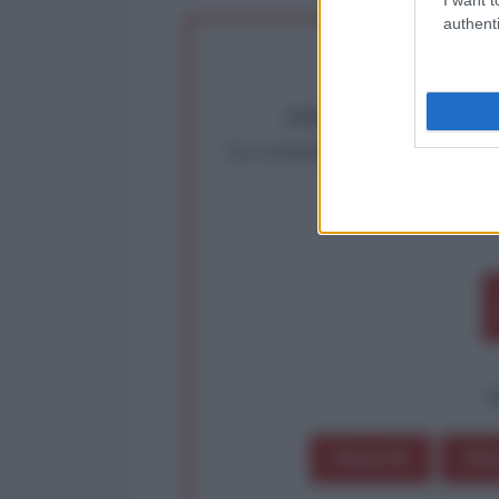
authenti
Abbiamo poco tempo pe
La censura imposta a l'Ant
Rivendica un
Partecip
op
Dona 1€
Don