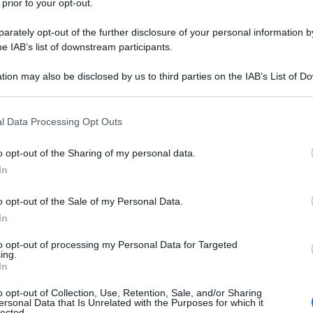
 prior to your opt-out.
amente) di pace, multilateralismo, cooperazione,
i comuni, la cosiddetta Europa si raduna all’Eliseo
rately opt-out of the further disclosure of your personal information by
lenterosi” parlando (ipocritamente, ma stupidamente)
he IAB’s list of downstream participants.
con l’Ue questi mitomani non è dato sapere: prima
tion may also be disclosed by us to third parties on the IAB’s List of 
 sei, ieri in 38 (10 in presenza e 28 collegati: in tre
 that may further disclose it to other third parties.
rlato 4 minuti a testa). Ma l’aspetto più surreale è la
 that this website/app uses one or more Google services and may gath
o sciopero generale del 10 contro Macron, che ha
l Data Processing Opt Outs
including but not limited to your visit or usage behaviour. You may click 
 bancarotta, e contro il suo governicchio Bayrou che le
 to Google and its third-party tags to use your data for below specifi
o opt-out of the Sharing of my personal data.
ogle consent section.
ggi danno Macron al 15% e Bayrou al 14, col 69% dei
In
ticipate e il 68 le dimissioni del presidente. Lui però
onvoca summit, lancia ultimatum, organizza il
o opt-out of the Sale of my Personal Data.
In
imenta la guerra) e promette truppe francesi come
nemmeno se arriva a Natale.
to opt-out of processing my Personal Data for Targeted
ing.
In
e che i ministeri della Salute e della Difesa hanno
o opt-out of Collection, Use, Retention, Sale, and/or Sharing
pliare i posti letto negli ospedali per prepararsi ad
ersonal Data that Is Unrelated with the Purposes for which it
lected.