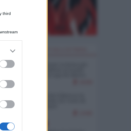
 third
Downstream
er and store
I PIÙ LETTI DELLA SETTIMANA
to grant or
ed purposes
Restare umani: la forma più
alta di ribellione al mondo
distopico di oggi (di Alberto
Bradanini)
20299
Ceuta: perché il Marocco fa
con noi quello che vuole (di
Alberto Negri)
12445
EUROPA