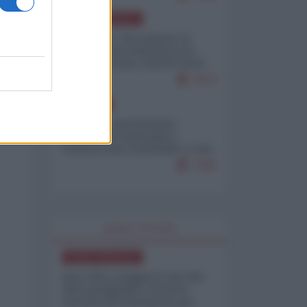
NORD-AMERICA
Il "mistero" dei numeri: il
governo Usa minimizza le
vittime in Iran, mentre fonti
interne...
7673
EUROPA
Mosca: le esercitazioni
nucleari di Germania e
Francia sono il preludio a una
guerra contro la Russia
7335
WORLD AFFAIRS
NORD-AMERICA
Iran-USA, scoppia il caso dei
dati manipolati: il nuovo
metodo del Pentagono per