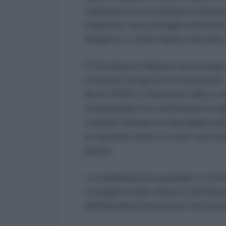
caratterizza la rivoluzione boliv
realizzato una pattuglia simbolic
indigene e criolle hanno marciato
Il Presidente Maduro ha ricordato
sventata dal governo bolivariano, 
de la URSS e l'attentato alla ex 
venezuelano ha confermato la vigi
continui tentativi di destabilizz
un governo fantoccio per saccheg
paese.
La mobilitazione popolare e la f
si piegherà alle minacce dell'imp
dell'autodeterminazione dei popol