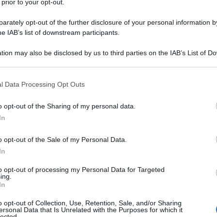
 prior to your opt-out.
to ancora una volta a baluardo della pace e della
rately opt-out of the further disclosure of your personal information by
do un pericoloso piano di aggressione orchestrato
he IAB’s list of downstream participants.
sidente Nicolás Maduro ha denunciato con prove alla
 falsa bandiera progettata dalla CIA nelle acque di
tion may also be disclosed by us to third parties on the IAB’s List of 
 that may further disclose it to other third parties.
reare il pretesto di un attacco militare contro la
 that this website/app uses one or more Google services and may gath
l Data Processing Opt Outs
including but not limited to your visit or usage behaviour. You may click 
 to Google and its third-party tags to use your data for below specifi
ro+", il Presidente ha rivelato come i servizi di
o opt-out of the Sharing of my personal data.
ogle consent section.
In
entato questa provocazione bellica con l'arresto tra
 di mercenari al soldo dell'intelligence nordamericana.
o opt-out of the Sale of my Personal Data.
istica era realizzare un auto-attacco contro navi
In
o la stessa strategia utilizzata nel 1898 con
to opt-out of processing my Personal Data for Targeted
 e successivamente nel Golfo del Tonchino per
ing.
In
o opt-out of Collection, Use, Retention, Sale, and/or Sharing
ersonal Data that Is Unrelated with the Purposes for which it
lected.