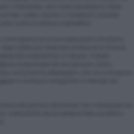
ariana. A Barcelona, oltre cento pescherecci hanno
a nel Mar Caribe, mentre a Tucupita le comunità
 unite contro le minacce imperialiste.
 come questa sia la terza operazione terroristica
dopo il piano per attaccare la Plaza de la Victoria
ambasciata statunitense a Caracas. Il leader
lanza rivoluzionaria del suo governo contro i
azione orchestrati da Washington, che cerca di imporre
giare le ricchezze energetiche e minerarie del
ermezza del governo dimostrano che il Venezuela non
ero, mantenendo alta la bandiera della sovranità e
i.