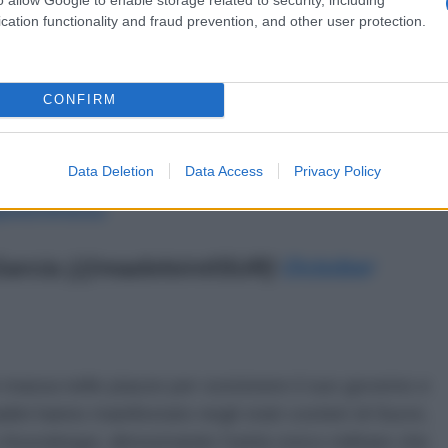
a base d'aggressione contro la sovranità
cation functionality and fraud prevention, and other user protection.
CONFIRM
Confirmado: Maduro suspendió convenio
nidad y Tobago y elevará el caso al
Data Deletion
Data Access
Privacy Policy
do para recomendaciones.
/XpwGnKtUza
arcia (@madeleintlSUR)
October
 massa nelle piazze per sostenere il suo governo e
adini hanno manifestato negli stati costieri di Sucre,
nzoátegui, dimostrando l'unità civico-militare che