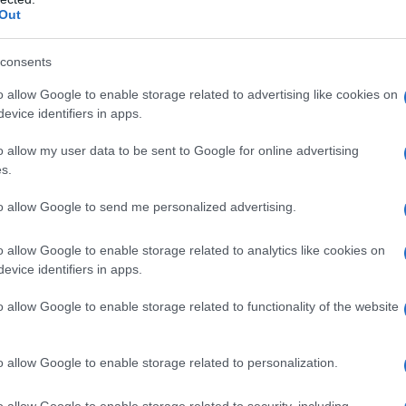
sobre Trinidad y Tobago preparando
Out
tar coordinada con la CIA
consents
/1NsaPuBNkY
o allow Google to enable storage related to advertising like cookies on
acci Roa (@lubrio)
October 28,
evice identifiers in apps.
o allow my user data to be sent to Google for online advertising
s.
to allow Google to send me personalized advertising.
n trasparenza internazionale, fornendo al governo di
futabili di questa aggressione, mentre ha
o allow Google to enable storage related to analytics like cookies on
evice identifiers in apps.
unicazione con i mandanti statunitensi, già
ato gruppi terroristi operanti in Venezuela.
o allow Google to enable storage related to functionality of the website
a immediata e determinata. Il Presidente Maduro ha
o allow Google to enable storage related to personalization.
re di tutti gli accordi di cooperazione energetica
 la Primo Ministro Kamla Persad-Bissessar ha scelto
o allow Google to enable storage related to security, including