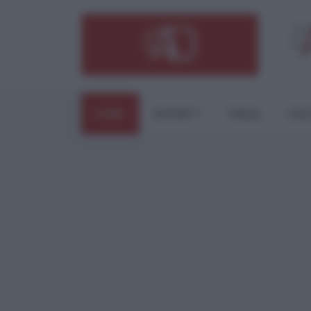
HOME
ESTERI
ITALIA
CUL