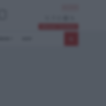
ACCEDI
Abbonati / Sostienici
NIONI
SHOP