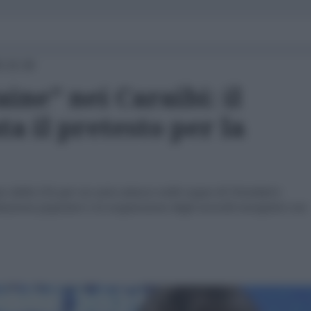
5 15:30
ne" nei Caraibi: il
a il pretesto per la
 della CIA per un auto-attacco nelle acque di Trinidad e
tazione popolare e la sospensione degli accordi energetici con