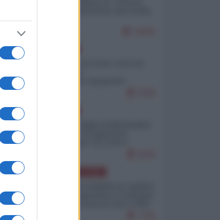
Quali sarebbero le “vittorie
ucraine” decantate dai media
italici?
10066
EUROPA
Invasione di Ceuta: cosa sta
accadendo
nell'enclave spagnola?
9208
EUROPA
Quando il figlio di Netanyahu
incitava "l'occupazione
musulmana" di Ceuta e
Melilla
8446
AMERICA LATINA
Dalla Convertibilità al "grillete
fiscal": l'Argentina si consegna
ai mercati (ancora una volta)
7766