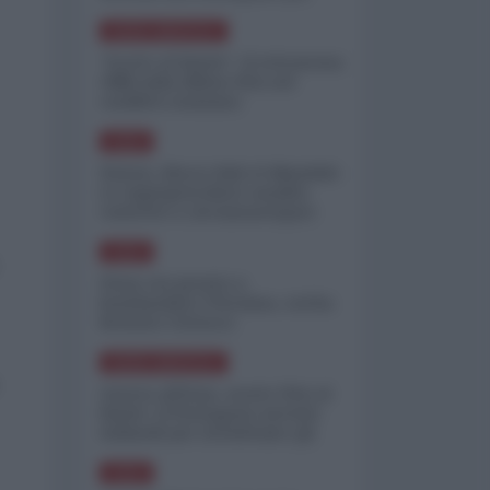
minimizzare le perdite
NORD-AMERICA
"Scorte al limite": il retroscena
CNN sulla difesa USA nel
conflitto iraniano
ASIA
Yemen, blocco Bab el-Mandab:
Le superpetroliere saudite
costrette a circumnavigare
l'Africa
ASIA
l'Iran era pronto a
bombardare l'Ucraina, cos'ha
fermato l'attacco
NORD-AMERICA
Guerra all'Iran, scorte USA al
limite: il Pentagono investe
miliardi per ricostituire gli
arsenali
ASIA