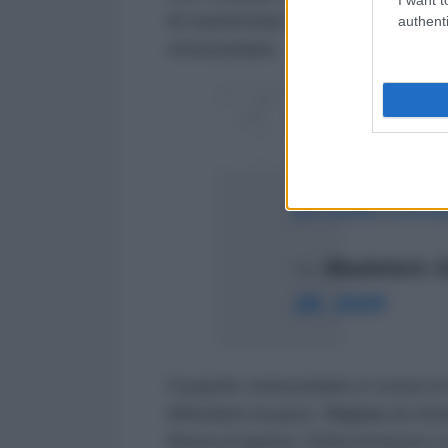
di trasformare il suo paese in un
authenti
venezuelana.
#ÚltimoMinuto
| 
gasiferio con Tri
Consejo de Esta
pic.twitter.com
— Madelein G
28, 2025
Il popolo venezuelano è sceso in
difendere la pace. Migliaia di citt
Nueva Esparta, Delta Amacuro e A