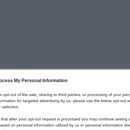
ocess My Personal Information
iti per sempre. Il tuo contributo fa la differenza:
mazione. L'ANTIDIPLOMATICO SEI ANCHE TU!
to opt-out of the sale, sharing to third parties, or processing of your per
formation for targeted advertising by us, please use the below opt-out s
 selection.
a 5€
Dona 15€
Scegli importo
 that after your opt-out request is processed you may continue seeing i
ased on personal information utilized by us or personal information dis