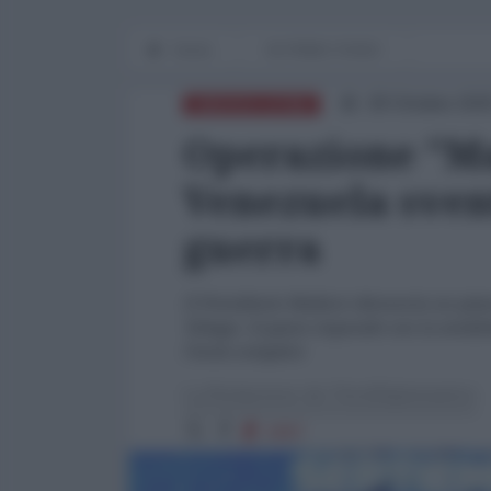
Home
IN PRIMO PIANO
28 Ottobre 202
AMERICA LATINA
Operazione "Mai
Venezuela svent
guerra
Il Presidente Maduro denuncia un piano
Tobago. Il paese risponde con la mobili
l'isola complice
La Redazione de l'AntiDiplomatico
3267