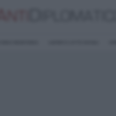
TURA E RESISTENZA
LAVORO E LOTTE SOCIALI
OPI